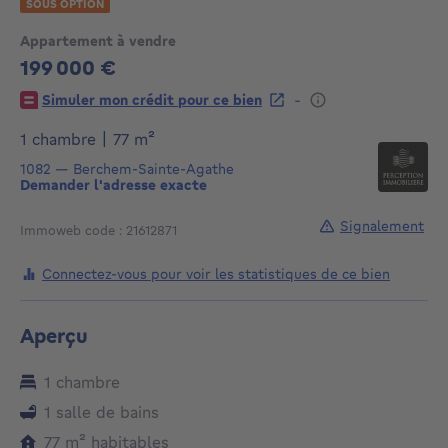
SOUS OPTION
Appartement à vendre
199 000 €
199000€
-
Simuler mon crédit pour ce bien
mètres carrés
1 chambre
|
77
m²
1082
—
Berchem-Sainte-Agathe
Demander l'adresse exacte
Signalement
Immoweb code : 21612871
Connectez-vous pour voir les statistiques de ce bien
Aperçu
1 chambre
1 salle de bains
mètres carrés
77
m²
habitables