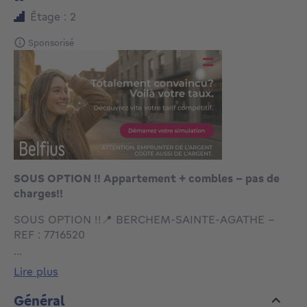
Étage : 2
Sponsorisé
SOUS OPTION !! Appartement + combles - pas de
charges!!
SOUS OPTION !!📍 BERCHEM-SAINTE-AGATHE –
REF : 7716520
...
Appartement 1 chambre – Idéal investissement ou
lire plus
premier achat
Général