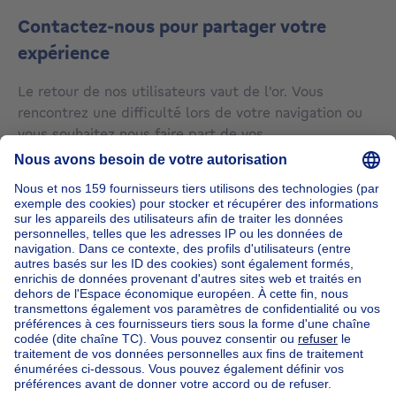
Contactez-nous pour partager votre
expérience
Le retour de nos utilisateurs vaut de l'or. Vous
rencontrez une difficulté lors de votre navigation ou
vous souhaitez nous faire part de vos
recommandations ? Notre équipe de développeurs se
fera une joie de vous lire. Envoyez un e-mail à
marketing@immoweb.be
et nous vous promettons
une réponse rapide. Après quoi, nous vous donnerons
un feedback sur la mise en place de la fonctionnalité
souhaitée si cela est possible.
Nos maisons hors de la Belgique
Maison à vendre France
Maison à vendre Espagne
Maison à vendre Italie
Maison à vendre Luxembourg
Maison à vendre Pays-bas