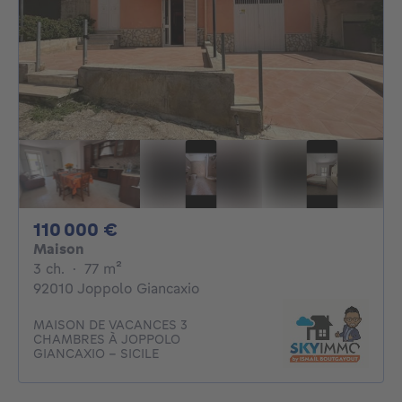
110000€
110 000 €
Maison
3 chambres
mètres carrés
3 ch.
·
77
m²
92010 Joppolo Giancaxio
MAISON DE VACANCES 3
CHAMBRES À JOPPOLO
GIANCAXIO - SICILE