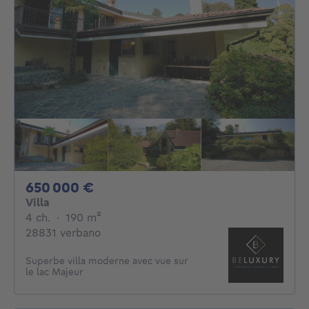
650000€
650 000 €
Villa
4 chambres
mètres carrés
4 ch.
·
190
m²
28831 verbano
Superbe villa moderne avec vue sur
le lac Majeur