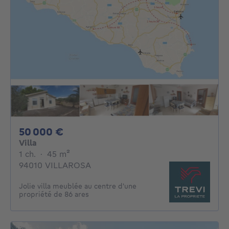
50000€
50 000 €
Villa
1 chambre
mètres carrés
1 ch.
·
45
m²
94010 VILLAROSA
Jolie villa meublée au centre d'une
propriété de 86 ares