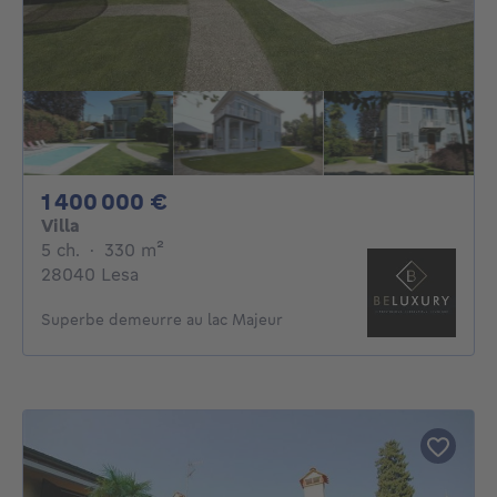
1400000€
1 400 000 €
Villa
5 chambres
mètres carrés
5 ch.
·
330
m²
28040 Lesa
Superbe demeurre au lac Majeur