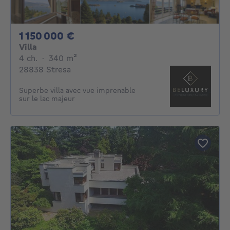
1150000€
1 150 000 €
Villa
4 chambres
mètres carrés
4 ch.
·
340
m²
28838 Stresa
Superbe villa avec vue imprenable
sur le lac majeur