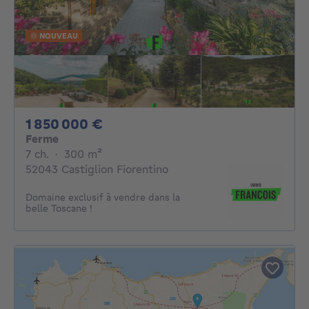
NOUVEAU
1850000€
1 850 000 €
Ferme
7 chambres
mètres carrés
7 ch.
·
300
m²
52043 Castiglion Fiorentino
Domaine exclusif à vendre dans la
belle Toscane !