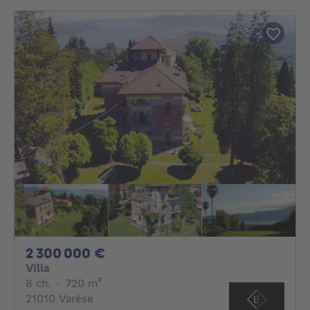
2300000€
2 300 000 €
Villa
8 chambres
mètres carrés
8 ch.
·
720
m²
21010 Varèse