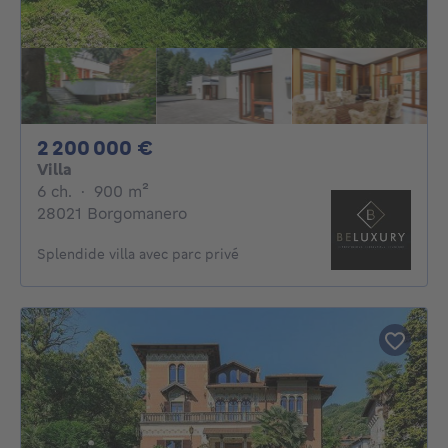
2200000€
2 200 000 €
Villa
6 chambres
mètres carrés
6 ch.
·
900
m²
28021 Borgomanero
Splendide villa avec parc privé