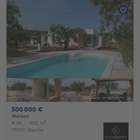
500000€
500 000 €
Maison
4 chambres
mètres carrés
4 ch.
·
100
m²
73050 Baume