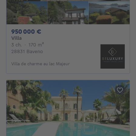
950000€
950 000 €
Villa
3 chambres
mètres carrés
3 ch.
·
170
m²
28831 Baveno
Villa de charme au lac Majeur