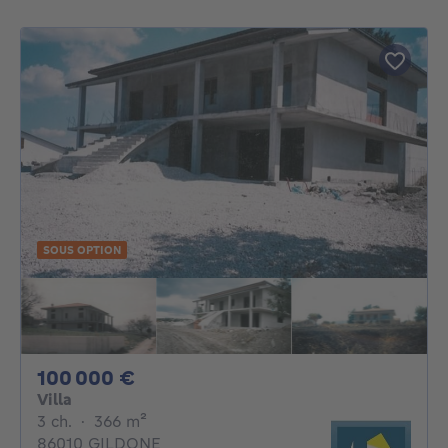
SOUS OPTION
100000€
100 000 €
Villa
3 chambres
mètres carrés
3 ch.
·
366
m²
86010 GILDONE