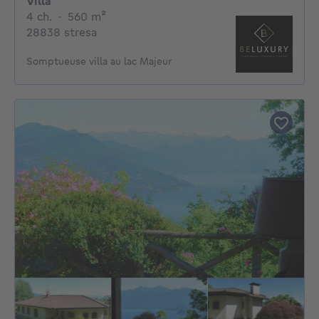
Villa
4 chambres
mètres carrés
4 ch.
·
560
m²
28838 stresa
Somptueuse villa au lac Majeur