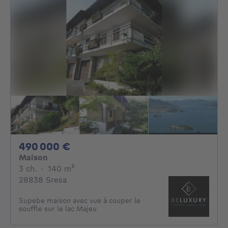
490000€
490 000 €
Maison
3 chambres
mètres carrés
3 ch.
·
140
m²
28838 Sresa
Supebe maison avec vue à couper le
souffle sur le lac Majeu