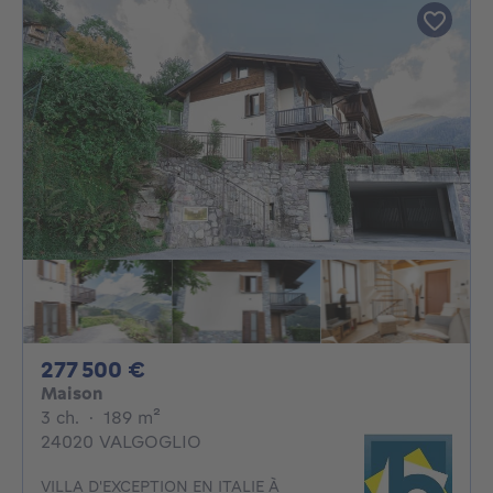
277500€
277 500 €
Maison
3 chambres
mètres carrés
3 ch.
·
189
m²
24020 VALGOGLIO
VILLA D'EXCEPTION EN ITALIE À