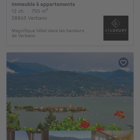
Immeuble à appartements
12 chambres
mètres carrés
12 ch.
·
750
m²
28863 Verbano
Magnifique hôtel dans les hauteurs
de Verbano