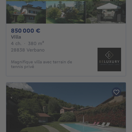
850000€
850 000 €
Villa
4 chambres
mètres carrés
4 ch.
·
380
m²
28838 Verbano
Magnifique villa avec terrain de
tennis privé