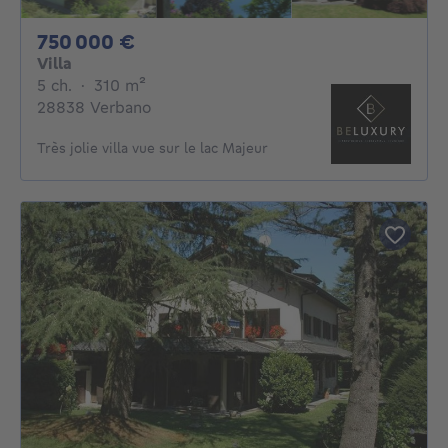
750000€
750 000 €
Villa
5 chambres
mètres carrés
5 ch.
·
310
m²
28838 Verbano
Très jolie villa vue sur le lac Majeur