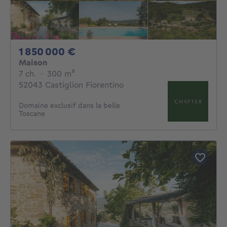
1850000€
1 850 000 €
Maison
7 chambres
mètres carrés
7 ch.
·
300
m²
52043 Castiglion Fiorentino
Domaine exclusif dans la belle
Toscane