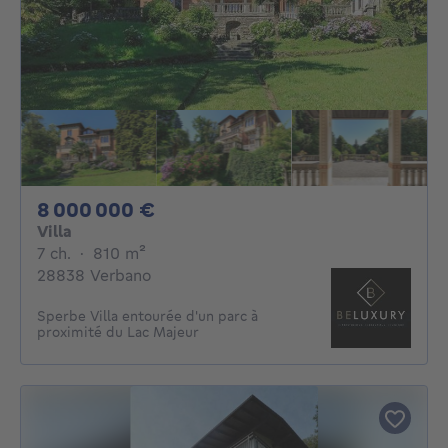
8000000€
8 000 000 €
Villa
7 chambres
mètres carrés
7 ch.
·
810
m²
28838 Verbano
Sperbe Villa entourée d'un parc à
proximité du Lac Majeur