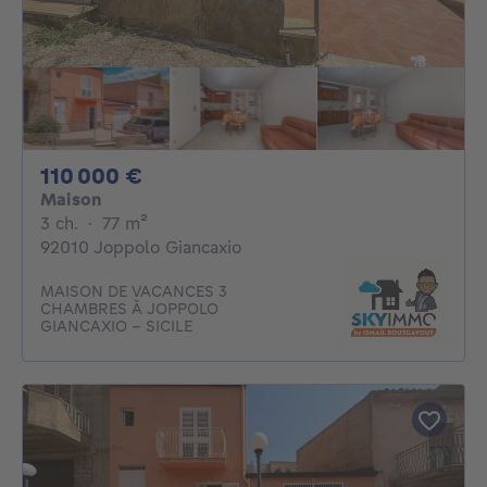
110000€
110 000 €
Maison
3 chambres
mètres carrés
3 ch.
·
77
m²
92010 Joppolo Giancaxio
MAISON DE VACANCES 3
CHAMBRES À JOPPOLO
GIANCAXIO - SICILE