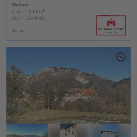
Maison
2 chambres
mètres carrés
2 ch.
·
230
m²
01011 CANINO
Maison