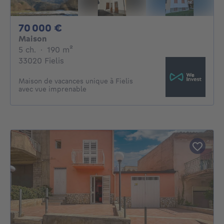
70000€
70 000 €
Maison
5 chambres
mètres carrés
5 ch.
·
190
m²
33020 Fielis
Maison de vacances unique à Fielis
avec vue imprenable