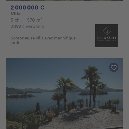
2000000€
2 000 000 €
Villa
5 chambres
mètres carrés
5 ch.
·
570
m²
28922 Verbania
Somptueuse villa avec magnifique
jardin