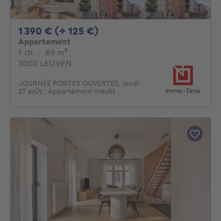
1390€ + 125€ par mois
1 390 € (+ 125 €)
Appartement
1 chambre
mètres carrés
1 ch.
·
89
m²
3000 LEUVEN
JOURNÉE PORTES OUVERTES, jeudi
27 août : Appartement meubl