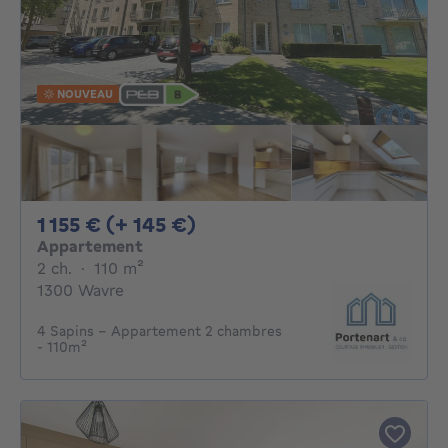
NOUVEAU
1155€ + 145€ par mois
1 155 € (+ 145 €)
Appartement
2 chambres
mètres carrés
2 ch.
·
110
m²
1300 Wavre
4 Sapins - Appartement 2 chambres
- 110m²