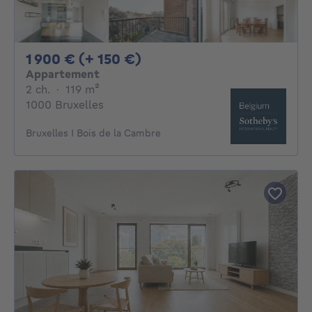
1900€ + 150€ par mois
1 900 € (+ 150 €)
Appartement
2 chambres
mètres carrés
2 ch.
·
119
m²
1000 Bruxelles
Bruxelles I Bois de la Cambre