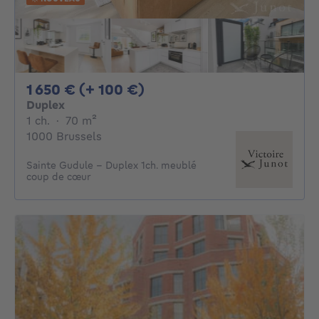
1650€ + 100€ par mois
1 650 € (+ 100 €)
Duplex
1 chambre
mètres carrés
1 ch.
·
70
m²
1000 Brussels
Sainte Gudule - Duplex 1ch. meublé
coup de cœur