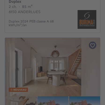
Duplex
2 chambres
mètres carrés
2 ch.
·
85
m²
6150 ANDERLUES
Duplex 2024 PEB classe A 68
kWh/m²/an
NOUVEAU