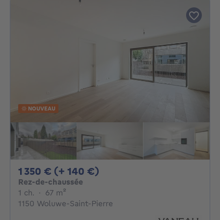
NOUVEAU
1350€ + 140€ par mois
1 350 € (+ 140 €)
Rez-de-chaussée
1 chambre
mètres carrés
1 ch.
·
67
m²
1150 Woluwe-Saint-Pierre