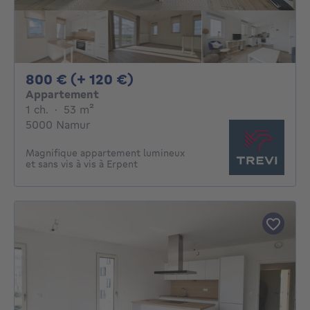
800€ + 120€ par mois
800 € (+ 120 €)
Appartement
1 chambre
mètres carrés
1 ch.
·
53
m²
5000 Namur
Magnifique appartement lumineux
et sans vis à vis à Erpent