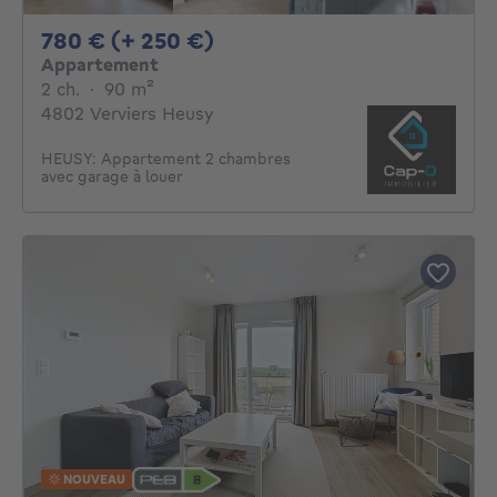
780€ + 250€ par mois
780 € (+ 250 €)
Appartement
2 chambres
mètres carrés
2 ch.
·
90
m²
4802 Verviers Heusy
HEUSY: Appartement 2 chambres
avec garage à louer
NOUVEAU