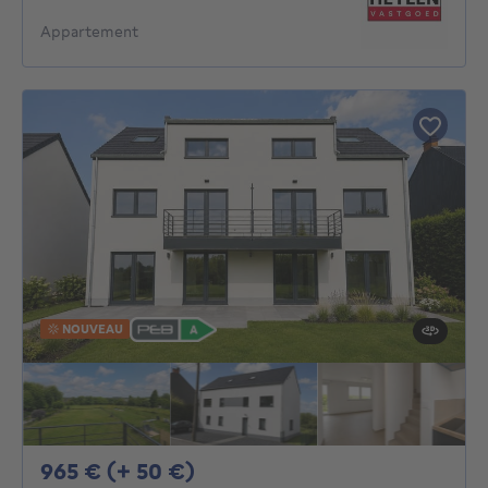
Appartement
NOUVEAU
965€ + 50€ par mois
965 € (+ 50 €)