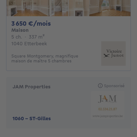
3650€ par mois
3 650 €/mois
Maison
5 chambres
mètres carrés
5 ch.
·
337
m²
1040 Etterbeek
Square Montgomery, magnifique
maison de maître 5 chambres
Sponsorisé
JAM Properties
1060
-
ST-Gilles