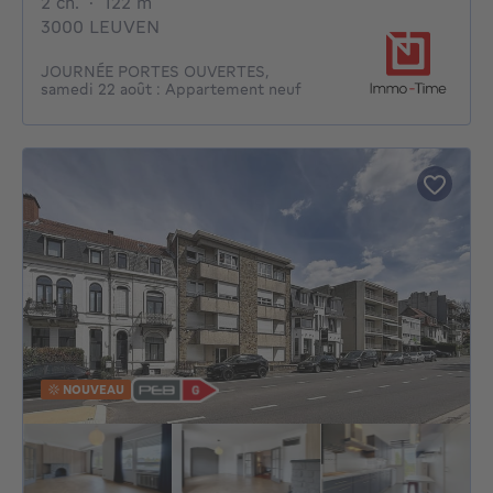
2 chambres
mètres carrés
2 ch.
·
122
m²
3000 LEUVEN
JOURNÉE PORTES OUVERTES,
samedi 22 août : Appartement neuf
NOUVEAU