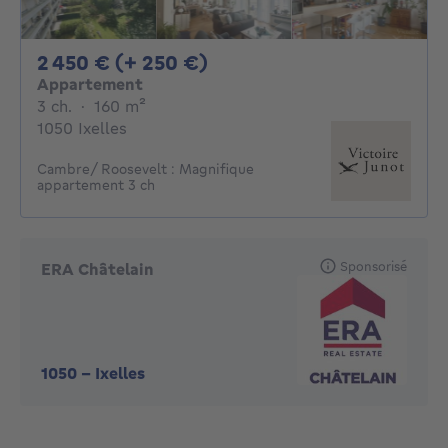
2450€ + 250€ par mois
2 450 € (+ 250 €)
Appartement
3 chambres
mètres carrés
3 ch.
·
160
m²
1050 Ixelles
Cambre/ Roosevelt : Magnifique
appartement 3 ch
Sponsorisé
ERA Châtelain
1050
-
Ixelles