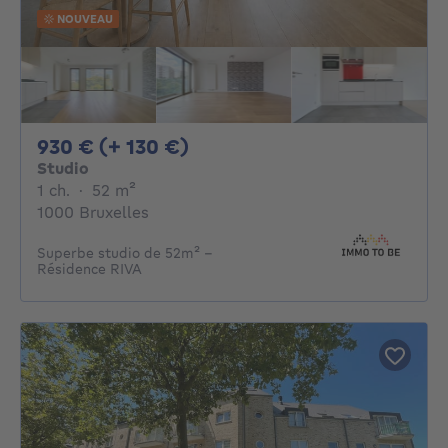
NOUVEAU
930€ + 130€ par mois
930 € (+ 130 €)
Studio
1 chambre
mètres carrés
1 ch.
·
52
m²
1000 Bruxelles
Superbe studio de 52m² -
Résidence RIVA