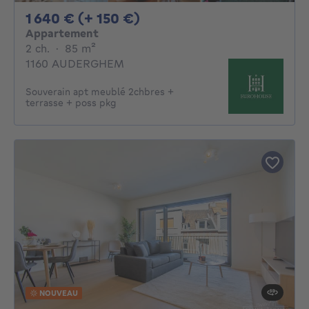
1640€ + 150€ par mois
1 640 € (+ 150 €)
Appartement
2 chambres
mètres carrés
2 ch.
·
85
m²
1160 AUDERGHEM
Souverain apt meublé 2chbres +
terrasse + poss pkg
NOUVEAU