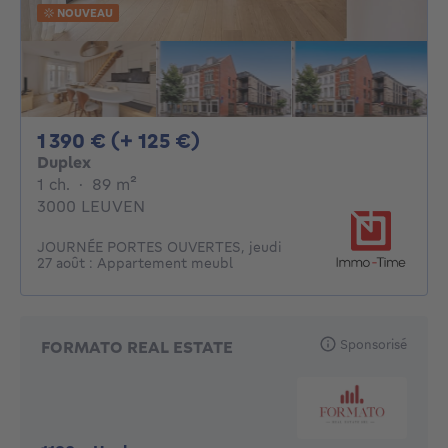
NOUVEAU
1390€ + 125€ par mois
1 390 € (+ 125 €)
Duplex
1 chambre
mètres carrés
1 ch.
·
89
m²
3000 LEUVEN
JOURNÉE PORTES OUVERTES, jeudi
27 août : Appartement meubl
Sponsorisé
FORMATO REAL ESTATE