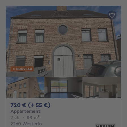
NOUVEAU
720€ + 55€ par mois
720 € (+ 55 €)
Appartement
2 chambres
mètres carrés
2 ch.
·
88
m²
2260 Westerlo