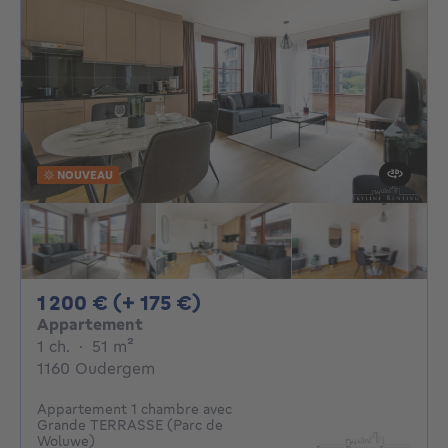
NOUVEAU
1200€ + 175€ par mois
1 200 € (+ 175 €)
Appartement
1 chambre
mètres carrés
1 ch.
·
51
m²
1160 Oudergem
Appartement 1 chambre avec
Grande TERRASSE (Parc de
Woluwe)