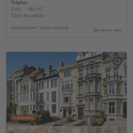
Triplex
3 chambres
mètres carrés
3 ch.
·
183
m²
1000 Bruxelles
Appartement Triplex meublé
NOUVEAU