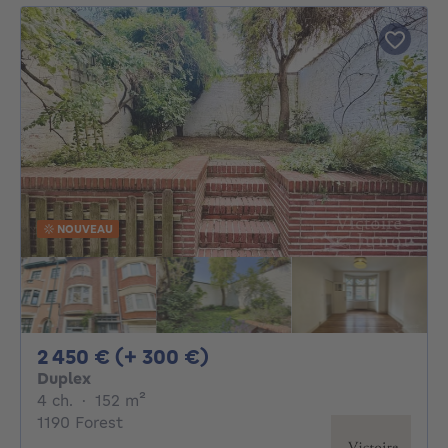
NOUVEAU
2450€ + 300€ par mois
2 450 € (+ 300 €)
Duplex
4 chambres
mètres carrés
4 ch.
·
152
m²
1190 Forest