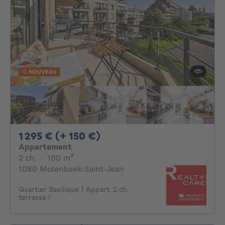
NOUVEAU
1295€ + 150€ par mois
1 295 € (+ 150 €)
Appartement
2 chambres
mètres carrés
2 ch.
·
100
m²
1080 Molenbeek-Saint-Jean
Quartier Basilique | Appart. 2 ch.
terrasse !