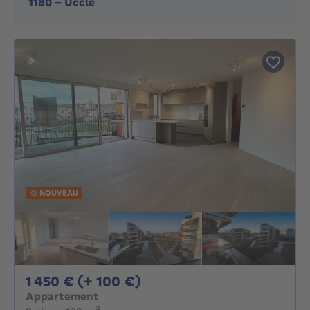
1180
-
Uccle
NOUVEAU
1450€ + 100€ par mois
1 450 € (+ 100 €)
Appartement