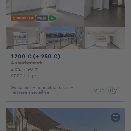
NOUVEAU
1200€ + 250€ par mois
1 200 € (+ 250 €)
Appartement
2 chambres
mètres carrés
2 ch.
·
90
m²
4000 Liège
Guillemins - Immeuble récent -
Terrasse ensoleillée