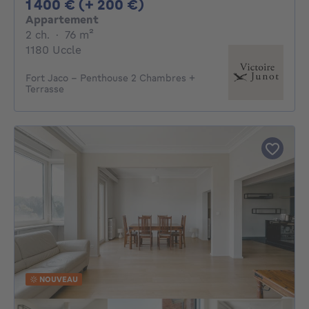
1400€ + 200€ par mois
1 400 € (+ 200 €)
Appartement
2 chambres
mètres carrés
2 ch.
·
76
m²
1180 Uccle
Fort Jaco - Penthouse 2 Chambres +
Terrasse
NOUVEAU