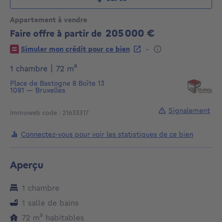
Appartement à vendre
205 000 €
Faire offre à partir de
205000€
-
Simuler mon crédit pour ce bien
mètres carrés
1 chambre
|
72
m²
Place de Bastogne 8
Boîte 13
1081
—
Bruxelles
Signalement
Immoweb code : 21633317
Connectez-vous pour voir les statistiques de ce bien
Aperçu
1 chambre
1 salle de bains
mètres carrés
72
m²
habitables