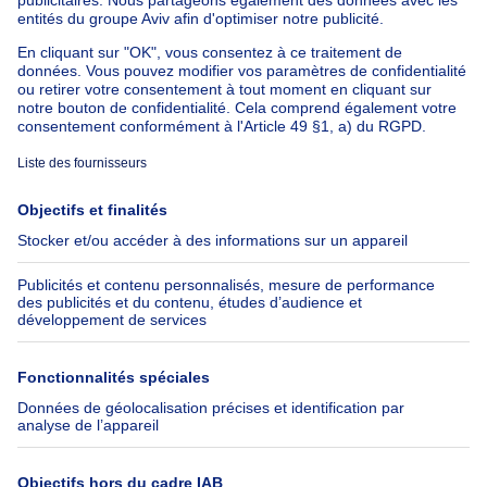
Appartement à louer avec 3 chambres
Maison à louer avec 3 chambres
Appartement à louer avec 3 chambres Bruxelles-ville
À propos
Outils
Immoweb
Estimer mon bien
Presse
Crédit hypothécaire avec
Belfius
Emplois
Assurances
Groupe Axel Springer
Check-list déménagement
SeLoger.com
Immowelt.de
Aide
Suivez-nous
FAQ
Immoweb Blog
Fraude
Facebook