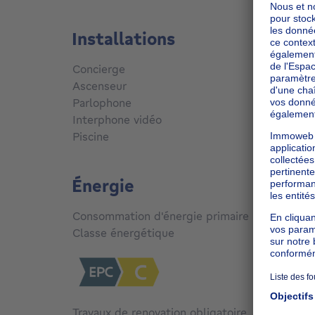
Installations
Concierge
Oui
Ascenseur
Oui
Parlophone
Oui
Interphone vidéo
Oui
Piscine
Oui
Énergie
Consommation d'énergie primaire
270
kW
Classe énergétique
C
Travaux de renovation obligatoire
Non