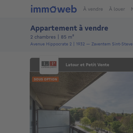
À vendre
À louer
Appartement à vendre
mètres carrés
2 chambres
|
85
m²
Avenue Hippocrate 2
1932
—
Zaventem Sint-Stev
Latour et Petit Vente
SOUS OPTION