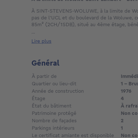
À SINT-STEVENS-WOLUWE, à la limite de Wo
pas de l'UCL et du boulevard de la Woluwe, 
85m² (2CH/1SDB), situé au 4ème étage, béné
privilégié, véritablement proche de toutes le
...
Vous serez à quelques minutes à pied des co
lire plus
arrêts de bus et métro, facilitant vos déplac
L'appartement se compose d'un hall d'entrée a
lave-mains, d'un vaste séjour lumineux avec p
Général
splendide VUE dégagée sur le parc avec un a
avant orientée sud de 7,5 m². Il dispose égale
À partir de
Imméd
salle de bains, ainsi que de deux chambres d
Quartier ou lieu-dit
1 - Bru
placards intégrés et plancher au sol. Un gara
Année de construction
1976
prix de vente 30.000€/garage. De plus, vous 
Étage
4
commune intérieure chauffée et d'un terrain
alliant confort, commodités et cadre verdoyan
État du bâtiment
À rafra
desservi. RU en cours de demande. Installati
Patrimoine protégé
Non c
PEB C : 270 kWh/m²/an. À découvrir en exclusi
Nombre de façades
2
Parkings intérieurs
1
Le certificat amiante est disponible
Non c