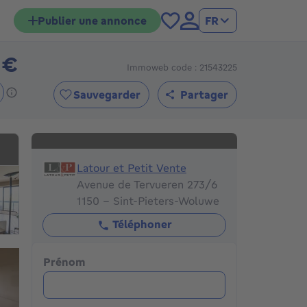
Publier une annonce
FR
 €
Immoweb code : 21543225
250000€
Sauvegarder
Partager
Latour et Petit Vente
Latour et Petit Vente
Avenue de Tervueren 273/6
1150 - Sint-Pieters-Woluwe
Téléphoner
Prénom