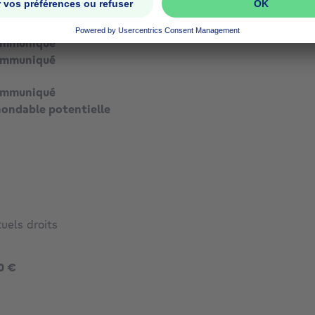
ommuniqué
ommuniqué
ommuniqué
ommuniqué
ommuniqué
nondable potentielle
uels droits
250000 €
0 €
270 €