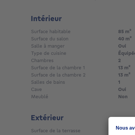
Intérieur
Surface habitable
85
m²
Surface du salon
40
m²
Salle à manger
Oui
Type de cuisine
Équipé
Chambres
2
Surface de la chambre 1
13
m²
Surface de la chambre 2
13
m²
Salles de bains
1
Cave
Oui
Meublé
Non
Extérieur
m
Surface de la terrasse
7
m²