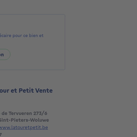
écaire pour ce bien et
on
tour et Petit Vente
 de Tervueren 273/6
 Sint-Pieters-Woluwe
www.latouretpetit.be
7