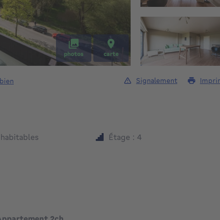
photos
carte
Signalement
Impri
 bien
mètres carrés
²
habitables
Étage : 4
 Appartement 2ch