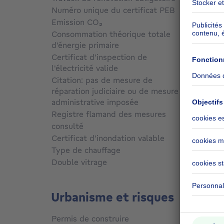
Numéro unique du certificat PEB
003340
Emission CO₂
Non c
Consommation théorique totale
d'énergie primaire
Non c
Certificat d'inspection de
l'électricité valide
Non c
Citation: pas de mesure de
réparation judiciaire ou de mesure
administrative imposée
Non c
Registre flamand des mesures
consulté
Non c
Certificat d'inondation valable
Non c
Type de chauffage
Électr
Double vitrage
Oui
Urbanisme et risques
Permis de construire
Non c