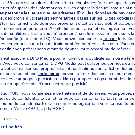
kilowattheure par mètres carrés
h/m²