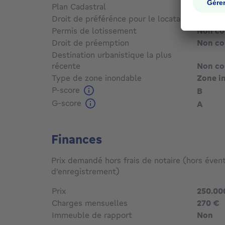
Plan Cadastral
Non c
Droit de préférénce pour le locataire
Non c
Permis de lotissement
Non c
Droit de préemption
Non c
Destination urbanistique la plus
récente
Non c
Type de zone inondable
Zone i
P-score
B
G-score
A
Finances
Prix demandé hors frais de notaire (hors évent
d'enregistrement)
Prix
250.00
Charges mensuelles
270 €
Immeuble de rapport
Non