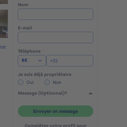
Nom
E-mail
mer
Téléphone
BE
Je suis déjà propriétaire
Oui
Non
Message (Optionnel)?
Envoyer un message
Complétez votre profil pour