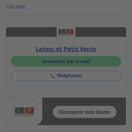
Situé au 9ème et dernier étage, il se compose comme
lire plus
suit : Hall d'entrée avec vestiaire et wc invité, séjour
de ±30m² avec cuisine super équipée avec porte vers
la terrasse Sud-Est, deux chambres de ±11m² et
±15m² et une salle de douche (douche, lavabo, coin
buanderie). Cave et garage box (option obligatoire +
25.000€) au sous-sol. PEB B, 200kWh/m²/an.
Latour et Petit Vente
Electricité conforme. Inventaire amiante vierge
disponible. Chaudière commune au gaz condensation (
2016). Toiture rénovée et isolée ( 2025). Châssis en
Contacter par e-mail
aluminium double vitrage. Possibilité d'acquérir les
meubles également ! A découvrir sans plus tarder
Téléphoner
chez Latour et Petit ! Lien vidéo :
https://youtube.com/shorts/K5RrJe9DTKI?
feature=share . Bail de 9 ans en cours - début du bail
= 15/06/2022 = loyer actuel : 1150€ ( très bon
investissement) - garage loué séparément.