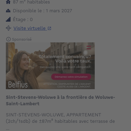
mètres carrés
87
m²
habitables
Disponible le : 1 mars 2027
Étage : 0
Visite virtuelle
Sponsorisé
Sint-Stevens-Woluwe à la frontière de Woluwe-
Saint-Lambert
SINT-STEVENS-WOLUWE, APPARTEMENT
(2ch/1sdb) de ±87m² habitables avec terrasse de
±6m² (S-E), dans un immeuble construit en 1958.
...