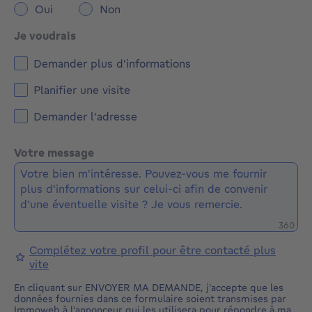
Oui
Non
Je voudrais
Demander plus d'informations
Planifier une visite
Demander l'adresse
Votre message
Caractè
360
Complétez votre profil pour être contacté plus
vite
En cliquant sur ENVOYER MA DEMANDE, j'accepte que les
données fournies dans ce formulaire soient transmises par
Immoweb à l'annonceur qui les utilisera pour répondre à ma