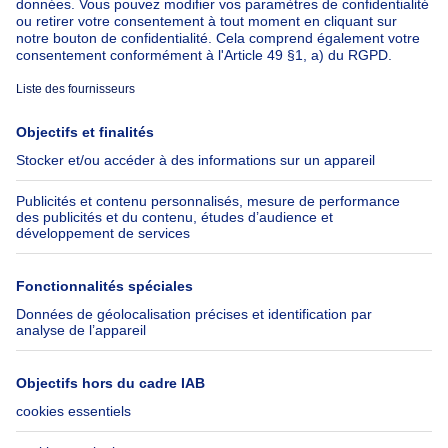
À propos
Outils
Immoweb
Estimer mon bien
Presse
Crédit hypothécaire avec
Belfius
Emplois
Assurances
Groupe Axel Springer
Check-list déménagement
SeLoger.com
Immowelt.de
Aide
Suivez-nous
FAQ
Immoweb Blog
Fraude
Facebook
Accessibilité
X
Contactez-nous
LinkedIn