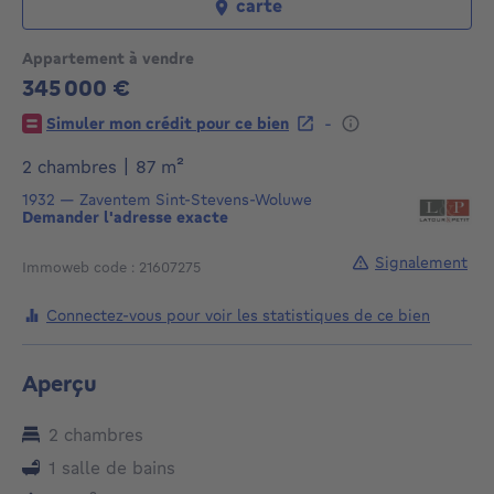
carte
Appartement à vendre
345 000 €
345000€
-
Simuler mon crédit pour ce bien
mètres carrés
2 chambres
|
87
m²
1932
—
Zaventem Sint-Stevens-Woluwe
Demander l'adresse exacte
Signalement
Immoweb code : 21607275
Connectez-vous pour voir les statistiques de ce bien
Aperçu
2 chambres
1 salle de bains