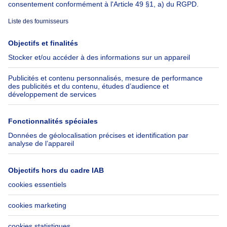
À propos
Outils
Immoweb
Estimer mon bien
Presse
Crédit hypothécaire avec
Belfius
Emplois
Assurances
Groupe Axel Springer
Check-list déménagement
SeLoger.com
Immowelt.de
Aide
Suivez-nous
FAQ
Immoweb Blog
Fraude
Facebook
Accessibilité
X
Contactez-nous
LinkedIn
Immoweb SA © 2026 - Tous droits réservés