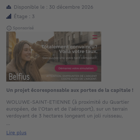
Disponible le : 30 décembre 2026
Étage : 3
Sponsorisé
Un projet écoresponsable aux portes de la capitale !
WOLUWE-SAINT-ETIENNE (à proximité du Quartier
européen, de l'Otan et de l'aéroport), sur un terrain
verdoyant de 3 hectares longeant un joli ruisseau,
magnifique PENTHOUSE NEUF (4ch/2sdd) de 150
...
m² avec grande TERRASSE en coin et accès au
lire plus
JARDIN COMMUN SECURISE. Situé au 3e étage, il se