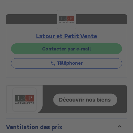
compose d'un hall d'entrée avec espace vestiaire et
WC. Un living lumineux s'ouvrant sur la terrasse. Une
cuisine ouverte super-équipée avec îlot central et une
buanderie. Une chambre parentale donnant sur la
terrasse et une salle de douche (lavabo, douche, WC)
Latour et Petit Vente
attenante. Trois autres chambres et une salle de
douche (lavabo, douche). L'immeuble est conçu dans
une démarche écologique et durable (GEOTHERMIE,
Contacter par e-mail
pompes à chaleur, panneaux solaires, récupération des
eaux usées,...). Les matériaux de construction de
Téléphoner
qualité utilisés assurent également un niveau de
confort et de performances énergétiques élevé.
Nombreux équipements et services de proximité
(transports en commun, écoles, crèche, commerces,
centres sportifs, UCL…). PEB : A. Cave et parking en
supplément. Vente du terrain sous droits
d'enregistrement (12%) et des constructions sous
régime TVA (21%). A découvrir chez L&P !
Ventilation des prix