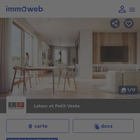
1/13
Latour et Petit Vente
carte
docs