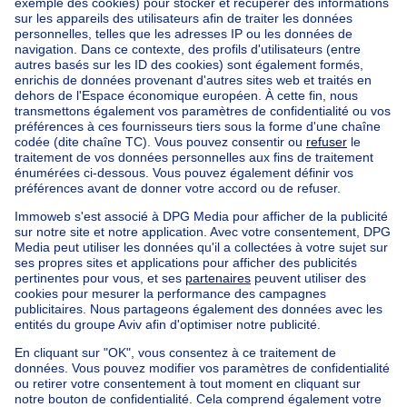
Accueil
Belgique
Brabant Flamand (province)
Hal-Vilvorde (arrondissement)
Acheter votre penthouse à Zaventem sint-stevens-woluwe
Nos maisons hors de la Belgique
Maison à vendre France
Maison à vendre Espagne
Maison à vendre Italie
Maison à vendre Luxembourg
Maison à vendre Pays-bas
Nos biens pas chèrs
Maison à vendre pas cher
Appartements à louer pas cher
Nos biens à louer avec chambres
Appartement à vendre avec 3 chambres
Maison à vendre avec 3 chambres
Appartement à louer avec 3 chambres
Maison à louer avec 3 chambres
Appartement à louer avec 3 chambres Bruxelles-ville