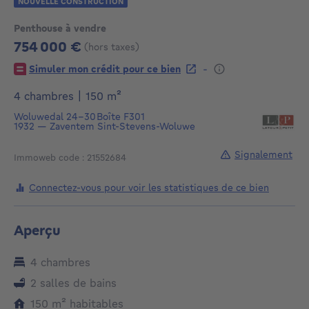
NOUVELLE CONSTRUCTION
Penthouse à vendre
754 000 €
(hors taxes)
754000€
-
Simuler mon crédit pour ce bien
mètres carrés
4 chambres
|
150
m²
Woluwedal 24-30
Boîte F301
1932
—
Zaventem Sint-Stevens-Woluwe
Signalement
Immoweb code : 21552684
Connectez-vous pour voir les statistiques de ce bien
Aperçu
4 chambres
2 salles de bains
mètres carrés
150
m²
habitables