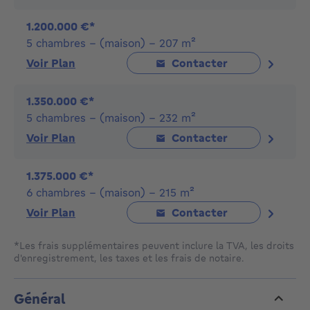
quartier d'Ixelles. Contactez-nous dès aujourd'hui
pour plus d'informations et planifiez une visite avec
1.200.000 €*
l'un de nos agents immobiliers pour découvrir le bel
5 chambres - (maison) - 207 m²
avenir qui vous attend. Bienvenue dans votre nouveau
Voir Plan
Contacter
chez-vous. - Mentions légales: PEB en cours de
demande
1.350.000 €*
5 chambres - (maison) - 232 m²
Voir Plan
Contacter
1.375.000 €*
6 chambres - (maison) - 215 m²
Voir Plan
Contacter
*Les frais supplémentaires peuvent inclure la TVA, les droits
d'enregistrement, les taxes et les frais de notaire.
Général