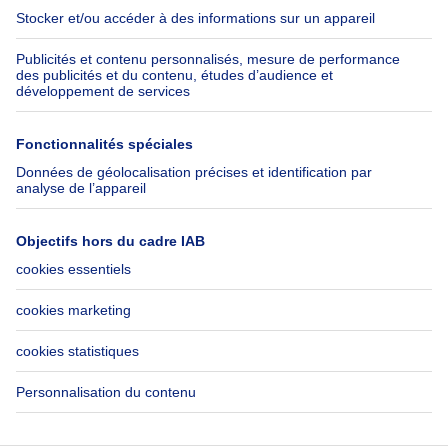
Belfius
Emplois
Assurances
Groupe Axel Springer
Check-list déménagement
SeLoger.com
Immowelt.de
Aide
Suivez-nous
FAQ
Immoweb Blog
Fraude
Facebook
Accessibilité
X
Contactez-nous
LinkedIn
Immoweb SA © 2026 - Tous droits réservés
Conditions d'utilisation
Gestion des cookies
Vie privée
Règles de fonctionnement et de classement