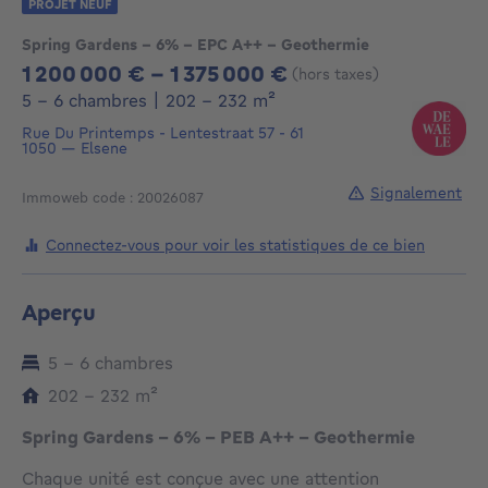
PROJET NEUF
Spring Gardens - 6% - EPC A++ - Geothermie
1 200 000 € - 1 375 000 €
(hors taxes)
De 1200000€ À 1375000€
mètres carrés
5 - 6 chambres
|
202 - 232
m²
Rue Du Printemps - Lentestraat 57 - 61
1050
—
Elsene
Signalement
Immoweb code : 20026087
Connectez-vous pour voir les statistiques de ce bien
Aperçu
5 - 6 chambres
mètres carrés
202 - 232
m²
Spring Gardens - 6% - PEB A++ - Geothermie
Chaque unité est conçue avec une attention