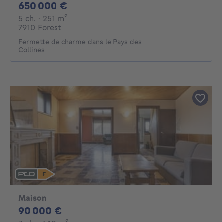
650000€
650 000 €
5 chambres
mètres carrés
5 ch.
· 251
m²
7910 Forest
Fermette de charme dans le Pays des
Collines
Maison
90000€
90 000 €