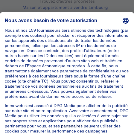
Trouvez d'autres propriétés
Maison et appartement à vendre Limbourg
Maison et appartement à vendre Frasnes-lez-Anvaing
Maison et appartement à vendre Arc-Wattripont
Maison et appartement à vendre Arc-Ainières
Maison et appartement à vendre Forest
Maison et appartement à vendre Ellignies-lez-Frasnes
Maison et appartement à vendre Cordes
Maison et appartement à vendre Wattripont
Immeuble à appartements à vendre
Maison Bel-étage à vendre
Bien exceptionnel à vendre
Ferme à vendre
Bungalow à vendre
Chalet à vendre
Château à vendre
Maison de campagne à vendre
Immeuble mixte à vendre
Autres biens à vendre
Manoir à vendre
Loft à vendre
Duplex à vendre
Kot à vendre
Penthouse à vendre
Studio à vendre
Rez-de-Chaussée à vendre
Appartement de service à vendre
Maison et appartement à vendre pas cher à Frasnes-lez-
Anvaing
Nos maisons hors de la Belgique