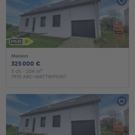
Maison
325000€
325 000 €
3 chambres
mètres carrés
3 ch.
· 204
m²
7910 ARC-WATTRIPONT