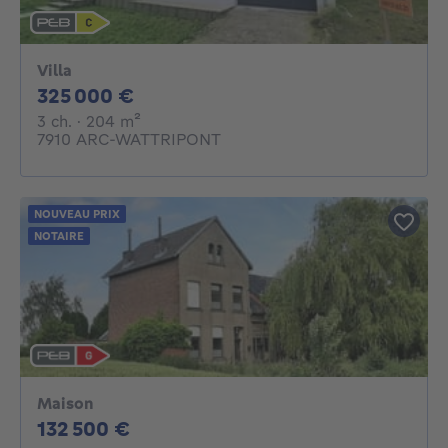
Villa
325000€
325 000 €
3 chambres
mètres carrés
3 ch.
· 204
m²
7910 ARC-WATTRIPONT
NOUVEAU PRIX
NOTAIRE
Maison
132500€
132 500 €