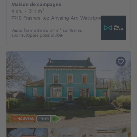
Maison de campagne
4 chambres
mètres carrés
4 ch.
·
311
m²
7910 Frasnes-lez-Anvaing Arc-Wattripont
Vaste fermette de 311m² sur18ares
aux multiples possibilit�
NOUVEAU