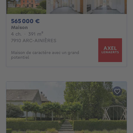
565000€
565 000 €
Maison
4 chambres
mètres carrés
4 ch.
·
391
m²
7910 ARC-AINIÈRES
Maison de caractère avec un grand
potentiel