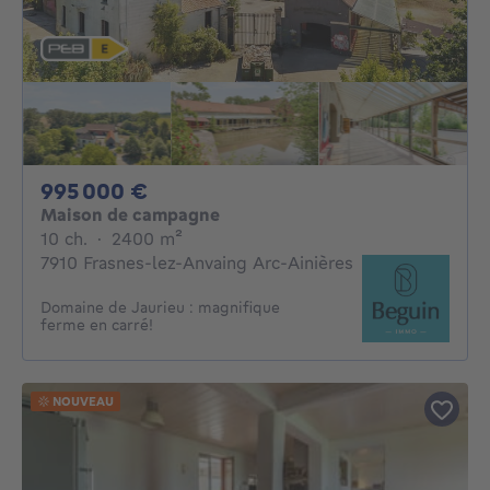
995000€
995 000 €
Maison de campagne
10 chambres
mètres carrés
10 ch.
·
2400
m²
7910 Frasnes-lez-Anvaing Arc-Ainières
Domaine de Jaurieu : magnifique
ferme en carré!
NOUVEAU