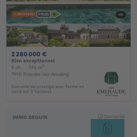
NOUVEAU
2280000€
2 280 000 €
Bien exceptionnel
6 chambres
mètres carrés
6 ch.
·
516
m²
7910 Frasnes-lez-Anvaing
Domaine de prestige avec ferme en
carré sur 3 hectares
Sponsorisé
IMMO BEGUIN