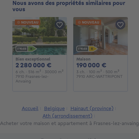
Nous avons des propriétés similaires pour
vous
NOUVEAU
NOUVEAU
Bien exceptionnel
Maison
2280000€
190000€
2 280 000 €
190 000 €
6 chambres
mètres carrés
mètres carrés
3 chambres
mètres carrés
mètres ca
6 ch.
· 516
m²
· 30000
m²
3 ch.
· 100
m²
· 500
m²
7910 Frasnes-lez-
7910 ARC-WATTRIPONT
Anvaing
Accueil
Belgique
Hainaut (province)
Ath (arrondissement)
Acheter votre maison et appartement à Frasnes-lez-anvaing