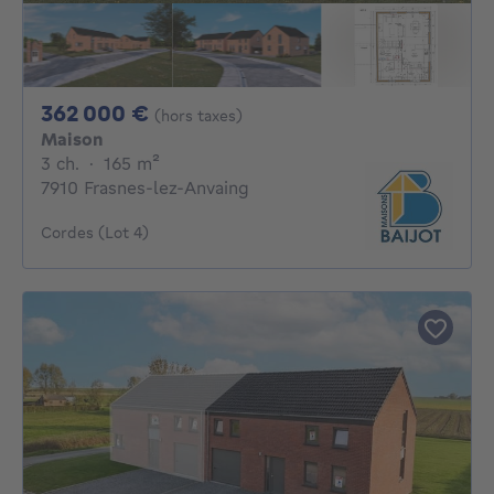
362000€
362 000 €
(hors taxes)
Maison
3 chambres
mètres carrés
3 ch.
·
165
m²
7910 Frasnes-lez-Anvaing
Cordes (Lot 4)