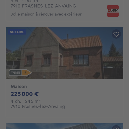
3 chambres
mètres carrés
3 ch.
· 140
m²
7910 FRASNES-LEZ-ANVAING
Jolie maison à rénover avec extérieur
NOTAIRE
Maison
225000€
225 000 €
4 chambres
mètres carrés
4 ch.
· 246
m²
7910 Frasnes-lez-Anvaing