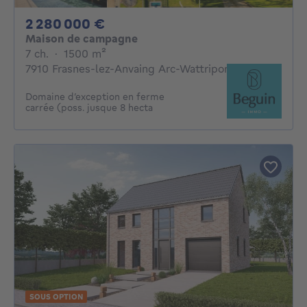
2280000€
2 280 000 €
Maison de campagne
7 chambres
mètres carrés
7 ch.
·
1500
m²
7910 Frasnes-lez-Anvaing Arc-Wattripont
Domaine d’exception en ferme
carrée (poss. jusque 8 hecta
SOUS OPTION