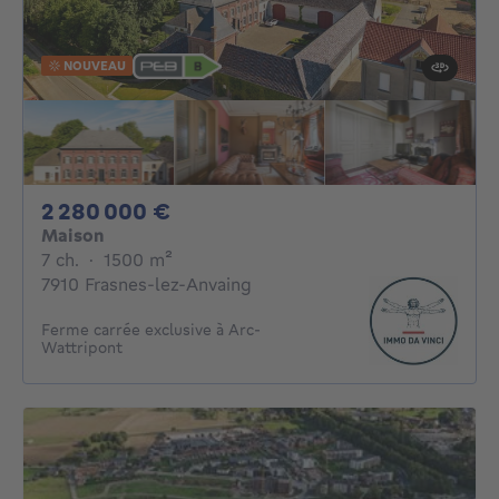
NOUVEAU
2280000€
2 280 000 €
Maison
7 chambres
mètres carrés
7 ch.
·
1500
m²
7910 Frasnes-lez-Anvaing
Ferme carrée exclusive à Arc-
Wattripont