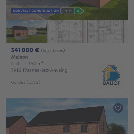
NOUVELLE CONSTRUCTION
341000€
341 000 €
(hors taxes)
Maison
4 chambres
mètres carrés
4 ch.
·
162
m²
7910 Frasnes-lez-Anvaing
Cordes (Lot 2)