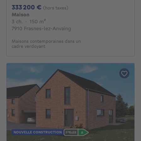
333200€
333 200 €
(hors taxes)
Maison
3 chambres
mètres carrés
3 ch.
·
150
m²
7910 Frasnes-lez-Anvaing
Maisons contemporaines dans un
cadre verdoyant
NOUVELLE CONSTRUCTION