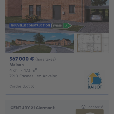
NOUVELLE CONSTRUCTION
367000€
367 000 €
(hors taxes)
Maison
4 chambres
mètres carrés
4 ch.
·
173
m²
7910 Frasnes-lez-Anvaing
Cordes (Lot 3)
Sponsorisé
CENTURY 21 Clermont