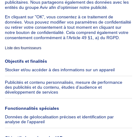
Maison à vendre France
Maison à vendre Espagne
Maison à vendre Italie
Maison à vendre Luxembourg
Maison à vendre Pays-bas
À propos
Outils
Immoweb
Estimer mon bien
Presse
Crédit hypothécaire avec
Belfius
Emplois
Assurances
Groupe Axel Springer
Check-list déménagement
SeLoger.com
Immowelt.de
Aide
Suivez-nous
FAQ
Immoweb Blog
Fraude
Facebook