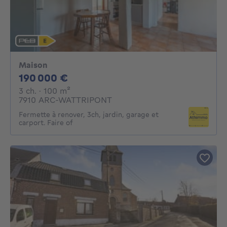
Maison
190000€
190 000 €
3 chambres
mètres carrés
3 ch.
· 100
m²
7910 ARC-WATTRIPONT
Fermette à renover, 3ch, jardin, garage et
carport. Faire of