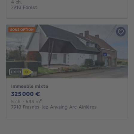
4 chambres
4 ch.
7910 Forest
SOUS OPTION
Immeuble mixte
325000€
325 000 €
5 chambres
mètres carrés
5 ch.
· 543
m²
7910 Frasnes-lez-Anvaing Arc-Ainières