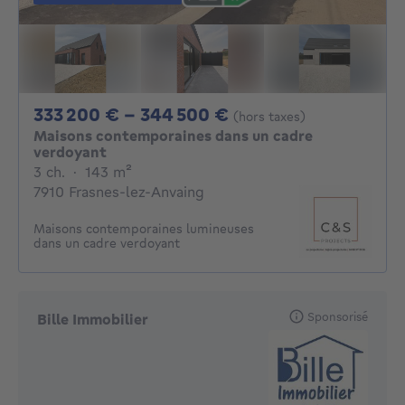
De 333200€ À 344
333 200 € - 344 500 €
(hors taxes)
Maisons contemporaines dans un cadre
verdoyant
3 chambres
mètres carrés
3 ch.
·
143
m²
7910 Frasnes-lez-Anvaing
Maisons contemporaines lumineuses
dans un cadre verdoyant
Sponsorisé
Bille Immobilier