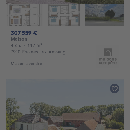
307559€
307 559 €
Maison
4 chambres
mètres carrés
4 ch.
·
147
m²
7910 Frasnes-lez-Anvaing
Maison à vendre