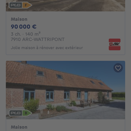
Maison
90000€
90 000 €
3 chambres
mètres carrés
3 ch.
· 140
m²
7910 ARC-WATTRIPONT
Jolie maison à rénover avec extérieur
Maison