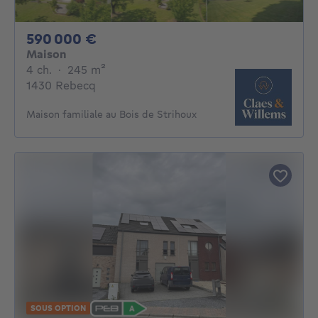
590000€
590 000 €
Maison
4 chambres
mètres carrés
4 ch.
·
245
m²
1430 Rebecq
Maison familiale au Bois de Strihoux
SOUS OPTION