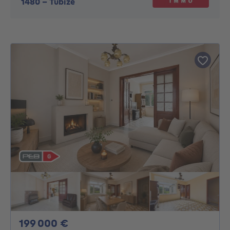
1480
-
Tubize
199000€
199 000 €