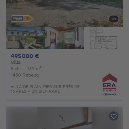
495000€
495 000 €
Villa
5 chambres
mètres carrés
5 ch.
·
139
m²
1430 Rebecq
VILLA DE PLAIN-PIED SUR PRÈS DE
16 ARES – UN BIEN RARE