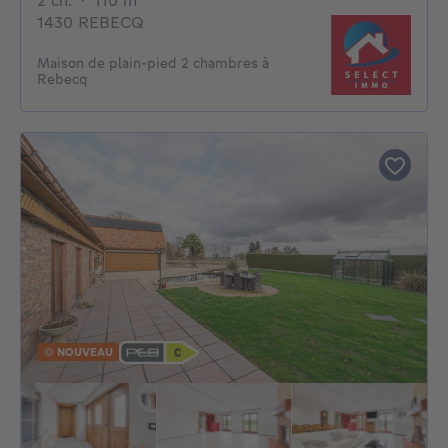
2 ch.
·
110
m²
1430 REBECQ
Maison de plain-pied 2 chambres à
Rebecq
NOUVEAU