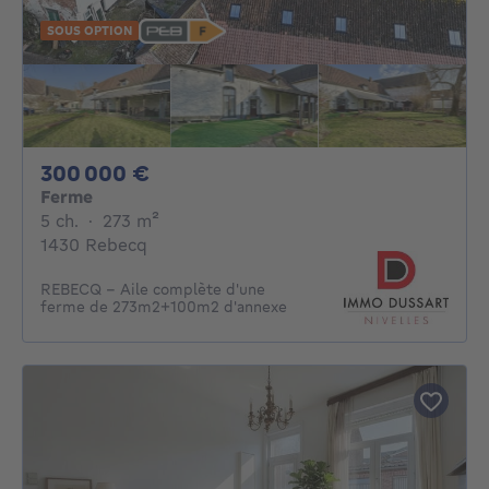
SOUS OPTION
300000€
300 000 €
Ferme
5 chambres
mètres carrés
5 ch.
·
273
m²
1430 Rebecq
REBECQ - Aile complète d'une
ferme de 273m2+100m2 d'annexe