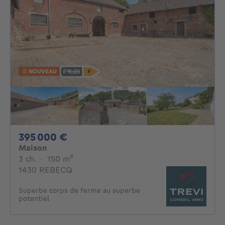
NOUVEAU
395000€
395 000 €
Maison
3 chambres
mètres carrés
3 ch.
·
150
m²
1430 REBECQ
Superbe corps de ferme au superbe
potentiel