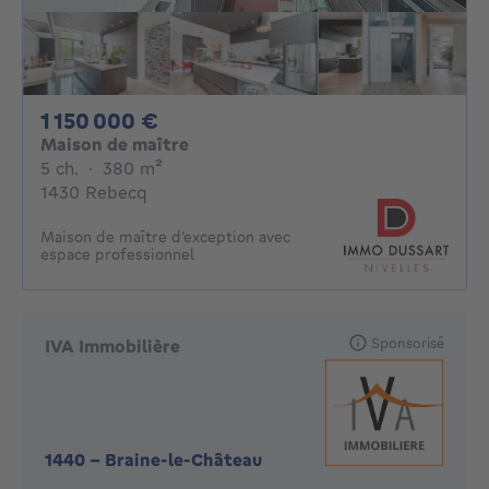
1150000€
1 150 000 €
Maison de maître
5 chambres
mètres carrés
5 ch.
·
380
m²
1430 Rebecq
Maison de maître d’exception avec
espace professionnel
Sponsorisé
IVA Immobilière
1440
-
Braine-le-Château