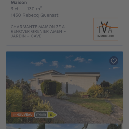
Maison
3 chambres
mètres carrés
3 ch.
·
130
m²
1430 Rebecq Quenast
CHARMANTE MAISON 3F A
RENOVER GRENIER AMEN -
JARDIN - CAVE
NOUVEAU