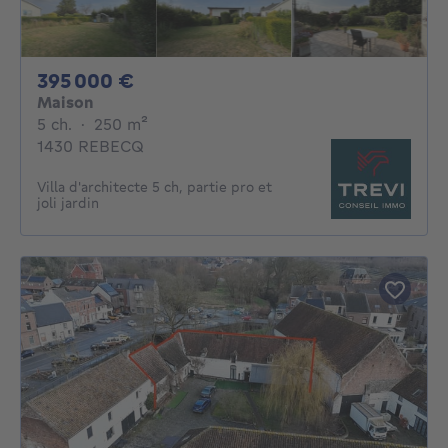
395000€
395 000 €
Maison
5 chambres
mètres carrés
5 ch.
·
250
m²
1430 REBECQ
Villa d'architecte 5 ch, partie pro et
joli jardin