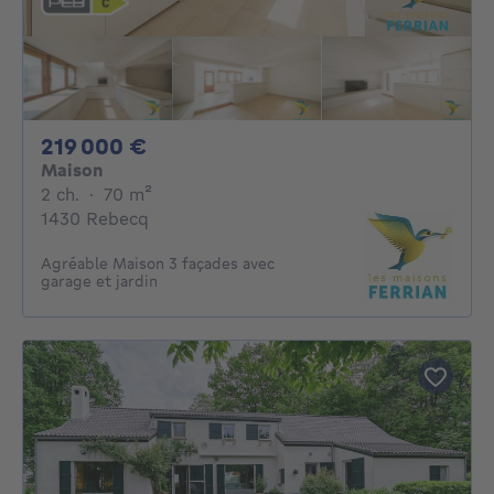
219000€
219 000 €
Maison
2 chambres
mètres carrés
2 ch.
·
70
m²
1430 Rebecq
Agréable Maison 3 façades avec
garage et jardin