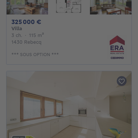
325000€
325 000 €
Villa
3 chambres
mètres carrés
3 ch.
·
115
m²
1430 Rebecq
*** SOUS OPTION ***