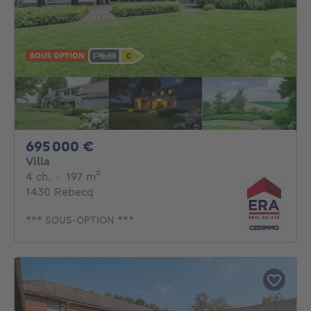
SOUS OPTION
695000€
695 000 €
Villa
4 chambres
mètres carrés
4 ch.
·
197
m²
1430 Rebecq
*** SOUS-OPTION ***