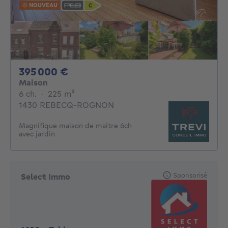
NOUVEAU
395000€
395 000 €
Maison
6 chambres
mètres carrés
6 ch.
·
225
m²
1430 REBECQ-ROGNON
Magnifique maison de maitre 6ch
avec jardin
Sponsorisé
Select Immo