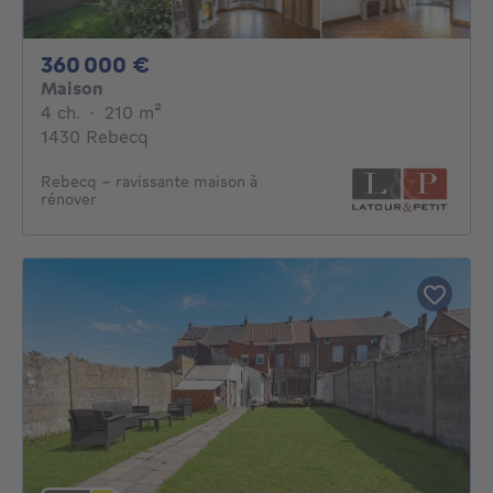
360000€
360 000 €
Maison
4 chambres
mètres carrés
4 ch.
·
210
m²
1430 Rebecq
Rebecq - ravissante maison à
rénover