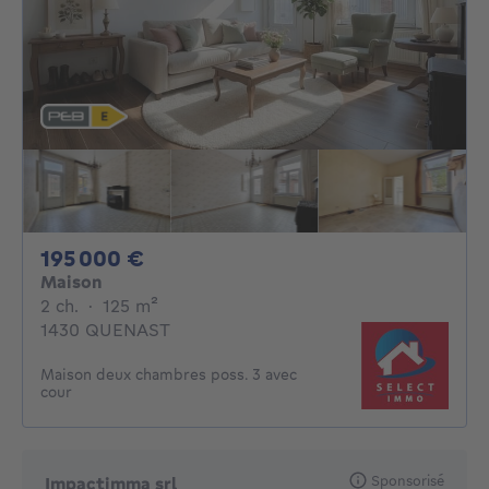
195000€
195 000 €
Maison
2 chambres
mètres carrés
2 ch.
·
125
m²
1430 QUENAST
Maison deux chambres poss. 3 avec
cour
Sponsorisé
Impactimma srl