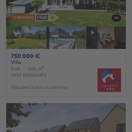
NOUVEAU
750000€
750 000 €
Villa
5 chambres
mètres carrés
5 ch.
·
200
m²
1430 BIERGHES
Villa dans le bois du Strihoux