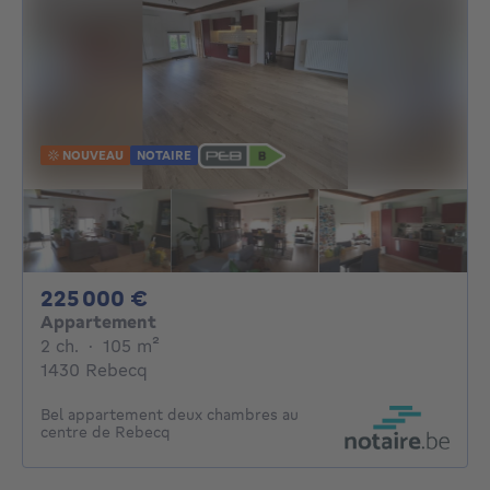
NOUVEAU
NOTAIRE
225000€
225 000 €
Appartement
2 chambres
mètres carrés
2 ch.
·
105
m²
1430 Rebecq
Bel appartement deux chambres au
centre de Rebecq