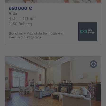
650000€
650 000 €
Villa
4 chambres
mètres carrés
4 ch.
·
275
m²
1430 Rebecq
Bierghes - Villa style fermette 4 ch
avec jardin et garage