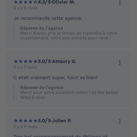
4.3/5
·
Olivier M.
Il y a 6 mois
Plus d'
Je recommande cette agence.
Réponse de l’agence
Merci d'avoir pris le temps de répondre à notre
questionnaire, votre avis compte pour nous !
5.0/5
·
Amaury G.
Il y a 7 mois
Plus d'
C etait vraiment super, toiut va bien!
Réponse de l’agence
Merci pour votre excellent retour ! et des belles
fêtes à vous.
5.0/5
·
Julien P.
Il y a 9 mois
Plus d'
Tres bel accompagnement de Philippe et