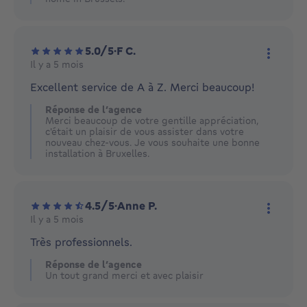
5.0/5
·
F C.
Il y a 5 mois
Plus d'
Excellent service de A à Z. Merci beaucoup!
Réponse de l’agence
Merci beaucoup de votre gentille appréciation,
c'était un plaisir de vous assister dans votre
nouveau chez-vous. Je vous souhaite une bonne
installation à Bruxelles.
4.5/5
·
Anne P.
Il y a 5 mois
Plus d'
Très professionnels.
Réponse de l’agence
Un tout grand merci et avec plaisir