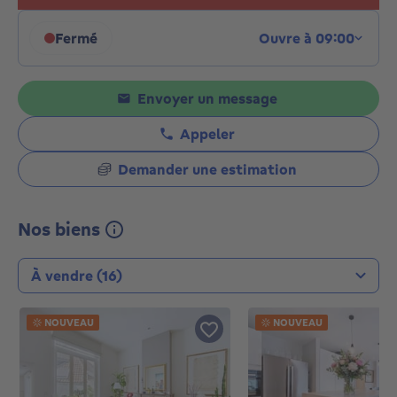
Fermé
Ouvre à 09:00
Cliquez pour afficher les horaires
Envoyer un message
Appeler
Demander une estimation
Nos biens
Type de transaction
NOUVEAU
NOUVEAU