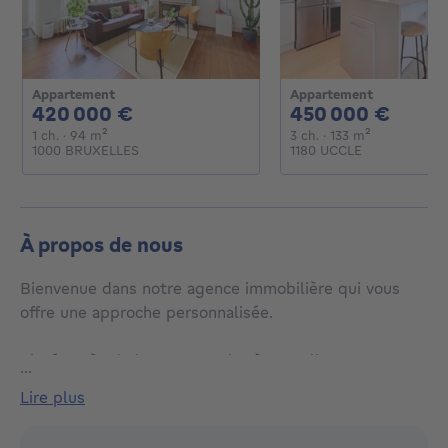
Appartement
Appartement
420000€
4500
420 000 €
450 000 €
1 chambre
mètres carrés
3 chambres
mètres carré
1 ch.
· 94
m²
3 ch.
· 133
m²
1000 BRUXELLES
1180 UCCLE
À propos de nous
Bienvenue dans notre agence immobilière qui vous
offre une approche personnalisée.
Située près de l'avenue Louise à Bruxelles, nous
...
sommes spécialisés depuis plus de 25 ans dans la
lire plus
vente et la location de logements et d'immeubles de
rapport.