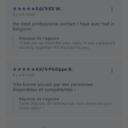
5.0/5
·
Eli W.
Il y a 6 mois
Plus d'
the best professional contact I have ever had in
Belgium!
Réponse de l’agence
Thank you so much for your reply. It was a pleasure
working together. All the best to you.
4.9/5
·
Philippe B.
Il y a 6 mois
Plus d'
Très bonne accueil par des personnes
disponibles et compétentes !
Réponse de l’agence
Toute l'équipe de l'entreprise vous remercie pour
votre retour !