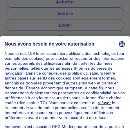
Acheter
Vendre
Louer
Gérer
Poser une question
Accueil
Agences immobilières
Agences immobilières à Ixelles
Address Real Estate
Nos maisons hors de la Belgique
Maison à vendre France
Maison à vendre Espagne
Maison à vendre Italie
Maison à vendre Luxembourg
Maison à vendre Pays-bas
Nos biens pas chèrs
Maison à vendre pas cher