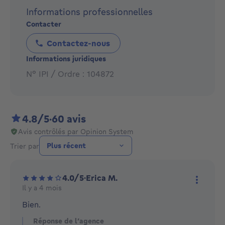
Informations professionnelles
En tant qu'agence immobilière reconnue, notre équipe
Contacter
dynamique et multilingue se fera un plaisir de vous
aider de manière efficace et professionnelle.
Contactez-nous
Informations juridiques
N° IPI / Ordre : 104872
4.8/5
·
60 avis
Avis contrôlés par Opinion System
Trier par
4.0/5
·
Erica M.
Il y a 4 mois
Plus d'
Bien.
Réponse de l’agence