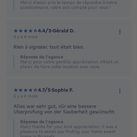
Merci d'avoir pris le temps de répondre à notre
questionnaire, votre avis compte pour nous !
4.4/5
·
Gérald D.
Il y a 4 mois
Plus d'
Rien à signaler, tout était bien.
Réponse de l’agence
Merci pour votre gentille appréciation, c'était un
plaisir de faire cette location avec vous.
4.7/5
·
Sophie F.
Il y a 4 mois
Plus d'
Alles war sehr gut, nûr eine bessere
Uberprufung von der Sauberheit gewünscht.
Réponse de l’agence
Many thanks for your kind appreciation, it was a
pleasure to assist you finding your home sweet
home in Brussels.