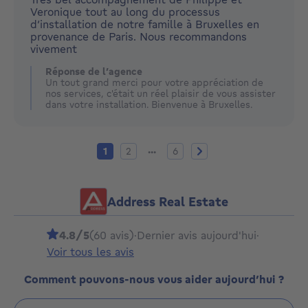
Veronique tout au long du processus
d’installation de notre famille à Bruxelles en
provenance de Paris. Nous recommandons
vivement
Réponse de l’agence
Un tout grand merci pour votre appréciation de
nos services, c'était un réel plaisir de vous assister
dans votre installation. Bienvenue à Bruxelles.
Page actuelle
Page 2
Page 6
Page suivante
...
1
2
6
Address Real Estate
4.8/5
(60 avis)
·
Dernier avis aujourd'hui
·
Voir tous les avis
Comment pouvons-nous vous aider aujourd’hui ?