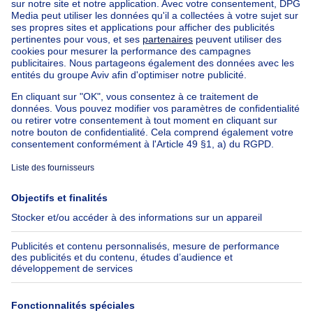
Appartements à louer pas cher
Nos biens à louer avec chambres
Appartement à vendre avec 3 chambres
Maison à vendre avec 3 chambres
Appartement à louer avec 3 chambres
Maison à louer avec 3 chambres
Appartement à louer avec 3 chambres Bruxelles-ville
À propos
Outils
Immoweb
Estimer mon bien
Presse
Crédit hypothécaire avec
Belfius
Emplois
Assurances
Groupe Axel Springer
Check-list déménagement
SeLoger.com
Immowelt.de