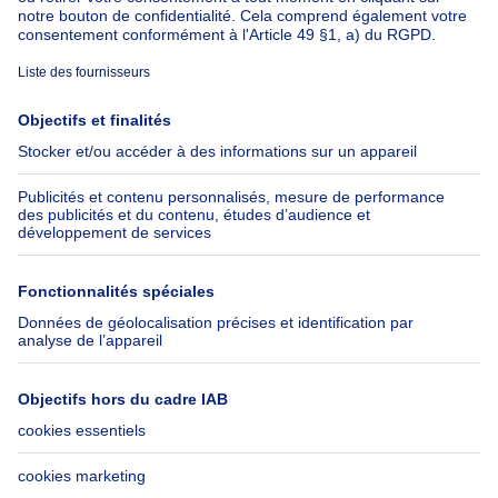
À propos
Outils
Immoweb
Estimer mon bien
Presse
Crédit hypothécaire avec
Belfius
Emplois
Assurances
Groupe Axel Springer
Check-list déménagement
SeLoger.com
Immowelt.de
Aide
Suivez-nous
FAQ
Immoweb Blog
Fraude
Facebook
Accessibilité
X
Contactez-nous
LinkedIn