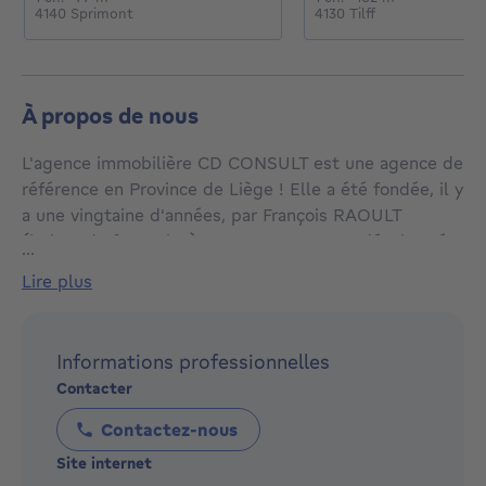
4140 Sprimont
4130 Tilff
À propos de nous
L'agence immobilière CD CONSULT est une agence de
référence en Province de Liège ! Elle a été fondée, il y
a une vingtaine d'années, par François RAOULT
(juriste de formation) et s'est sans cesse développée
...
pour vous offrir un large portefeuille de biens
lire plus
immobiliers de qualité !
CD CONSULT a pour but essentiel de vous servir avec
Informations professionnelles
efficacité* rapidité mais surtout en toute sécurité
Contacter
juridique. Chez CD CONSULT, vous trouverez non
seulement des agents immobiliers diplômés et
Contactez-nous
dynamiques, un secrétariat multilingue mais
Site internet
également un juriste à votre service.