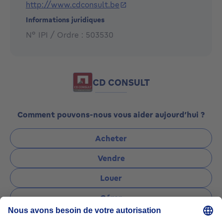
http://www.cdconsult.be
Alors n'attendez plus, consultez-nous !
Informations juridiques
N° IPI / Ordre : 503530
*Nous sommes disponibles en soirée, le samedi ainsi
que le dimanche, sur rendez-vous.
CD CONSULT
Comment pouvons-nous vous aider aujourd’hui ?
Acheter
Vendre
Louer
Gérer
Poser une question