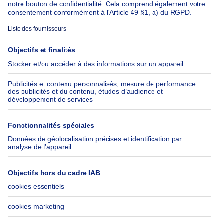
À propos
Outils
Immoweb
Estimer mon bien
Presse
Crédit hypothécaire avec
Belfius
Emplois
Assurances
Groupe Axel Springer
Check-list déménagement
SeLoger.com
Immowelt.de
Aide
Suivez-nous
FAQ
Immoweb Blog
Fraude
Facebook
Accessibilité
X
Contactez-nous
LinkedIn