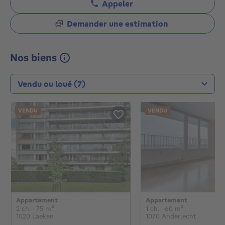
Appeler
Demander une estimation
Nos biens
Type de transaction
VENDU
VENDU
Appartement
Appartement
€
€
2 chambres
mètres carrés
1 chambre
mètres carré
2 ch.
· 75
m²
1 ch.
· 60
m²
1020 Laeken
1070 Anderlecht