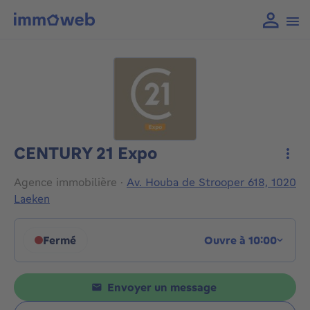
CENTURY 21 Expo
Plus
Agence immobilière
·
Av. Houba de Strooper 618, 1020
Laeken
Fermé
Ouvre à 10:00
Cliquez pour afficher les horaires
Envoyer un message