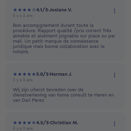
4.1/5
·
Josiane V.
Il y a 3 ans
Plus d'
Bon accompgnement durant toute la
procédure. Rapport qualité /prix correct Très
aimable et aisément joignable sur place ou par
mail. Un petit manque de connaissance
juridique mais bonne collaboration avec le
notaire.
5.0/5
·
Herman J.
Il y a 3 ans
Plus d'
Wij zijn uiterst tevreden over de
dienstverlening van home consult te Haren en
van Dari Perez
4.5/5
·
Christian M.
Il y a 3 ans