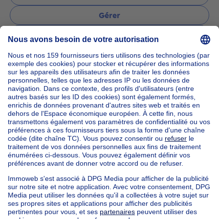
Gérer
Poser une question
Accueil
Agences immobilières
Agences immobilières à Haren
CENTURY 21 Home Consult
Nos maisons hors de la Belgique
Maison à vendre France
Maison à vendre Espagne
Maison à vendre Italie
Maison à vendre Luxembourg
Maison à vendre Pays-bas
Nos biens pas chèrs
Maison à vendre pas cher
Appartements à louer pas cher
Nos biens à louer avec chambres
Appartement à vendre avec 3 chambres