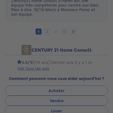
Century21 home consult à Haren est une
équipe très compétente pour vendre son bien.
Rien à dire. 10/10.Merci à Monsieur Perez et
son équipe.
Page actuelle
Page 2
Page 12
Page suivante
...
1
2
12
CENTURY 21 Home Consult
4.5/5
(114 avis)
·
Dernier avis il y a 1 an
·
Voir tous les avis
Comment pouvons-nous vous aider aujourd’hui ?
Acheter
Vendre
Louer