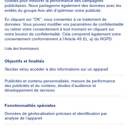
Maison à vendre avec 3 chambres
Appartement à louer avec 3 chambres
Maison à louer avec 3 chambres
Appartement à louer avec 3 chambres Bruxelles-ville
À propos
Outils
Immoweb
Estimer mon bien
Presse
Crédit hypothécaire avec
Belfius
Emplois
Assurances
Groupe Axel Springer
Check-list déménagement
SeLoger.com
Immowelt.de
Aide
Suivez-nous
FAQ
Immoweb Blog