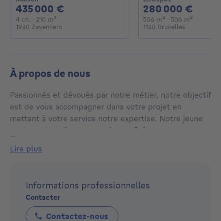
435000€
2800
435 000 €
280 000 €
4 chambres
mètres carrés
mètres carrés
mètres c
4 ch.
· 210
m²
506
m²
· 506
m²
1930 Zaventem
1130 Bruxelles
À propos de nous
Passionnés et dévoués par notre métier, notre objectif
est de vous accompagner dans votre projet en
mettant à votre service notre expertise. Notre jeune
et dynamique équipe sera à vos côtés pour vous
...
accompagner dans la vente, l’achat, la location et la
lire plus
gestion de votre bien immobilier. Rendez nous visite!
A bientôt !
Informations professionnelles
Contacter
L'équipe Century 21 Home Consult
Contactez-nous