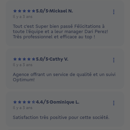
5.0/5
·
Mickael N.
Il y a 3 ans
Plus d'
Tout c'est Super bien passé Félicitations à
toute l'équipe et a leur manager Dari Perez!
Très professionnel et efficace au top !
5.0/5
·
Cathy V.
Il y a 3 ans
Plus d'
Agence offrant un service de qualité et un suivi
Optimum!
4.4/5
·
Dominique L.
Il y a 3 ans
Plus d'
Satisfaction très positive pour cette société.