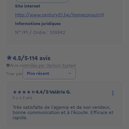
Site internet
http://www.century21.be/homeconsult
Informations juridiques
N° IPI / Ordre : 510942
4.5/5
·
114 avis
Avis contrôlés par Opinion System
Trier par
4.4/5
·
Valérie G.
Il y a 2 ans
Plus d'
Très satisfaite de l’agence et de son vendeur,
bonne communication et à l’écoute. Efficace et
rapide.