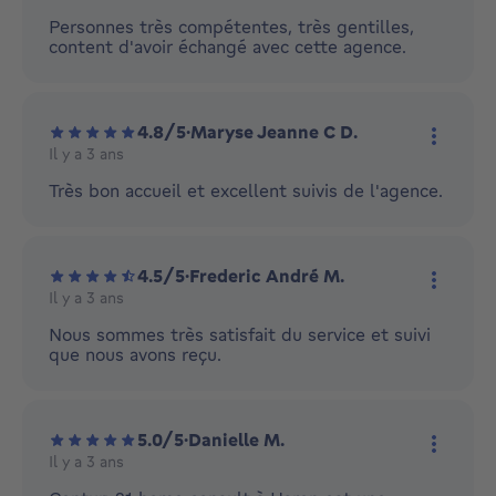
Plus d'
Personnes très compétentes, très gentilles,
content d'avoir échangé avec cette agence.
4.8/5
·
Maryse Jeanne C D.
Il y a 3 ans
Plus d'
Très bon accueil et excellent suivis de l'agence.
4.5/5
·
Frederic André M.
Il y a 3 ans
Plus d'
Nous sommes très satisfait du service et suivi
que nous avons reçu.
5.0/5
·
Danielle M.
Il y a 3 ans
Plus d'