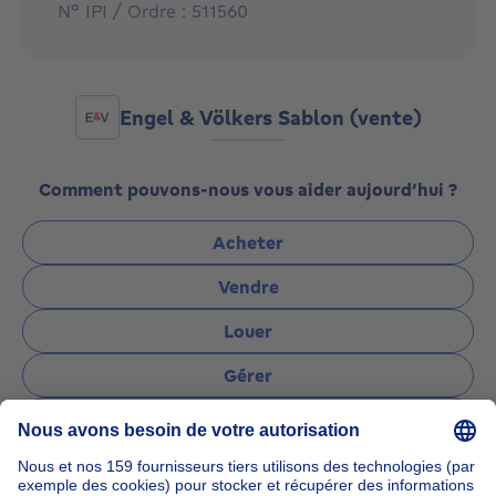
N° IPI / Ordre : 511560
Engel & Völkers Sablon (vente)
Comment pouvons-nous vous aider aujourd’hui ?
Acheter
Vendre
Louer
Gérer
Poser une question