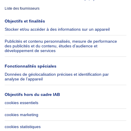
À propos
Outils
Immoweb
Estimer mon bien
Presse
Crédit hypothécaire avec
Belfius
Emplois
Assurances
Groupe Axel Springer
Check-list déménagement
SeLoger.com
Immowelt.de
Aide
Suivez-nous
FAQ
Immoweb Blog
Fraude
Facebook
Accessibilité
X
Contactez-nous
LinkedIn
Immoweb SA © 2026 - Tous droits réservés