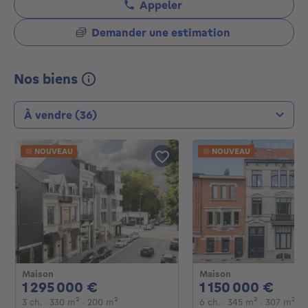
Appeler
Demander une estimation
Nos biens
Type de transaction
NOUVEAU
NOUVEAU
Maison
Maison
1295000€
1150
1 295 000 €
1 150 000 €
3 chambres
mètres carrés
mètres carrés
6 chambres
mètres car
mè
3 ch.
· 330
m²
· 200
m²
6 ch.
· 345
m²
· 307
m²