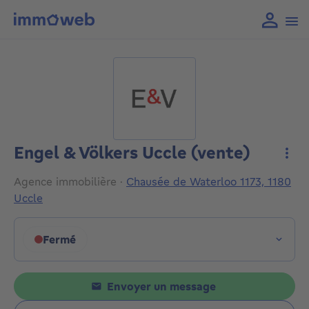
Engel & Völkers Uccle (vente)
Plus
Agence immobilière
·
Chausée de Waterloo 1173, 1180
Uccle
Fermé
Cliquez pour afficher les horaires
Envoyer un message