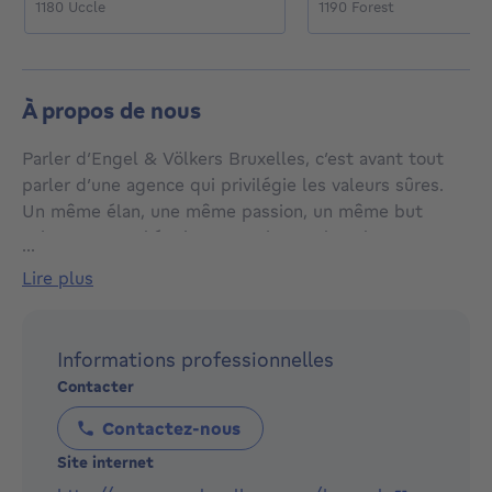
1180 Uccle
1190 Forest
À propos de nous
Parler d’Engel & Völkers Bruxelles, c’est avant tout
parler d’une agence qui privilégie les valeurs sûres.
Un même élan, une même passion, un même but
animent toute l’équipe. Nous bousculons le concept
...
de l’agence classique en un concept où le service et la
lire plus
confiance sont des axes fondamentaux sur lesquels
notre agence s’appuie.
Informations professionnelles
Notre conviction est basée sur l’analyse des désirs du
Contacter
client et nous les adaptons au marché du moment.
Contactez-nous
Site internet