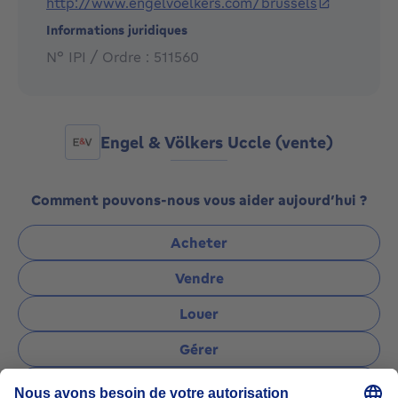
http://www.engelvoelkers.com/brussels
Informations juridiques
N° IPI / Ordre : 511560
Engel & Völkers Uccle (vente)
Comment pouvons-nous vous aider aujourd’hui ?
Acheter
Vendre
Louer
Gérer
Poser une question