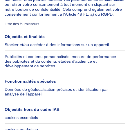
À propos
Outils
Immoweb
Estimer mon bien
Presse
Crédit hypothécaire avec
Belfius
Emplois
Assurances
Groupe Axel Springer
Check-list déménagement
SeLoger.com
Immowelt.de
Aide
Suivez-nous
FAQ
Immoweb Blog
Fraude
Facebook
Accessibilité
X
Contactez-nous
LinkedIn