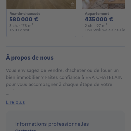
Rez-de-chaussée
Appartement
580000€
4350
580 000 €
435 000 €
3 chambres
mètres carrés
2 chambres
mètres carré
3 ch.
· 178
m²
2 ch.
· 97
m²
1190 Forest
1150 Woluwe-Saint-Pierre
À propos de nous
Vous envisagez de vendre, d'acheter ou de louer un
bien immobilier ? Faites confiance à ERA CHÂTELAIN
pour vous accompagner à chaque étape de votre
projet !
...
lire plus
Fort de près de 20 ans d'expérience, notre agence
immobilière est votre partenaire de confiance pour
Informations professionnelles
tous vos projets immobiliers, vous offrant une
Contacter