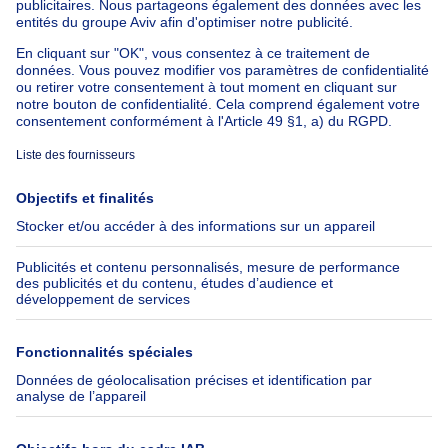
ERA@immochatelain.be
Appartement à louer avec 3 chambres
Maison à louer avec 3 chambres
Appartement à louer avec 3 chambres Bruxelles-ville
À propos
Outils
Immoweb
Estimer mon bien
Presse
Crédit hypothécaire avec
Belfius
Emplois
Assurances
Groupe Axel Springer
Check-list déménagement
SeLoger.com
Immowelt.de
Aide
Suivez-nous
FAQ
Immoweb Blog
Fraude
Facebook