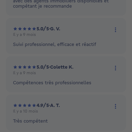
avec des agents immobiliers disponibles et
compétant je recommande
5.0/5
·
G. V.
Il y a 9 mois
Plus d'
Suivi professionnel, efficace et réactif
5.0/5
·
Colette K.
Il y a 9 mois
Plus d'
Compétences très professionnelles
4.9/5
·
A. T.
Il y a 10 mois
Plus d'
Très compétent