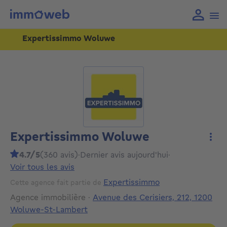
Expertissimmo Woluwe
Expertissimmo Woluwe
Plus
4.7/5
(360 avis)
·
Dernier avis aujourd'hui
·
Voir tous les avis
Expertissimmo
Cette agence fait partie de
Agence immobilière
·
Avenue des Cerisiers, 212, 1200
Woluwe-St-Lambert