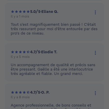
5.0/5
·
Eliane Q.
Il y a 1 mois
Plus d'
Tout s'est magnifiquement bien passé ! C'était
très rassurant pour moi d'être entourée par des
pro's de ce niveau.
4.7/5
·
Elodie T.
Il y a 5 mois
Plus d'
Un accompagnement de qualité et précis sans
être pressant. Gaëlle a été une interlocutrice
très agréable et fiable. Un grand merci.
4.7/5
·
O. P.
Il y a 8 mois
Plus d'
Agence professionnelle, de bons conseils et