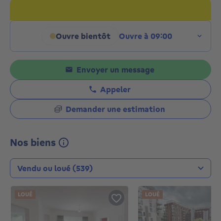
Ouvre bientôt
Ouvre à 09:00
Cliquez pour afficher les hora
Envoyer un message
Appeler
Demander une estimation
Nos biens
Type de transaction
LOUÉ
LOUÉ