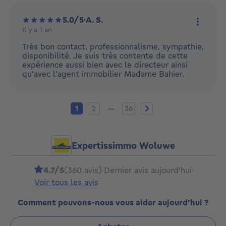
5.0/5
·
A. S.
Il y a 1 an
Plus d'
Très bon contact, professionnalisme, sympathie,
disponibilité. Je suis très contente de cette
expérience aussi bien avec le directeur ainsi
qu'avec l'agent immobilier Madame Bahier.
Page actuelle
Page 2
Page 36
Page suivante
...
1
2
36
Expertissimmo Woluwe
4.7/5
(360 avis)
·
Dernier avis aujourd'hui
·
Voir tous les avis
Comment pouvons-nous vous aider aujourd’hui ?