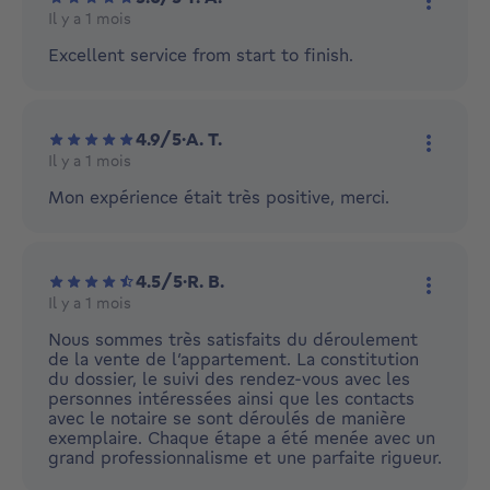
Il y a 1 mois
Plus d'
Excellent service from start to finish.
4.9/5
·
A. T.
Il y a 1 mois
Plus d'
Mon expérience était très positive, merci.
4.5/5
·
R. B.
Il y a 1 mois
Plus d'
Nous sommes très satisfaits du déroulement
de la vente de l’appartement. La constitution
du dossier, le suivi des rendez-vous avec les
personnes intéressées ainsi que les contacts
avec le notaire se sont déroulés de manière
exemplaire. Chaque étape a été menée avec un
grand professionnalisme et une parfaite rigueur.