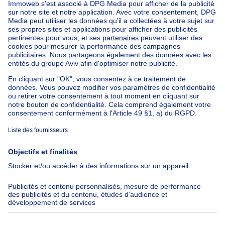
Nos biens pas chèrs
Maison à vendre pas cher
Appartements à louer pas cher
Nos biens à louer avec chambres
Appartement à vendre avec 3 chambres
Maison à vendre avec 3 chambres
Appartement à louer avec 3 chambres
Maison à louer avec 3 chambres
Appartement à louer avec 3 chambres Bruxelles-ville
À propos
Outils
Immoweb
Estimer mon bien
Presse
Crédit hypothécaire avec
Belfius
Emplois
Assurances
Groupe Axel Springer
Check-list déménagement
SeLoger.com
Immowelt.de