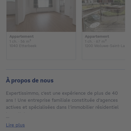
Appartement
Appartement
1 chambre
mètres carrés
1 chambre
mètres carrés
1 ch.
· 56
m²
1 ch.
· 67
m²
1040 Etterbeek
1200 Woluwe-Saint-Lamb
À propos de nous
Expertissimmo, c'est une expérience de plus de 40
ans ! Une entreprise familiale constituée d’agences
actives et spécialisées dans l’immobilier résidentiel
bruxellois.
...
lire plus
La vente, la location, la gestion n’ont aucun secret