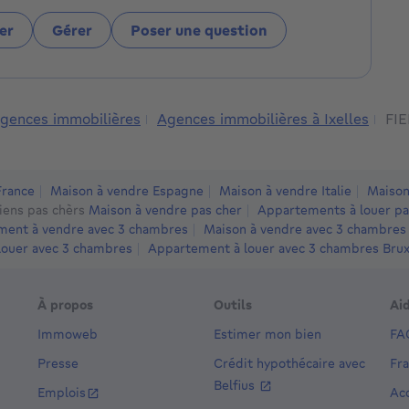
er
Gérer
Poser une question
gences immobilières
Agences immobilières à Ixelles
FI
France
Maison à vendre Espagne
Maison à vendre Italie
Maison
iens pas chèrs
Maison à vendre pas cher
Appartements à louer pa
ent à vendre avec 3 chambres
Maison à vendre avec 3 chambres
louer avec 3 chambres
Appartement à louer avec 3 chambres Bruxe
À propos
Outils
Ai
Immoweb
Estimer mon bien
FA
Presse
Crédit hypothécaire avec
Fr
Belfius
Emplois
Acc