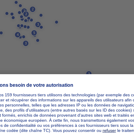
2
7
2
3
5
4
3
3
ipp_actio
ipp_actio