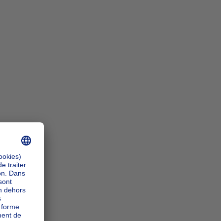
n_zoomIn
n_zoomOut