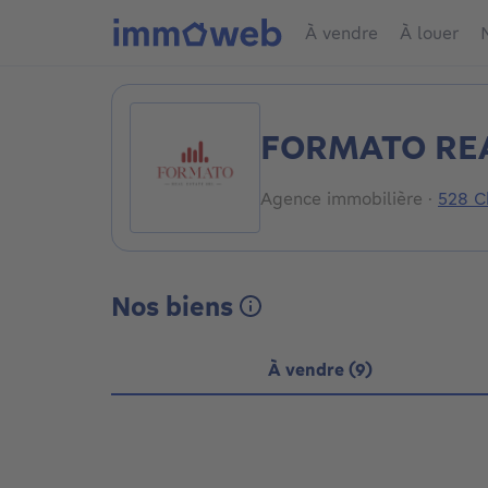
À vendre
À louer
FORMATO REA
Agence immobilière
·
528 C
Nos biens
À vendre (9)