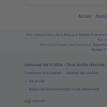
Professionnalisme : Une équipe qualifiée, dyn
Transparence : Des rapports réguliers et détai
Réactivité : Un service rapide et efficace pou
Accueil
Agenc
Découvrez nos dernières offres immobilières e
site.
Nos maisons hors de la Belgique
Maison à vendre 
Contactez-nous dès aujourd'hui pour une évalu
Nos b
projet immobilier. Nous sommes là pour faire 
Nos biens à louer avec chambres
Appartem
Maison à 
Immoweb SA © 2026 - Tous droits réservés
Conditions d'utilisation
Gestion des cookies
Vie privée
Règles de fonctionnement et de classement
3044 -