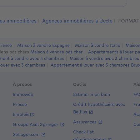
amique et à l'écoute.
llés sur la gestion de vos biens.
r répondre à tous vos besoins.
es immobilières
Agences immobilières à Uccle
FORMATO
t nos conseils sur le marché directement sur notre
France
Maison à vendre Espagne
Maison à vendre Italie
Maison
ation gratuite de votre bien ou pour discuter de votre
iens pas chèrs
Maison à vendre pas cher
Appartements à louer pa
de votre expérience immobilière un succès.
ent à vendre avec 3 chambres
Maison à vendre avec 3 chambres
louer avec 3 chambres
Appartement à louer avec 3 chambres Bruxe
À propos
Outils
Ai
Immoweb
Estimer mon bien
FA
Presse
Crédit hypothécaire avec
Fr
Belfius
Emplois
Acc
Assurances
Groupe Axel Springer
Co
Check-list
SeLoger.com
déménagement