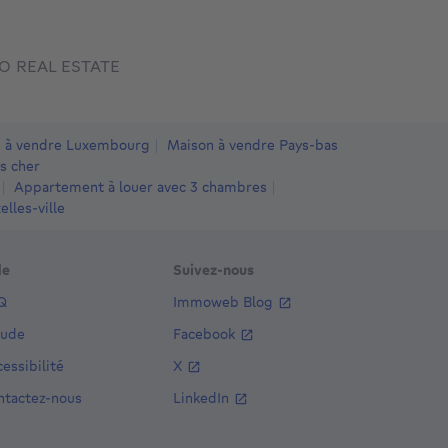
 REAL ESTATE
 à vendre Luxembourg
Maison à vendre Pays-bas
s cher
Appartement à louer avec 3 chambres
lles-ville
de
Suivez-nous
Q
Immoweb Blog
aude
Facebook
essibilité
X
ntactez-nous
LinkedIn