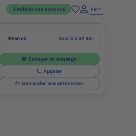
Publier une annonce
FR
Fermé
Ouvre à 09:30
tions
Cliquez pour afficher les horaires
Envoyer un message
Appeler
Demander une estimation