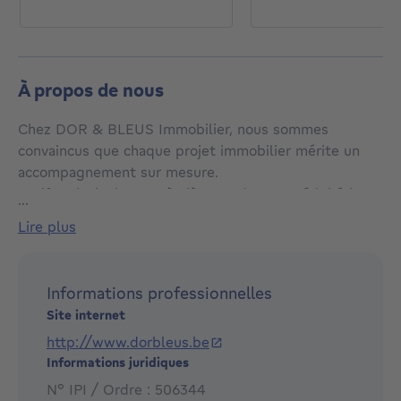
À propos de nous
Chez DOR & BLEUS Immobilier, nous sommes
convaincus que chaque projet immobilier mérite un
accompagnement sur mesure.
Actifs principalement à Liège et dans sa périphérie,
...
mais également en Ardenne et en Hesbaye, nous
lire plus
accompagnons vendeurs, acquéreurs, bailleurs et
investisseurs avec un objectif simple : offrir un service
professionnel, transparent et efficace.
Informations professionnelles
Fondée par Loïc DOR et Christophe BLEUS, forts de
Site internet
plus de vingt années d'expérience chacun, notre
http://www.dorbleus.be
agence s'appuie sur une équipe expérimentée
Informations juridiques
partageant les mêmes exigences de rigueur, de
disponibilité et de professionnalisme.
N° IPI / Ordre : 506344