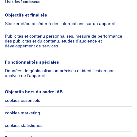
Immoweb
Estimer mon bien
Presse
Crédit hypothécaire avec
Belfius
Emplois
Assurances
Groupe Axel Springer
Check-list déménagement
SeLoger.com
Immowelt.de
Aide
Suivez-nous
FAQ
Immoweb Blog
Fraude
Facebook
Accessibilité
X
Contactez-nous
LinkedIn
Immoweb SA © 2026 - Tous droits réservés
Conditions d'utilisation
Gestion des cookies
Vie privée