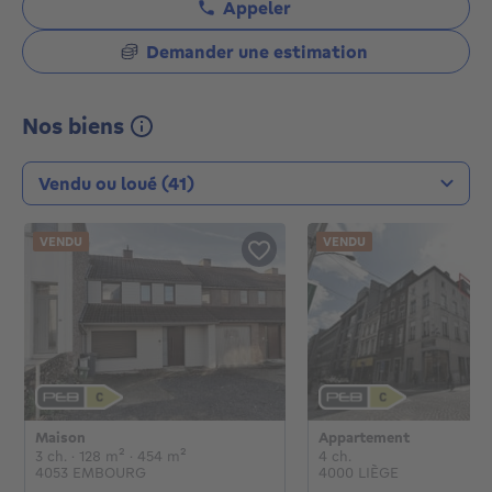
Appeler
Demander une estimation
Nos biens
Type de transaction
VENDU
VENDU
Maison
Appartement
€
€
3 chambres
mètres carrés
mètres carrés
4 chambres
3 ch.
· 128
m²
· 454
m²
4 ch.
4053 EMBOURG
4000 LIÈGE