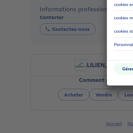
Informations professionnelles
Contacter
Contactez-nous
LILIEN, WELING 
Comment pouvons-nou
Acheter
Vendre
Lou
Accueil
No