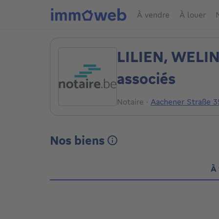
À vendre
À louer
LILIEN, WELIN
associés
Notaire
·
Aachener Straße 
Nos biens
À 