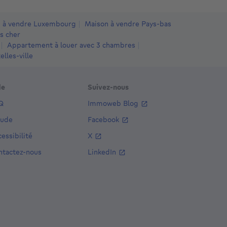
 à vendre Luxembourg
Maison à vendre Pays-bas
s cher
Appartement à louer avec 3 chambres
lles-ville
de
Suivez-nous
Q
Immoweb Blog
aude
Facebook
essibilité
X
ntactez-nous
LinkedIn