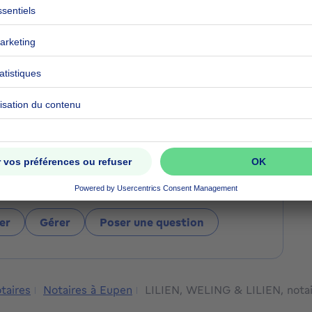
& LILIEN, notaires associés
s vous aider aujourd’hui ?
er
Gérer
Poser une question
taires
Notaires à Eupen
LILIEN, WELING & LILIEN, notai