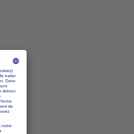
n_zoomIn
n_zoomOut