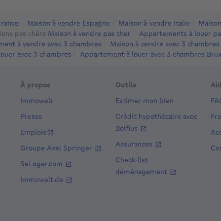
France
Maison à vendre Espagne
Maison à vendre Italie
Maison
iens pas chèrs
Maison à vendre pas cher
Appartements à louer pa
ent à vendre avec 3 chambres
Maison à vendre avec 3 chambres
louer avec 3 chambres
Appartement à louer avec 3 chambres Bruxe
À propos
Outils
Ai
Immoweb
Estimer mon bien
FA
Presse
Crédit hypothécaire avec
Fr
Belfius
Emplois
Acc
Assurances
Groupe Axel Springer
Co
Check-list
SeLoger.com
déménagement
Immowelt.de
8e