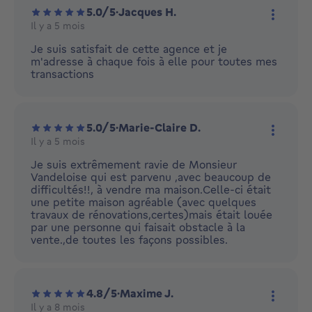
5.0/5
·
Jacques H.
Il y a 5 mois
Plus d'
Je suis satisfait de cette agence et je
m'adresse à chaque fois à elle pour toutes mes
transactions
5.0/5
·
Marie-Claire D.
Il y a 5 mois
Plus d'
Je suis extrêmement ravie de Monsieur
Vandeloise qui est parvenu ,avec beaucoup de
difficultés!!, à vendre ma maison.Celle-ci était
une petite maison agréable (avec quelques
travaux de rénovations,certes)mais était louée
par une personne qui faisait obstacle à la
vente.,de toutes les façons possibles.
4.8/5
·
Maxime J.
Il y a 8 mois