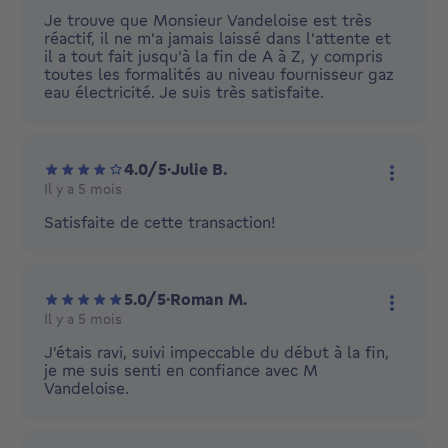
Je trouve que Monsieur Vandeloise est très
réactif, il ne m'a jamais laissé dans l'attente et
il a tout fait jusqu'à la fin de A à Z, y compris
toutes les formalités au niveau fournisseur gaz
eau électricité. Je suis très satisfaite.
4.0/5
·
Julie B.
Il y a 5 mois
Plus d'
Satisfaite de cette transaction!
5.0/5
·
Roman M.
Il y a 5 mois
Plus d'
J'étais ravi, suivi impeccable du début à la fin,
je me suis senti en confiance avec M
Vandeloise.