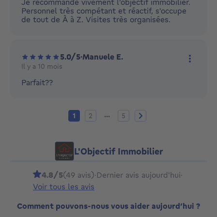
Je recommande vivement l'objectif immobilier.
Personnel très compétant et réactif, s'occupe
de tout de À à Z. Visites très organisées.
5.0/5
·
Manuele E.
Il y a 10 mois
Plus d'
Parfait??
Page actuelle
Page 2
Page 5
Page suivante
...
1
2
5
L'Objectif Immobilier
4.8/5
(49 avis)
·
Dernier avis aujourd'hui
·
Voir tous les avis
Comment pouvons-nous vous aider aujourd’hui ?