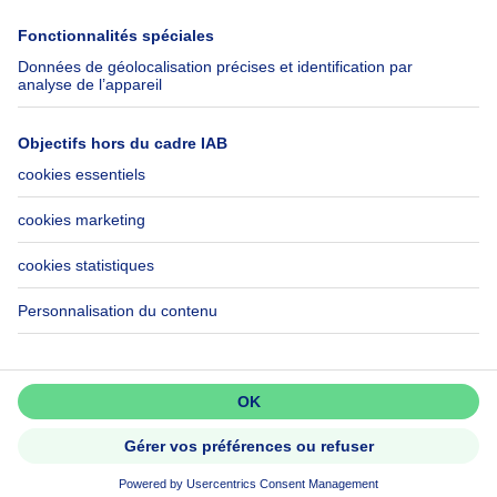
Immowelt.de
Aide
Suivez-nous
FAQ
Immoweb Blog
Fraude
Facebook
Accessibilité
X
Contactez-nous
LinkedIn
Immoweb SA © 2026 - Tous droits réservés
Conditions d'utilisation
Gestion des cookies
Vie privée
Règles de fonctionnement et de classement
3044 -
d2b95f88ad4c2e3527743d6bd81664b3a2df8b8e -