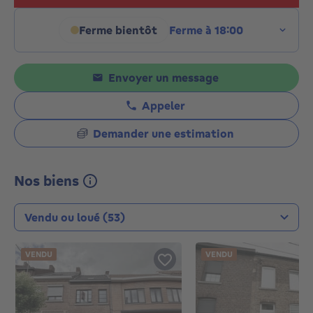
Ferme bientôt
Ferme à 18:00
Cliquez pour afficher les hora
Envoyer un message
Appeler
Demander une estimation
Nos biens
Type de transaction
VENDU
VENDU