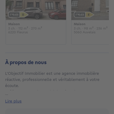
Maison
Maison
€
€
3 chambres
mètres carrés
mètres carrés
3 chambres
mètres carr
mètr
3 ch.
· 112
m²
· 270
m²
3 ch.
· 98
m²
· 236
m²
6220 Fleurus
5060 Auvelais
À propos de nous
L’Objectif Immobilier est une agence immobilière
réactive, professionnelle et véritablement à votre
écoute.
Créée par François Vandeloise, fort de 15 ans
...
d'expérience dans l’immobilier, l’agence est active
lire plus
dans
le grand Charleroi (+25 km). Nos services : vente,