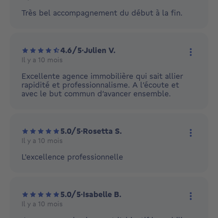
Plus d'
Très bel accompagnement du début à la fin.
4.6/5
·
Julien V.
Il y a 10 mois
Plus d'
Excellente agence immobilière qui sait allier
rapidité et professionnalisme. A l’écoute et
avec le but commun d’avancer ensemble.
5.0/5
·
Rosetta S.
Il y a 10 mois
Plus d'
L'excellence professionnelle
5.0/5
·
Isabelle B.
Il y a 10 mois
Plus d'