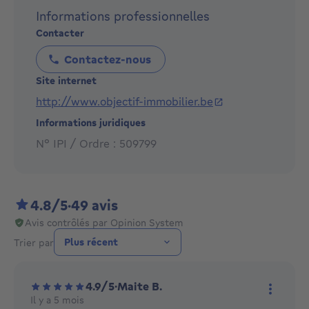
location et gestion locative.
Informations professionnelles
Vous avez une question ? Besoin d’un conseil ? Nous
Contacter
nous ferons un plaisir de vous aider.
Contactez-nous
L'Objectif Immobilier, et vos projets deviennent
Site internet
réalité !
http://www.objectif-immobilier.be
Informations juridiques
N° IPI / Ordre : 509799
4.8/5
·
49 avis
Avis contrôlés par Opinion System
Trier par
4.9/5
·
Maite B.
Il y a 5 mois
Plus d'