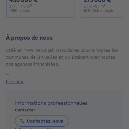
2 chambres
mètres carrés
2 chambres
mètres carré
2 ch.
· 115
m²
2 ch.
· 85
m²
1050 Ixelles
1030 Schaerbeek
À propos de nous
Créé en 1999, Macnash Associates couvre toutes les
communes de Bruxelles et du Brabant avec toutes
nos agences franchisées.
L’agence Immobilière Macnash SUD, située sur la
...
place Brugmann (Ixelles), présente depuis 2001 des
lire plus
biens immobiliers dans les communes d’ Ixelles,
Uccle, Watermael Boitsfort, Forest et Saint Gilles, à
proximité du quartier du Châtelain, de la place
Informations professionnelles
Brugmann, ainsi que des plus beaux quartiers de
Contacter
Bruxelles et des biens de prestiges.
Contactez-nous
Chers Propriétaires, connaissez-vous le prix actuel de