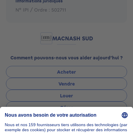
Informations juridiques
votre habitation ?
N° IPI / Ordre : 502711
Contactez notre expert de Macnash SUD, Mr Thibaut
CHOME 02/347.11.47 ou envoyer un email à
tc@macnash.com, pour une estimation gratuite de
votre bien immobilier.
MACNASH SUD
Comment pouvons-nous vous aider aujourd’hui ?
Acheter
Vendre
Louer
Gérer
Poser une question