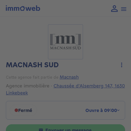
MACNASH SUD
Plus
Macnash
Cette agence fait partie de
Agence immobilière
·
Chaussée d'Alsemberg 147, 1630
Linkebeek
Fermé
Ouvre à 09:00
Cliquez pour afficher les horaires
Envoyer un message