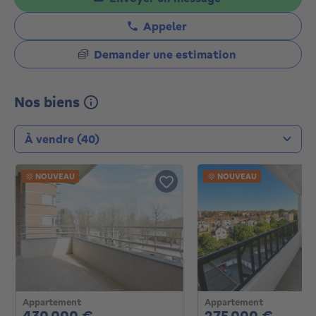
Appeler
Demander une estimation
Nos biens
Type de transaction
NOUVEAU
NOUVEAU
Appartement
Appartement
430000€
2750
430 000 €
275 000 €