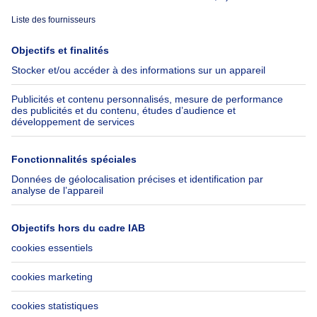
À propos
Outils
Immoweb
Estimer mon bien
Presse
Crédit hypothécaire avec
Belfius
Emplois
Assurances
Groupe Axel Springer
Check-list déménagement
SeLoger.com
Immowelt.de
Aide
Suivez-nous
FAQ
Immoweb Blog
Fraude
Facebook
Accessibilité
X
Contactez-nous
LinkedIn
Immoweb SA © 2026 - Tous droits réservés