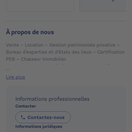
À propos de nous
Vente - Location - Gestion patrimoniale privative -
Bureau d'expertise et d'états des lieux - Certification
PEB - Chasseur Immobilier.
Notre devise : « Vous faciliter la vie en vous offrant un
...
service complet ». Notre entreprise et nos services
lire plus
sont basés sur le dialogue, ce qui nous permet de
comprendre vos besoins et d'y répondre au mieux.
N'hésitez pas à nous contacter sans engagement :
Informations professionnelles
02/640.78.17 - immo@poplimont.be
Contacter
Contactez-nous
Informations juridiques