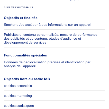
À propos
Outils
Immoweb
Estimer mon bien
Presse
Crédit hypothécaire avec
Belfius
Emplois
Assurances
Groupe Axel Springer
Check-list déménagement
SeLoger.com
Immowelt.de
Aide
Suivez-nous
FAQ
Immoweb Blog
Fraude
Facebook
Accessibilité
X
Contactez-nous
LinkedIn
Immoweb SA © 2026 - Tous droits réservés