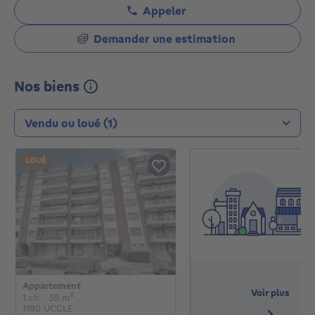
Appeler
Demander une estimation
Nos biens
Type de transaction
LOUÉ
Appartement
voir plus
1 chambre
mètres carrés
1 ch.
· 55
m²
1180 UCCLE