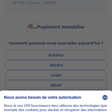
N° IPI / Ordre : 103775
Poplimont Immobilier
Comment pouvons-nous vous aider aujourd’hui ?
Acheter
Vendre
Louer
Gérer
Poser une question