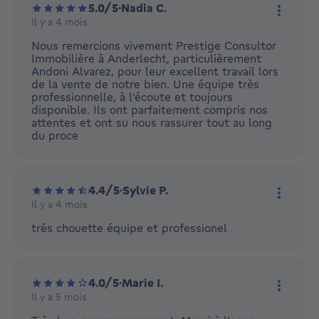
5.0/5
·
Nadia C.
Il y a 4 mois
Plus d'
Nous remercions vivement Prestige Consultor
Immobilière à Anderlecht, particulièrement
Andoni Alvarez, pour leur excellent travail lors
de la vente de notre bien. Une équipe très
professionnelle, à l’écoute et toujours
disponible. Ils ont parfaitement compris nos
attentes et ont su nous rassurer tout au long
du proce
4.4/5
·
Sylvie P.
Il y a 4 mois
Plus d'
trés chouette équipe et professionel
4.0/5
·
Marie I.
Il y a 5 mois
Plus d'