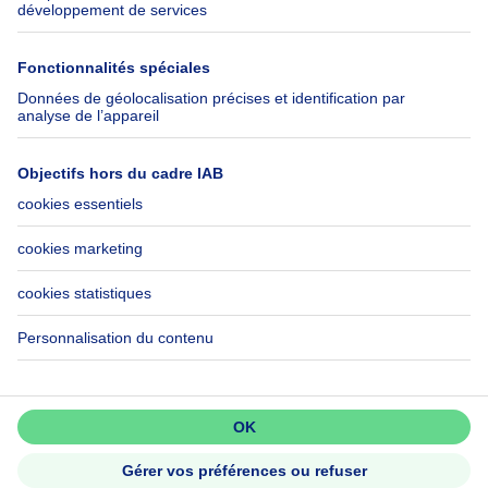
SeLoger.com
Immowelt.de
Aide
Suivez-nous
FAQ
Immoweb Blog
Fraude
Facebook
Accessibilité
X
Contactez-nous
LinkedIn
Immoweb SA © 2026 - Tous droits réservés
Conditions d'utilisation
Gestion des cookies
Vie privée
Règles de fonctionnement et de classement
3044 -
d2b95f88ad4c2e3527743d6bd81664b3a2df8b8e -