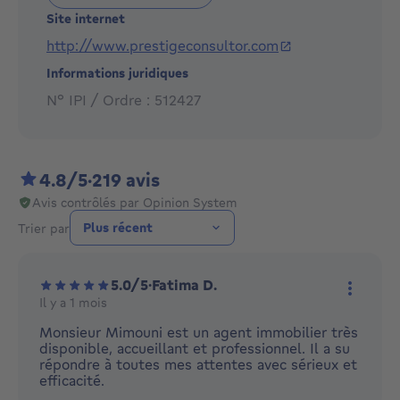
accompagnera afin que votre rêve devienne une
Site internet
réalité! Vous désirez VENDRE, ACHETER ou LOUER
http://www.prestigeconsultor.com
votre maison ou appartement à Bruxelles, en Flandre
ou en Wallonie? N'hésitez pas et prenez contact avec
Informations juridiques
notre agence à Anderlecht.
N° IPI / Ordre : 512427
4.8/5
·
219 avis
Avis contrôlés par Opinion System
Trier par
5.0/5
·
Fatima D.
Il y a 1 mois
Plus d'
Monsieur Mimouni est un agent immobilier très
disponible, accueillant et professionnel. Il a su
répondre à toutes mes attentes avec sérieux et
efficacité.