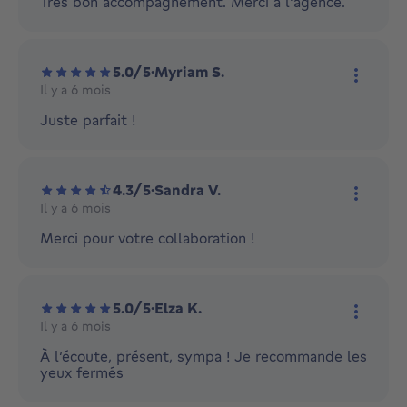
Très bon accompagnement. Merci à l'agence.
5.0/5
·
Myriam S.
Il y a 6 mois
Plus d'
Juste parfait !
4.3/5
·
Sandra V.
Il y a 6 mois
Plus d'
Merci pour votre collaboration !
5.0/5
·
Elza K.
Il y a 6 mois
Plus d'
À l’écoute, présent, sympa ! Je recommande les
yeux fermés