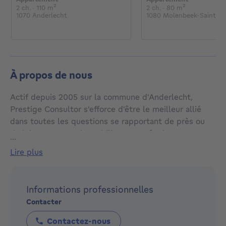
€
2 chambres
mètres carrés
2 chambres
mètres carré
2 ch.
· 110
m²
2 ch.
· 80
m²
1070 Anderlecht
1080 Molenbeek-Saint-Je
À propos de nous
Actif depuis 2005 sur la commune d'Anderlecht,
Prestige Consultor s'efforce d'être le meilleur allié
dans toutes les questions se rapportant de près ou
de loin au secteur immobilier. Notre équipe,
...
passionnée par son métier, dynamique et volontaire
lire plus
est à votre disposition pour toute question. Prestige
Consultor Immobilier à l'ambition de devenir le
meilleur conseiller dont vous pourriez avoir besoin
Informations professionnelles
lors de toute transaction immobilière que vous
Contacter
voudriez entreprendre.
C'est avec grand plaisir que Prestige Consultor vous
Contactez-nous