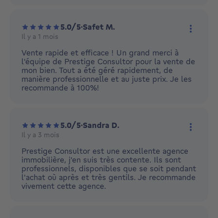
5.0/5
·
Safet M.
Il y a 1 mois
Plus d'
Vente rapide et efficace ! Un grand merci à
l'équipe de Prestige Consultor pour la vente de
mon bien. Tout a été géré rapidement, de
manière professionnelle et au juste prix. Je les
recommande à 100%!
5.0/5
·
Sandra D.
Il y a 3 mois
Plus d'
Prestige Consultor est une excellente agence
immobilière, j'en suis très contente. Ils sont
professionnels, disponibles que se soit pendant
l'achat où après et très gentils. Je recommande
vivement cette agence.