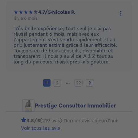
4.7/5
·
Nicolas P.
Il y a 6 mois
Plus d'
Très belle expérience, tout seul je n'ai pas
réussi pendant 6 mois, mais avec eux
l'appartement s'est vendu rapidement et au
prix justement estimé grâce à leur efficacité.
Toujours eu de bons conseils, disponible et
transparent. Il nous a suivi de A à Z tout au
long du parcours, mais après la signature.
Page actuelle
Page 2
Page 22
Page suivante
...
1
2
22
Prestige Consultor Immobilier
4.8/5
(219 avis)
·
Dernier avis aujourd'hui
·
Voir tous les avis