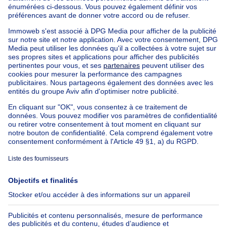
Maison à vendre Italie
Maison à vendre Luxembourg
Maison à vendre Pays-bas
Nos biens pas chèrs
Maison à vendre pas cher
Appartements à louer pas cher
Nos biens à louer avec chambres
Appartement à vendre avec 3 chambres
Maison à vendre avec 3 chambres
Appartement à louer avec 3 chambres
Maison à louer avec 3 chambres
Appartement à louer avec 3 chambres Bruxelles-ville
À propos
Outils
Immoweb
Estimer mon bien
Presse
Crédit hypothécaire avec
Belfius
Emplois
Assurances
Groupe Axel Springer
Check-list déménagement