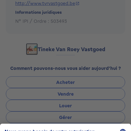
http://www.tvrvastgoed.be
diensten en manier van werken toelichten. Tot gauw!
Informations juridiques
N° IPI / Ordre : 503493
Tineke Van Roey Vastgoed
Comment pouvons-nous vous aider aujourd’hui ?
Acheter
Vendre
Louer
Gérer
Poser une question