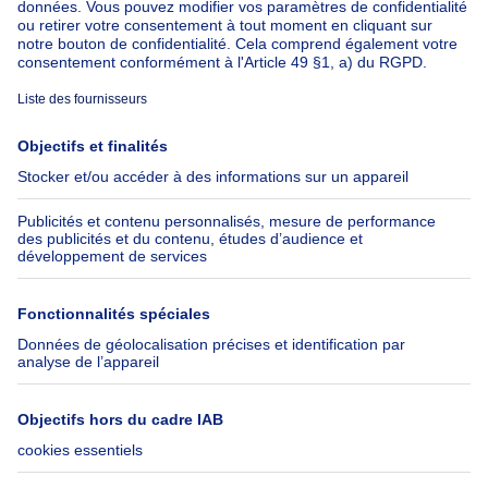
À propos
Outils
Immoweb
Estimer mon bien
Presse
Crédit hypothécaire avec
Belfius
Emplois
Assurances
Groupe Axel Springer
Check-list déménagement
SeLoger.com
Immowelt.de
Aide
Suivez-nous
FAQ
Immoweb Blog
Fraude
Facebook
Accessibilité
X
Contactez-nous
LinkedIn