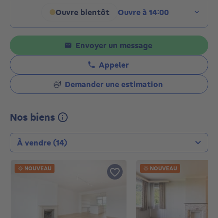
Ouvre bientôt
Ouvre à 14:00
Cliquez pour afficher les hora
Envoyer un message
Appeler
Demander une estimation
Nos biens
Type de transaction
NOUVEAU
NOUVEAU