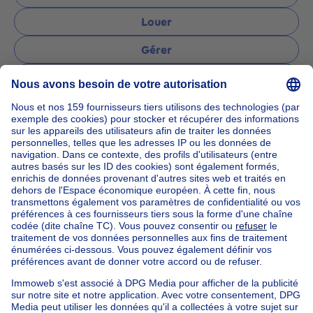
Louer
Gérer
Poser une question
Accueil
Agences immobilières
Agences immobilières à Bruxelles
TREVI Bruxelles - Sud Vente
Nos maisons hors de la Belgique
Maison à vendre France
Maison à vendre Espagne
Maison à vendre Italie
Maison à vendre Luxembourg
Maison à vendre Pays-bas
Nos biens pas chèrs
Maison à vendre pas cher
Appartements à louer pas cher
Nos biens à louer avec chambres