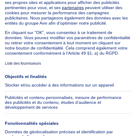
Appartement à vendre avec 3 chambres
Maison à vendre avec 3 chambres
Appartement à louer avec 3 chambres
Maison à louer avec 3 chambres
Appartement à louer avec 3 chambres Bruxelles-ville
À propos
Outils
Immoweb
Estimer mon bien
Presse
Crédit hypothécaire avec
Belfius
Emplois
Assurances
Groupe Axel Springer
Check-list déménagement
SeLoger.com
Immowelt.de
Aide
Suivez-nous