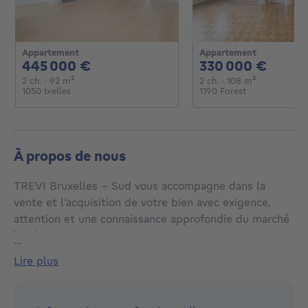
Appartement
Appartement
445000€
3300
445 000 €
330 000 €
2 chambres
mètres carrés
2 chambres
mètres carr
2 ch.
· 92
m²
2 ch.
· 108
m²
1050 Ixelles
1190 Forest
À propos de nous
TREVI Bruxelles - Sud vous accompagne dans la
vente et l’acquisition de votre bien avec exigence,
attention et une connaissance approfondie du marché
local.
...
lire plus
Chaque bien porte une histoire et une valeur qui lui
sont propres. Notre rôle est de les révéler, de
positionner votre bien avec justesse et de créer les