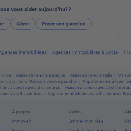
hes, négociation et signature, avec l'appui de
 sur www.saile-properties.com
s vous aider aujourd’hui ?
er
Gérer
Poser une question
Agences immobilières
Agences immobilières à Uccle
Tri
France
Maison à vendre Espagne
Maison à vendre Italie
Maison
iens pas chèrs
Maison à vendre pas cher
Appartements à louer pa
ent à vendre avec 3 chambres
Maison à vendre avec 3 chambres
louer avec 3 chambres
Appartement à louer avec 3 chambres Bruxe
À propos
Outils
Ai
Immoweb
Estimer mon bien
FA
Presse
Crédit hypothécaire avec
Fr