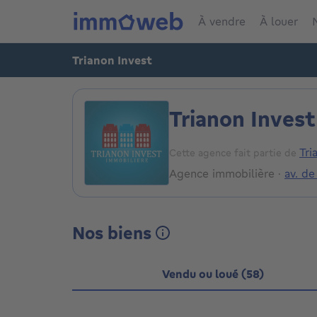
À vendre
À louer
Trianon Invest
Trianon Invest
Tri
Cette agence fait partie de
Agence immobilière
·
av. de
Nos biens
Vendu ou loué (58)