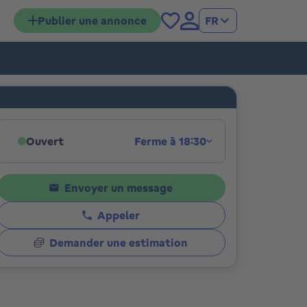
Publier une annonce
FR
tions
Ouvert
Ferme à 18:30
Cliquez pour afficher les horaires
Envoyer un message
Appeler
Demander une estimation