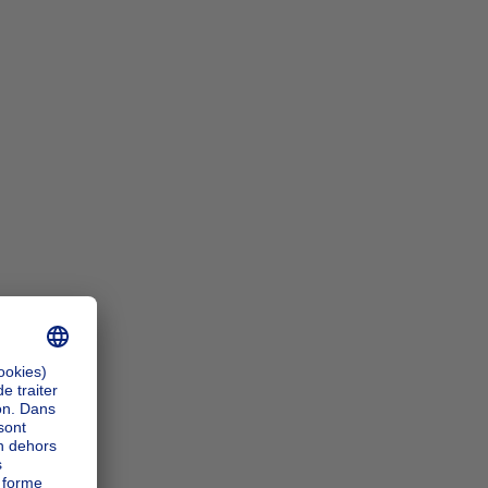
n_zoomIn
n_zoomOut