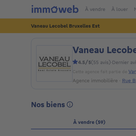
À vendre
À louer
Vaneau Lecobel Bruxelles Est
Vaneau Lecobe
4.5/5
(55 avis)
·
Dernier av
Va
Cette agence fait partie de
Agence immobilière
·
Rue B
Nos biens
À vendre (59)