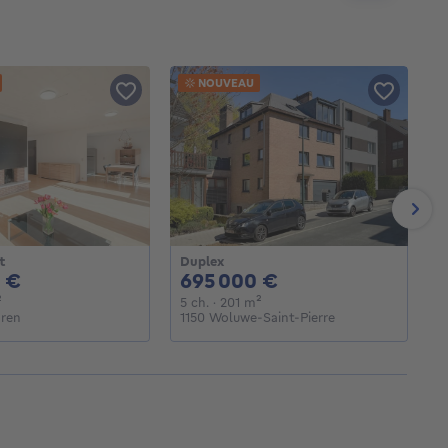
NOUVEAU
Next
t
Duplex
D
299000€
695000€
 €
695 000 €
bres
mètres carrés
5 chambres
mètres carrés
²
5 ch.
· 201
m²
5
ren
1150 Woluwe-Saint-Pierre
1