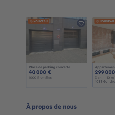
NOUVEAU
NOUVEAU
Place de parking couverte
Appartemen
40000€
40 000 €
299 000
3 cham
1000 Bruxelles
3 ch.
· 110
m
1083 Gansho
À propos de nous