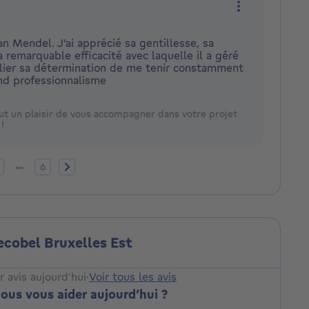
Plus d'action
n Mendel. J’ai apprécié sa gentillesse, sa
la remarquable efficacité avec laquelle il a géré
blier sa détermination de me tenir constamment
nd professionnalisme
fut un plaisir de vous accompagner dans votre projet
!
ctuelle
ge 2
Page 6
Page suivante
...
6
ecobel Bruxelles Est
r avis aujourd'hui
·
Voir tous les avis
s vous aider aujourd’hui ?