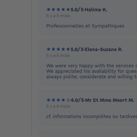
5.0/5
·
Halima K.
Il y a 5 mois
Professionnelles et Sympathiques
5.0/5
·
Elena-Suzana R.
Il y a 5 mois
We were very happy with the services o
We appreciated his availability for ques
always polite, considerate and willing t
4.0/5
·
Mr Et Mme Meert M.
Il y a 6 mois
cf. informations incomplètes ou tardive