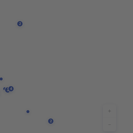
2
4
2
ipp_actio
2
ipp_actio