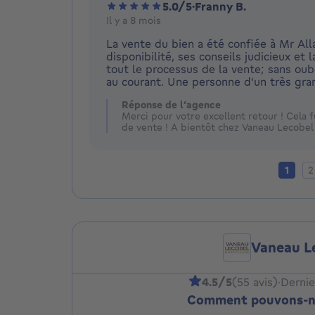
5.0/5
·
Franny B.
Il y a 8 mois
La vente du bien a été confiée à Mr Alla
disponibilité, ses conseils judicieux et 
tout le processus de la vente; sans ou
au courant. Une personne d'un très gra
Réponse de l’agence
Merci pour votre excellent retour ! Cela 
de vente ! A bientôt chez Vaneau Lecobel 
Page a
Pa
1
2
Vaneau L
4.5/5
(55 avis)
·
Dernie
Comment pouvons-nou