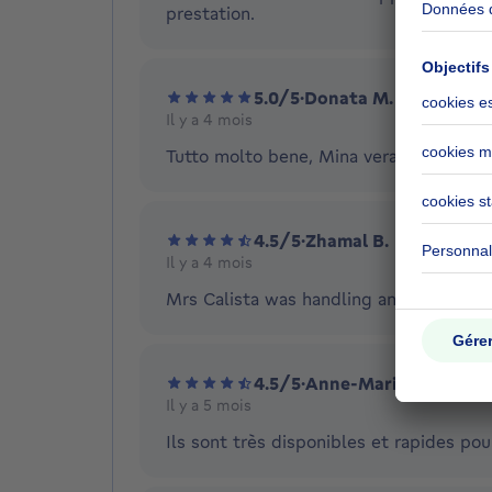
prestation.
5.0/5
·
Donata M.
Il y a 4 mois
Tutto molto bene, Mina veramente dispo
4.5/5
·
Zhamal B.
Il y a 4 mois
Mrs Calista was handling and assisting 
4.5/5
·
Anne-Marie M.
Il y a 5 mois
Ils sont très disponibles et rapides pou