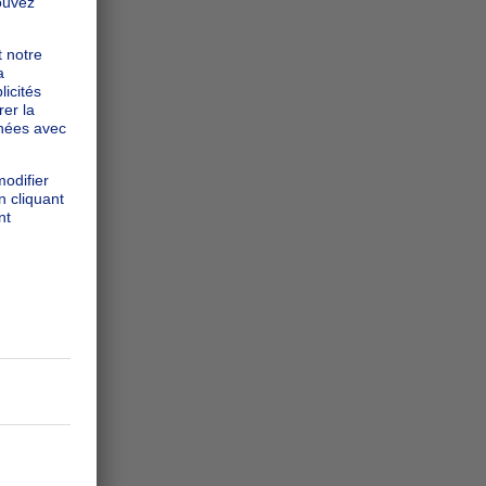
s
s
s