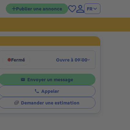
Publier une annonce
FR
tions
Fermé
Ouvre à 09:00
Cliquez pour afficher les horaires
Envoyer un message
Appeler
Demander une estimation