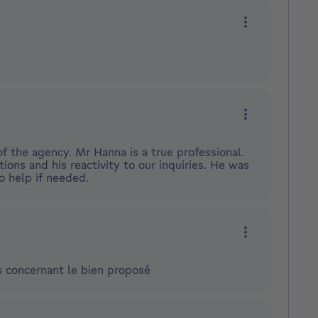
Plus d'action
Plus d'action
f the agency. Mr Hanna is a true professional.
tions and his reactivity to our inquiries. He was
o help if needed.
Plus d'action
s concernant le bien proposé