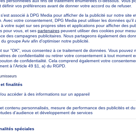
Plus récent
Trier par
Plus d'action
réable et professionnelle. Bonne réactivité au
de l'état des lieux, un peu moins de fluidité au
sion : une agence professionnelle et réactive.
Plus d'action
essionalism of the agent and thank him a lot!
Plus d'action
ccueil en agence au début jusqu'à la fin de la