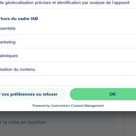
Plus d'action
nibile e professionale
Plus d'action
us during the all period in professional way
Plus d'action
r la mise en location.