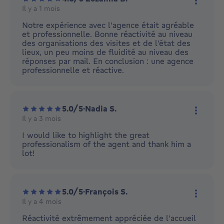
Il y a 1 mois
Plus d'
Notre expérience avec l'agence était agréable
et professionnelle. Bonne réactivité au niveau
des organisations des visites et de l'état des
lieux, un peu moins de fluidité au niveau des
réponses par mail. En conclusion : une agence
professionnelle et réactive.
5.0/5
·
Nadia S.
Il y a 3 mois
Plus d'
I would like to highlight the great
professionalism of the agent and thank him a
lot!
5.0/5
·
François S.
Il y a 4 mois
Plus d'
Réactivité extrêmement appréciée de l'accueil