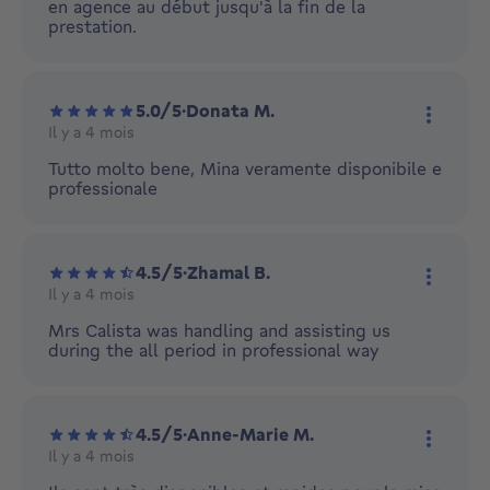
en agence au début jusqu'à la fin de la
prestation.
5.0/5
·
Donata M.
Il y a 4 mois
Plus d'
Tutto molto bene, Mina veramente disponibile e
professionale
4.5/5
·
Zhamal B.
Il y a 4 mois
Plus d'
Mrs Calista was handling and assisting us
during the all period in professional way
4.5/5
·
Anne-Marie M.
Il y a 4 mois
Plus d'