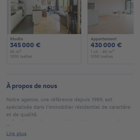
Studio
Appartement
345000€
4300
345 000 €
430 000 €
mètres carrés
1 chambre
mètres carré
55
m²
1 ch.
· 80
m²
1050 Ixelles
1050 Ixelles
À propos de nous
Notre agence, une référence depuis 1989, est
spécialisée dans l'immobilier résidentiel de caractère
et de qualité.
Grâce à notre équipe expérimentée et passionnée,
...
nous assurons un service multilingue et professionnel
lire plus
dans la vente, la location, l'évaluation et la gestion