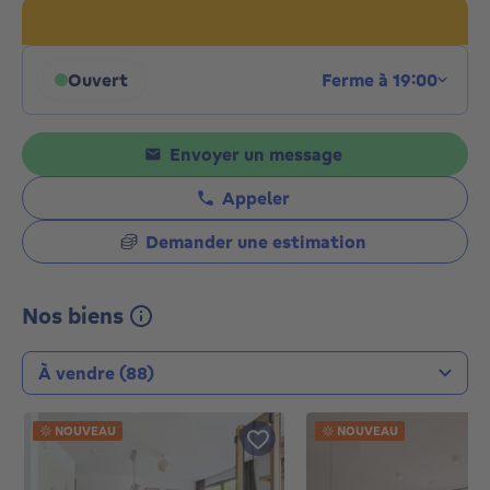
Ouvert
Ferme à 19:00
Cliquez pour afficher les horaires
Envoyer un message
Appeler
Demander une estimation
Nos biens
Type de transaction
NOUVEAU
NOUVEAU