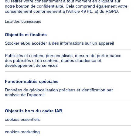
À propos
Outils
Immoweb
Estimer mon bien
Presse
Crédit hypothécaire avec
Belfius
Emplois
Assurances
Groupe Axel Springer
Check-list déménagement
SeLoger.com
Immowelt.de
Aide
Suivez-nous
FAQ
Immoweb Blog
Fraude
Facebook
Accessibilité
X
Contactez-nous
LinkedIn