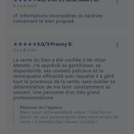
Il y a 6 mois
Plus d'
cf. informations incomplètes ou tardives
concernant le bien proposé
5.0/5
·
Franny B.
Il y a 8 mois
Plus d'
La vente du bien a été confiée à Mr Allan
Mendel. J’ai apprécié sa gentillesse, sa
disponibilité, ses conseils judicieux et la
remarquable efficacité avec laquelle il a géré
tout le processus de la vente; sans oublier sa
détermination de me tenir constamment au
courant. Une personne d'un très grand
professionnalisme
Réponse de l’agence
Merci pour votre excellent retour ! Cela fut un
plaisir de vous accompagner dans votre projet de
vente ! A bientôt chez Vaneau Lecobel !