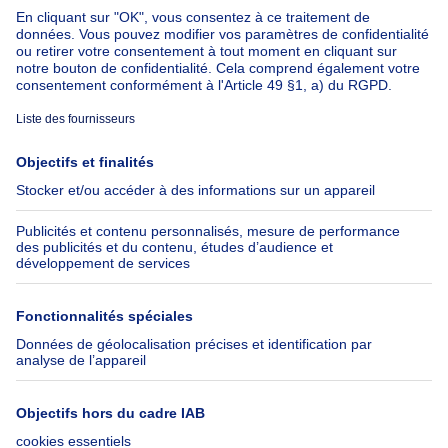
Appartement à louer avec 3 chambres Bruxelles-ville
À propos
Outils
Immoweb
Estimer mon bien
Presse
Crédit hypothécaire avec
Belfius
Emplois
Assurances
Groupe Axel Springer
Check-list déménagement
SeLoger.com
Immowelt.de
Aide
Suivez-nous
FAQ
Immoweb Blog
Fraude
Facebook
Accessibilité
X