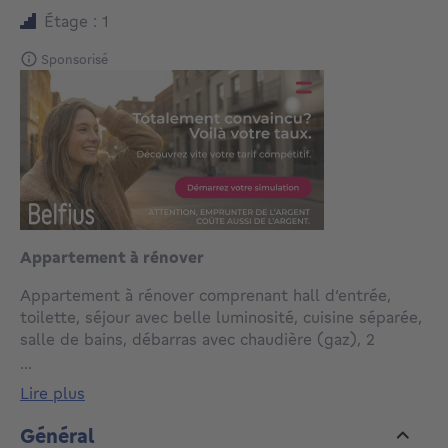
Étage : 1
Sponsorisé
Appartement à rénover
Appartement à rénover comprenant hall d’entrée,
toilette, séjour avec belle luminosité, cuisine séparée,
salle de bains, débarras avec chaudière (gaz), 2
chambres avec accès au balcon. Cave. Possibilité
...
d’achat d’un box de garage à l’arrière de l’immeuble
lire plus
(30.000 €). Petite copropriété de 9 appartements
avec ascenseur. Plusieurs appartements de 2
Général