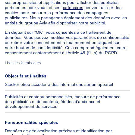
Appartement à vendre avec 3 chambres
Maison à vendre avec 3 chambres
Appartement à louer avec 3 chambres
Maison à louer avec 3 chambres
Appartement à louer avec 3 chambres Bruxelles-ville
À propos
Outils
Immoweb
Estimer mon bien
Presse
Crédit hypothécaire avec
Belfius
Emplois
Assurances
Groupe Axel Springer
Check-list déménagement
SeLoger.com
Immowelt.de
Aide
Suivez-nous