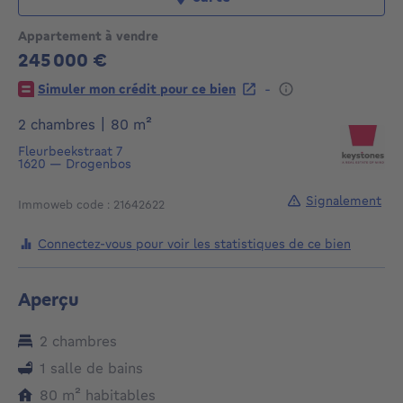
Appartement à vendre
245 000 €
245000€
-
Simuler mon crédit pour ce bien
mètres carrés
2 chambres
|
80
m²
Fleurbeekstraat 7
1620
—
Drogenbos
Signalement
Immoweb code : 21642622
Connectez-vous pour voir les statistiques de ce bien
Aperçu
2 chambres
1 salle de bains
mètres carrés
80
m²
habitables