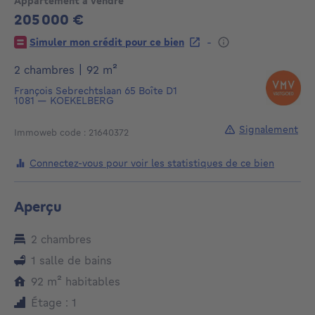
Appartement à vendre
205 000 €
205000€
-
Simuler mon crédit pour ce bien
mètres carrés
2 chambres
|
92
m²
François Sebrechtslaan 65
Boîte D1
1081
—
KOEKELBERG
Signalement
Immoweb code : 21640372
Connectez-vous pour voir les statistiques de ce bien
Aperçu
2 chambres
1 salle de bains
mètres carrés
92
m²
habitables
Étage : 1