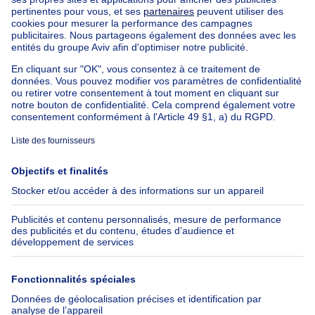
Appartement à vendre avec 3 chambres
Maison à vendre avec 3 chambres
Appartement à louer avec 3 chambres
Maison à louer avec 3 chambres
Appartement à louer avec 3 chambres Bruxelles-ville
À propos
Outils
Immoweb
Estimer mon bien
Presse
Crédit hypothécaire avec
Belfius
Emplois
Assurances
Groupe Axel Springer
Check-list déménagement
SeLoger.com
Immowelt.de
Aide
Suivez-nous