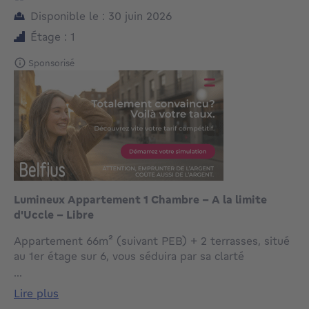
Disponible le : 30 juin 2026
Étage : 1
Sponsorisé
Lumineux Appartement 1 Chambre – A la limite
d'Uccle - Libre
Appartement 66m² (suivant PEB) + 2 terrasses, situé
au 1er étage sur 6, vous séduira par sa clarté
naturelle.
...
Situé en retrait de la chaussée au calme, il se
lire plus
compose d'un hall d’entrée, séjour lumineux avec une