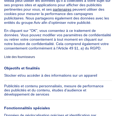
Nos biens à louer avec chambres
Appartement à vendre avec 3 chambres
Maison à vendre avec 3 chambres
Appartement à louer avec 3 chambres
Maison à louer avec 3 chambres
Appartement à louer avec 3 chambres Bruxelles-ville
À propos
Outils
Immoweb
Estimer mon bien
Presse
Crédit hypothécaire avec
Belfius
Emplois
Assurances
Groupe Axel Springer
Check-list déménagement
SeLoger.com
Immowelt.de
Aide
Suivez-nous