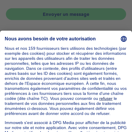
Envoyer un message
Accueil
Belgique
Brabant Flamand (province)
Hal-Vilvorde (arrondissement)
Acheter votre appartement à Linkebeek
Nos maisons hors de la Belgique
Maison à vendre France
Maison à vendre Espagne
Maison à vendre Italie
Maison à vendre Luxembourg
Maison à vendre Pays-bas
Nos biens pas chèrs
Maison à vendre pas cher
Appartements à louer pas cher