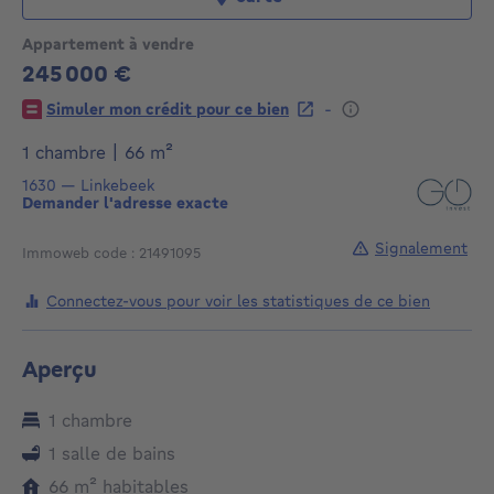
Appartement à vendre
245 000 €
245000€
-
Simuler mon crédit pour ce bien
mètres carrés
1 chambre
|
66
m²
1630
—
Linkebeek
Demander l'adresse exacte
Signalement
Immoweb code : 21491095
Connectez-vous pour voir les statistiques de ce bien
Aperçu
1 chambre
1 salle de bains
mètres carrés
66
m²
habitables