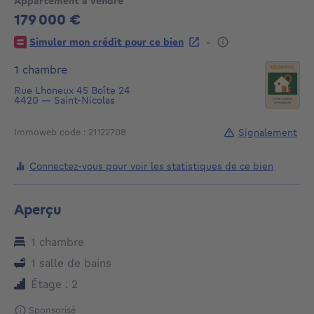
Appartement à vendre
179 000 €
179000€
-
Simuler mon crédit pour ce bien
1 chambre
Rue Lhoneux 45
Boîte 24
4420
—
Saint-Nicolas
Signalement
Immoweb code : 21122708
Connectez-vous pour voir les statistiques de ce bien
Aperçu
1 chambre
1 salle de bains
Étage : 2
Sponsorisé