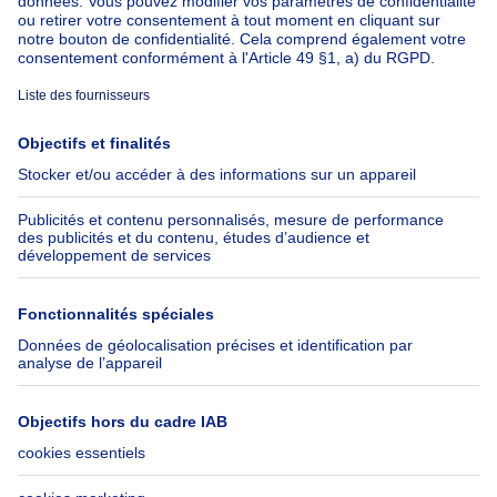
À propos
Outils
Immoweb
Estimer mon bien
Presse
Crédit hypothécaire avec
Belfius
Emplois
Assurances
Groupe Axel Springer
Check-list déménagement
SeLoger.com
Immowelt.de
Aide
Suivez-nous
FAQ
Immoweb Blog
Fraude
Facebook
Accessibilité
X
Contactez-nous
LinkedIn