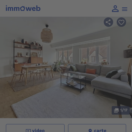
1/17
video
carte