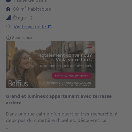
mètres carrés
80
m²
habitables
Étage : 2
Visite virtuelle
Sponsorisé
Grand et lumineux appartement avec terrasse
arrière
Dans une rue calme d’un quartier très recherché, à
deux pas du cimetière d’Ixelles, découvrez ce
lumineux appartement 1 chambre de 80 m²,
...