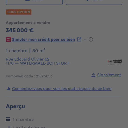
SOUS OPTION
Appartement à vendre
345 000 €
345000€
-
Simuler mon crédit pour ce bien
mètres carrés
1 chambre
|
80
m²
Rue Edouard Olivier 62
1170
—
WATERMAEL-BOITSFORT
Signalement
Immoweb code : 21596053
Connectez-vous pour voir les statistiques de ce bien
Aperçu
1 chambre
1 salle de bains