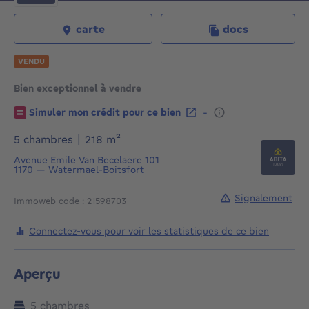
carte
docs
VENDU
Bien exceptionnel à vendre
€
-
Simuler mon crédit pour ce bien
mètres carrés
5 chambres
|
218
m²
Avenue Emile Van Becelaere 101
1170
—
Watermael-Boitsfort
Signalement
Immoweb code : 21598703
Connectez-vous pour voir les statistiques de ce bien
Aperçu
5 chambres