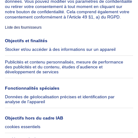
À propos
Outils
Immoweb
Estimer mon bien
Presse
Crédit hypothécaire avec
Belfius
Emplois
Assurances
Groupe Axel Springer
Check-list déménagement
SeLoger.com
Immowelt.de
Aide
Suivez-nous
FAQ
Immoweb Blog
Fraude
Facebook
Accessibilité
X
Contactez-nous
LinkedIn