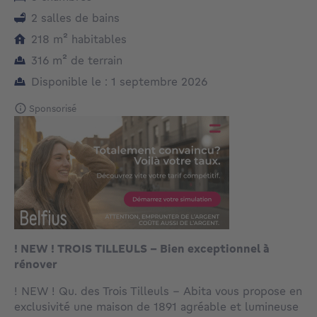
2 salles de bains
mètres carrés
218
m²
habitables
mètres carrés
316
m²
de terrain
Disponible le : 1 septembre 2026
Sponsorisé
! NEW ! TROIS TILLEULS - Bien exceptionnel à
rénover
! NEW ! Qu. des Trois Tilleuls - Abita vous propose en
exclusivité une maison de 1891 agréable et lumineuse