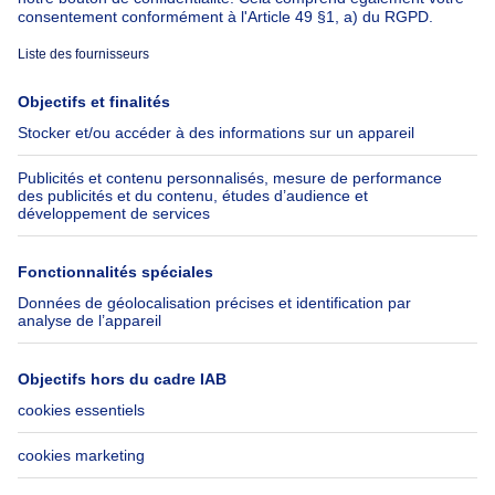
À propos
Outils
Immoweb
Estimer mon bien
Presse
Crédit hypothécaire avec
Belfius
Emplois
Assurances
Groupe Axel Springer
Check-list déménagement
SeLoger.com
Immowelt.de
Aide
Suivez-nous
FAQ
Immoweb Blog
Fraude
Facebook
Accessibilité
X
Contactez-nous
LinkedIn
Immoweb SA © 2026 - Tous droits réservés