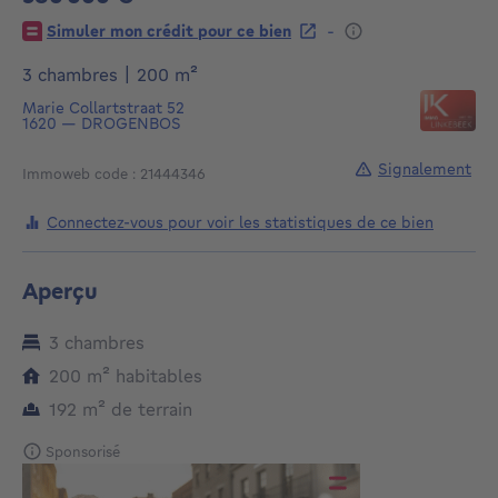
580000€
-
Simuler mon crédit pour ce bien
mètres carrés
3 chambres
|
200
m²
Marie Collartstraat 52
1620
—
DROGENBOS
Signalement
Immoweb code : 21444346
Connectez-vous pour voir les statistiques de ce bien
Aperçu
3 chambres
mètres carrés
200
m²
habitables
mètres carrés
192
m²
de terrain
Sponsorisé