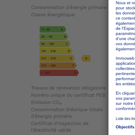
Consommation d'énergie primaire
273
kW
Classe énergétique
E
Travaux de renovation obligatoire
Non c
Numéro unique du certificat PEB
Non c
Emission CO₂
54 kg 
Consommation théorique totale
d'énergie primaire
14088
Certificat d'inspection de
l'électricité valide
Oui