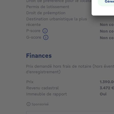
Droit de préférénce pour le locataire
Non c
Permis de lotissement
Oui
Droit de préemption
Non c
Destination urbanistique la plus
récente
Non c
P-score
Non c
G-score
Non c
Finances
Prix demandé hors frais de notaire (hors évent
d'enregistrement)
Prix
1.390.
Revenu cadastral
3.472 
Immeuble de rapport
Oui
Sponsorisé