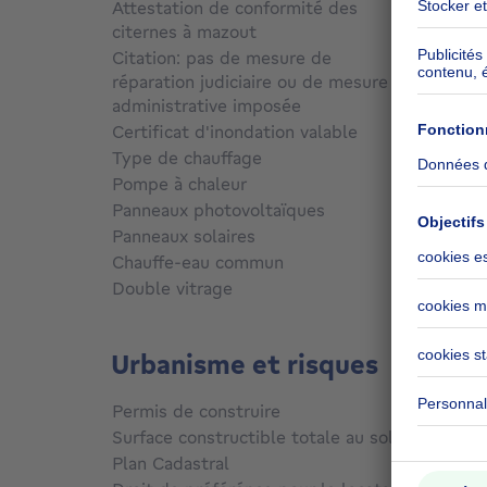
Attestation de conformité des
citernes à mazout
Non
Citation: pas de mesure de
réparation judiciaire ou de mesure
administrative imposée
Non c
Certificat d'inondation valable
Non c
Type de chauffage
Gaz
Pompe à chaleur
Non
Panneaux photovoltaïques
Non
Panneaux solaires
Non
Chauffe-eau commun
Non
Double vitrage
Non
Urbanisme et risques
Permis de construire
Non c
Surface constructible totale au sol
585
m²
Plan Cadastral
Non c