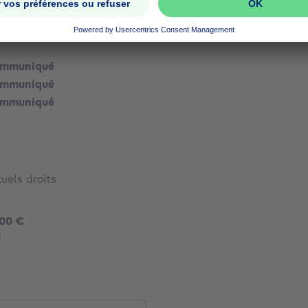
ommuniqué
ommuniqué
ommuniqué
ommuniqué
ommuniqué
uels droits
1390000 €
000 €
3472 €
€