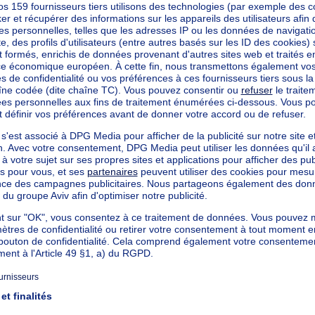
kilowattheure par mètres carrés
h/m²
ommuniqué
ommuniqué
CO₂/m²
 kWh/an