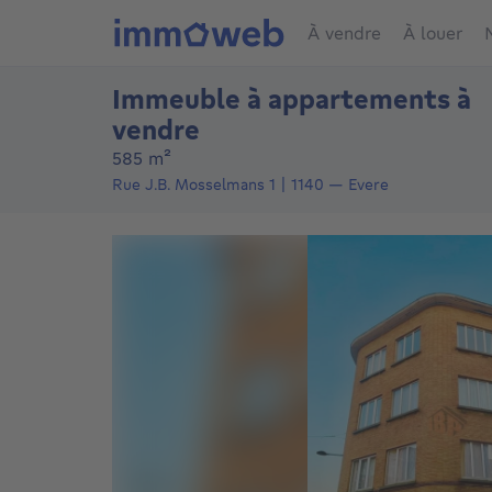
À vendre
À louer
Immeuble à appartements à
vendre
mètres carrés
585
m²
Rue J.B. Mosselmans 1
1140
—
Evere