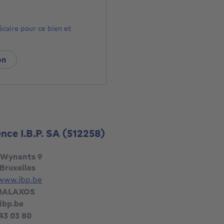
écaire pour ce bien et
on
ence I.B.P. SA
(512258)
 Wynants 9
Bruxelles
/www.ibp.be
 MALAXOS
ibp.be
43 03 80