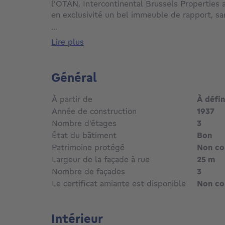
l'OTAN, Intercontinental Brussels Properties a
en exclusivité un bel immeuble de rapport, s
+/-1937, composé de 6 appartements et 1 rdc
...
Chaque étage est composé de 2 appartements, 
lire plus
appartements offrent une surface de +/- 78 m²
précompte immobilier est de +/-3641 € dont 
par le commerçant (bail de 9 ans renouvelé en
Général
appartements sont occupés (baux de courtes 
Chaudières individuelles. Chauffage au gaz. Toi
À partir de
À défin
ans. Plans disponibles. RU 2022 disponibles s
Année de construction
1937
: 'terrasses en façade arrière fermées, mur p
Nombre d'étages
3
(+/- 30 ans), nbre chambres modifié ds logem
État du bâtiment
Bon
entre E+ à G. Rendement locatif +/- 6586 €/
1981 €/mois commerce. Doubles vitrages alu
Patrimoine protégé
Non c
données à titre informatif. Participation acqu
Largeur de la façade à rue
25 m
d'agence. Annonce non contractuelle. Infos et
Nombre de façades
3
-0498/880.881
Le certificat amiante est disponible
Non c
Annonce non contractuelle, non opposable, et
préjudiciable.
Intérieur