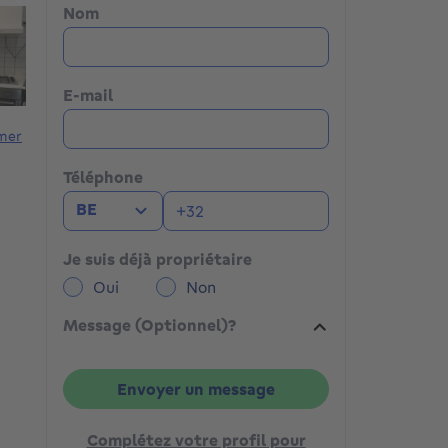
Nom
E-mail
mer
Téléphone
BE
Je suis déjà propriétaire
Oui
Non
Message (Optionnel)?
Envoyer un message
Complétez votre profil pour