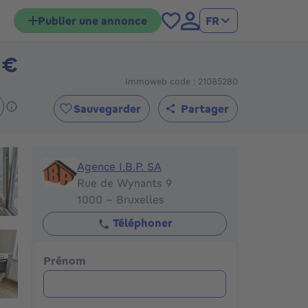
Publier une annonce
FR
 €
1390000€
Immoweb code : 21085280
Sauvegarder
Partager
Agence I.B.P. SA
Agence I.B.P. SA
Rue de Wynants 9
1000 - Bruxelles
Téléphoner
Prénom