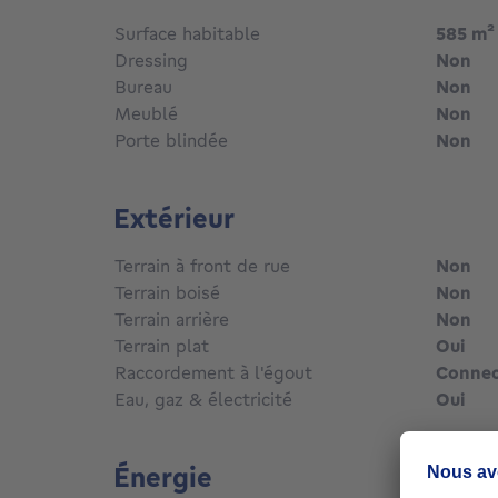
Surface habitable
585
m²
Dressing
Non
Bureau
Non
Meublé
Non
Porte blindée
Non
Extérieur
Terrain à front de rue
Non
Terrain boisé
Non
Terrain arrière
Non
Terrain plat
Oui
Raccordement à l'égout
Conne
Eau, gaz & électricité
Oui
Énergie