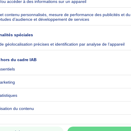
ommuniqué
ommuniqué
ommuniqué
mètres carrés
ommuniqué