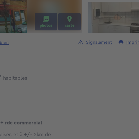
photos
carte
Signalement
Impri
 bien
mètres carrés
²
habitables
 + rdc commercial
iser, et à +/- 2km de