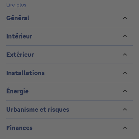
séjour lumineux donnant accès à la cuisine et à la
lire plus
terrasse, une cave complète l'ensemble. L'immeuble
dispose d'un parking extérieur sécurisé. PEB C. A
Général
visiter sans tarder ! Loué actuellement, fin du bail
octobre 2027 - Rendement net proche de 4% !
Intérieur
Extérieur
Installations
Énergie
Urbanisme et risques
Finances