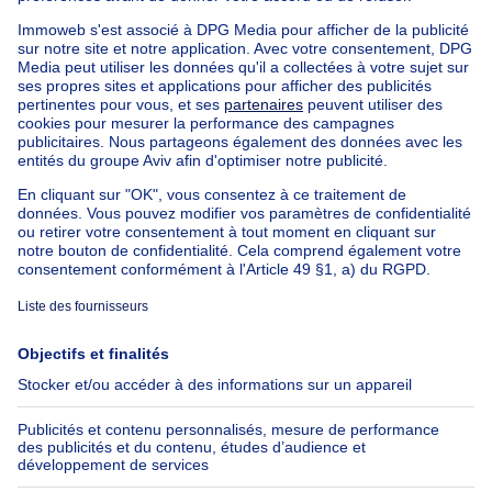
Maison à vendre Pays-bas
Nos biens pas chèrs
Maison à vendre pas cher
Appartements à louer pas cher
Nos biens à louer avec chambres
Appartement à vendre avec 3 chambres
Maison à vendre avec 3 chambres
Appartement à louer avec 3 chambres
Maison à louer avec 3 chambres
Appartement à louer avec 3 chambres Bruxelles-ville
À propos
Outils
Immoweb
Estimer mon bien
Presse
Crédit hypothécaire avec
Belfius
Emplois
Assurances
Groupe Axel Springer
Check-list déménagement
SeLoger.com