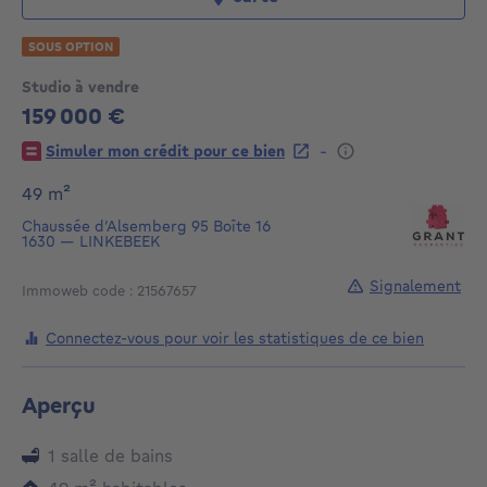
SOUS OPTION
Studio à vendre
159 000 €
159000€
-
Simuler mon crédit pour ce bien
mètres carrés
49
m²
Chaussée d’Alsemberg 95
Boîte 16
1630
—
LINKEBEEK
Signalement
Immoweb code : 21567657
Connectez-vous pour voir les statistiques de ce bien
Aperçu
1 salle de bains