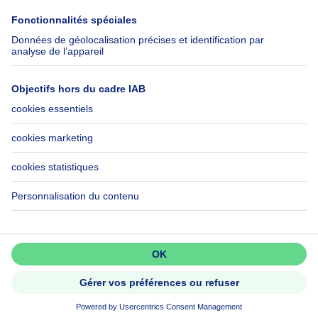
Immowelt.de
Aide
Suivez-nous
FAQ
Immoweb Blog
Fraude
Facebook
Accessibilité
X
Contactez-nous
LinkedIn
Immoweb SA © 2026 - Tous droits réservés
Conditions d'utilisation
Gestion des cookies
Vie privée
Règles de fonctionnement et de classement
3044 -
d2b95f88ad4c2e3527743d6bd81664b3a2df8b8e -
Appeler
Contacter