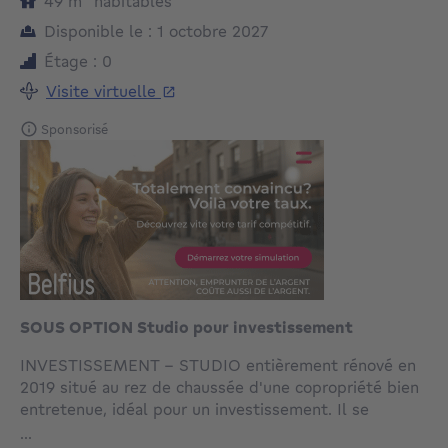
mètres carrés
49
m²
habitables
Disponible le : 1 octobre 2027
Étage : 0
Visite virtuelle
Sponsorisé
SOUS OPTION Studio pour investissement
INVESTISSEMENT - STUDIO entièrement rénové en
2019 situé au rez de chaussée d'une copropriété bien
entretenue, idéal pour un investissement. Il se
compose d'un hall d'entrée, d'une salle de bain, d'un
...