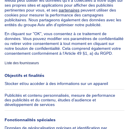
Nos biens à louer avec chambres
Appartement à vendre avec 3 chambres
Maison à vendre avec 3 chambres
Appartement à louer avec 3 chambres
Maison à louer avec 3 chambres
Appartement à louer avec 3 chambres Bruxelles-ville
À propos
Outils
Immoweb
Estimer mon bien
Presse
Crédit hypothécaire avec
Belfius
Emplois
Assurances
Groupe Axel Springer
Check-list déménagement
SeLoger.com
Immowelt.de
Aide
Suivez-nous