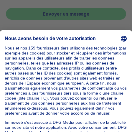
Envoyer un message
Accueil
Belgique
Brabant Flamand (province)
Hal-Vilvorde (arrondissement)
Acheter votre studio à Zaventem
Nos maisons hors de la Belgique
Maison à vendre France
Maison à vendre Espagne
Maison à vendre Italie
Maison à vendre Luxembourg
Maison à vendre Pays-bas
Nos biens pas chèrs
Maison à vendre pas cher
Appartements à louer pas cher