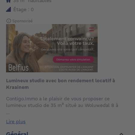
mètres carrés
35
m²
habitables
Étage : 0
Sponsorisé
Lumineux studio avec bon rendement locatif à
Kraainem
Contigo.Immo a le plaisir de vous proposer ce
lumineux studio de 35 m² situé au Woluwedal 8 à
Zaventem, à la frontière de Kraainem et de Bruxelles.
...
lire plus
Le bien bénéficie d'une localisation prisée dans un
environnement résidentiel calme et verdoyant, à
Général