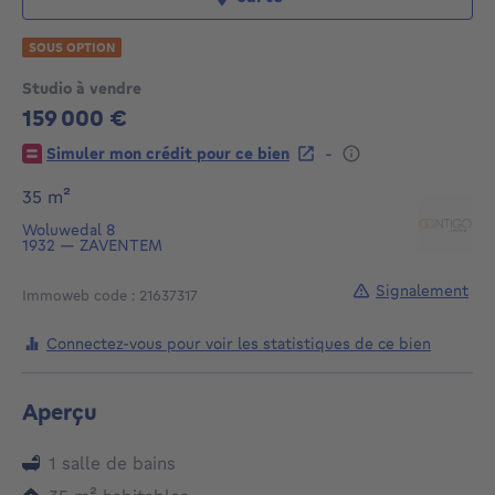
SOUS OPTION
Studio à vendre
159 000 €
159000€
-
Simuler mon crédit pour ce bien
mètres carrés
35
m²
Woluwedal 8
1932
—
ZAVENTEM
Signalement
Immoweb code : 21637317
Connectez-vous pour voir les statistiques de ce bien
Aperçu
1 salle de bains