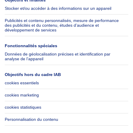
Belfius
Emplois
Assurances
Groupe Axel Springer
Check-list déménagement
SeLoger.com
Immowelt.de
Aide
Suivez-nous
FAQ
Immoweb Blog
Fraude
Facebook
Accessibilité
X
Contactez-nous
LinkedIn
Immoweb SA © 2026 - Tous droits réservés
Conditions d'utilisation
Gestion des cookies
Vie privée
Règles de fonctionnement et de classement