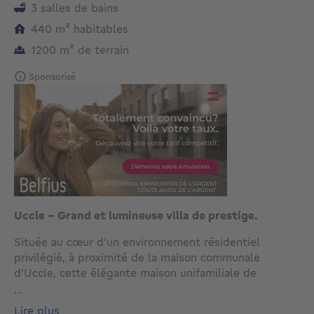
3 salles de bains
mètres carrés
440
m²
habitables
mètres carrés
1200
m²
de terrain
Sponsorisé
Uccle - Grand et lumineuse villa de prestige.
Située au cœur d’un environnement résidentiel
privilégié, à proximité de la maison communale
d'Uccle, cette élégante maison unifamiliale de
caractère séduit par son architecture classique et son
...
potentiel exceptionnel. Elle développe une surface
lire plus