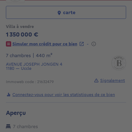
carte
Villa à vendre
1 350 000 €
1350000€
-
Simuler mon crédit pour ce bien
mètres carrés
7 chambres
|
440
m²
AVENUE JOSEPH JONGEN 4
1180
—
Uccle
Signalement
Immoweb code : 21632479
Connectez-vous pour voir les statistiques de ce bien
Aperçu
7 chambres