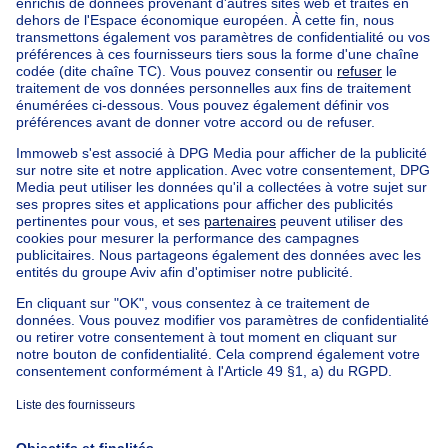
Bruxelles (arrondissement)
Acheter votre villa à Uccle
Nos maisons hors de la Belgique
Maison à vendre France
Maison à vendre Espagne
Maison à vendre Italie
Maison à vendre Luxembourg
Maison à vendre Pays-bas
Nos biens pas chèrs
Maison à vendre pas cher
Appartements à louer pas cher
Nos biens à louer avec chambres
Appartement à vendre avec 3 chambres
Maison à vendre avec 3 chambres
Appartement à louer avec 3 chambres
Maison à louer avec 3 chambres
Appartement à louer avec 3 chambres Bruxelles-ville
À propos
Outils
Immoweb
Estimer mon bien
Presse
Crédit hypothécaire avec