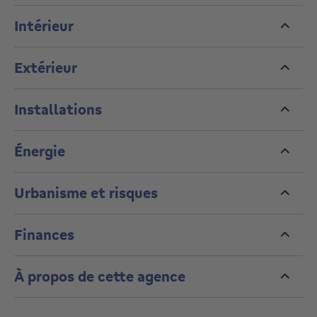
opportunité unique de rénovation, permettant de
Intérieur
repenser les espaces selon les standards
contemporains tout en valorisant son caractère
d’origine.
Extérieur
Opportunité rare, demandez une visite.
Installations
Énergie
Urbanisme et risques
Finances
À propos de cette agence