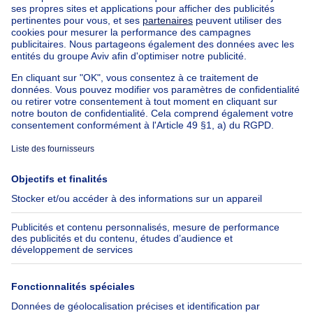
Nos biens à louer avec chambres
Appartement à vendre avec 3 chambres
Maison à vendre avec 3 chambres
Appartement à louer avec 3 chambres
Maison à louer avec 3 chambres
Appartement à louer avec 3 chambres Bruxelles-ville
À propos
Outils
Immoweb
Estimer mon bien
Presse
Crédit hypothécaire avec
Belfius
Emplois
Assurances
Groupe Axel Springer
Check-list déménagement
SeLoger.com
Immowelt.de
Aide
Suivez-nous