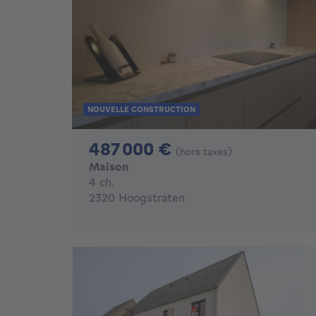
NOUVELLE CONSTRUCTION
487000€
487 000 €
(hors taxes)
Maison
4 chambres
4 ch.
2320 Hoogstraten