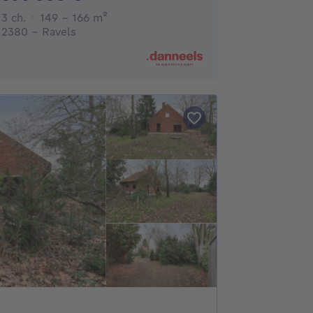
3 chambres
mètres carrés
3 ch.
149 - 166
m²
2380 - Ravels