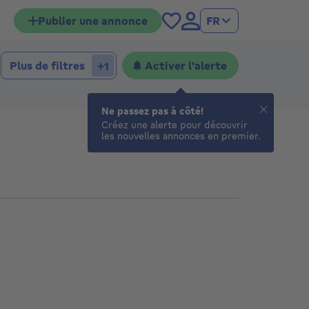
Publier une annonce
FR
hambres
mbres
Plus de filtres
Activer l'alerte
+1
Ne passez pas à côté!
Créez une alerte pour découvrir
les nouvelles annonces en premier.