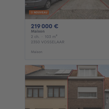
NOUVEAU
219000€
219 000 €
Maison
2 chambres
mètres carrés
2 ch.
·
103
m²
2350 VOSSELAAR
Maison