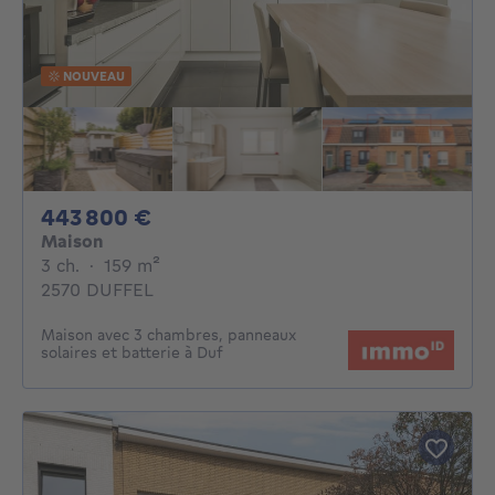
NOUVEAU
443800€
443 800 €
Maison
3 chambres
mètres carrés
3 ch.
·
159
m²
2570 DUFFEL
Maison avec 3 chambres, panneaux
solaires et batterie à Duf