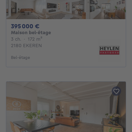
395000€
395 000 €
Maison bel-étage
3 chambres
mètres carrés
3 ch.
·
172
m²
2180 EKEREN
Bel-étage