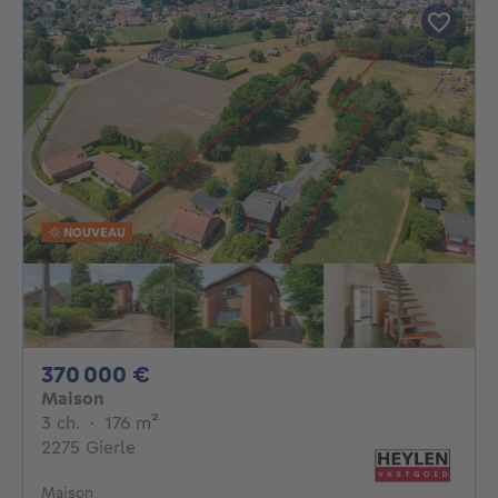
NOUVEAU
370000€
370 000 €
Maison
3 chambres
mètres carrés
3 ch.
·
176
m²
2275 Gierle
Maison