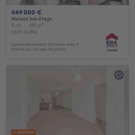
449000€
449 000 €
Maison bel-étage
3 chambres
mètres carrés
3 ch.
·
199
m²
2570 Duffel
Spacieuse maison familiale avec 3
chambres, bureau et jardin
NOUVEAU