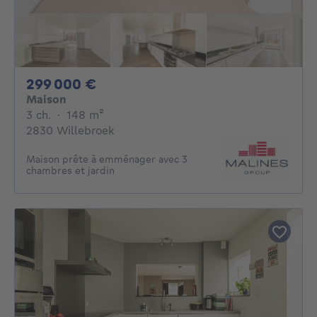
299000€
299 000 €
Maison
3 chambres
mètres carrés
3 ch.
·
148
m²
2830 Willebroek
Maison prête à emménager avec 3
chambres et jardin