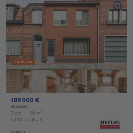
NOUVEAU
189000€
189 000 €
Maison
3 chambres
mètres carrés
3 ch.
·
110
m²
2300 Turnhout
Maison