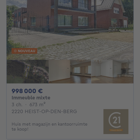
NOUVEAU
998000€
998 000 €
Immeuble mixte
3 chambres
mètres carrés
3 ch.
·
673
m²
2220 HEIST-OP-DEN-BERG
Huis met magazijn en kantoorruimte
te koop!