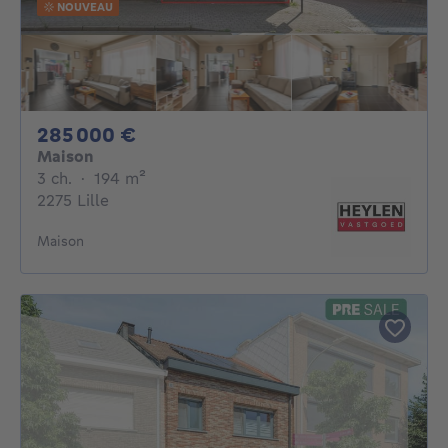
NOUVEAU
285000€
285 000 €
Maison
3 chambres
mètres carrés
3 ch.
·
194
m²
2275 Lille
Maison