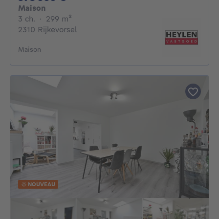
Maison
3 chambres
mètres carrés
3 ch.
·
299
m²
2310 Rijkevorsel
Maison
NOUVEAU