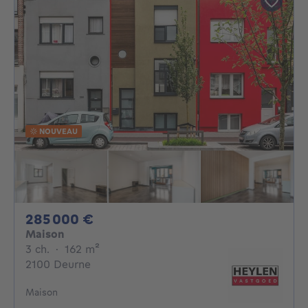
NOUVEAU
285000€
285 000 €
Maison
3 chambres
mètres carrés
3 ch.
·
162
m²
2100 Deurne
Maison