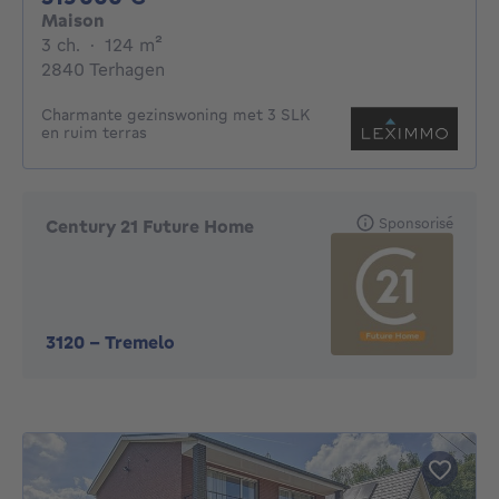
Maison
3 chambres
mètres carrés
3 ch.
·
124
m²
2840 Terhagen
Charmante gezinswoning met 3 SLK
en ruim terras
Sponsorisé
Century 21 Future Home
3120
-
Tremelo