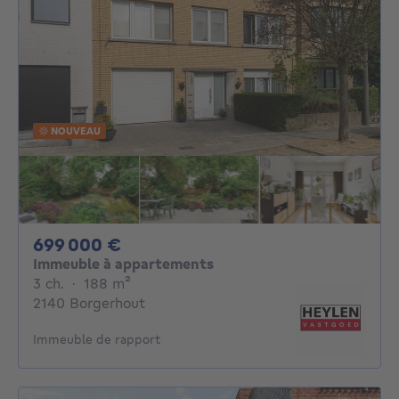
NOUVEAU
699000€
699 000 €
Immeuble à appartements
3 chambres
mètres carrés
3 ch.
·
188
m²
2140 Borgerhout
Immeuble de rapport