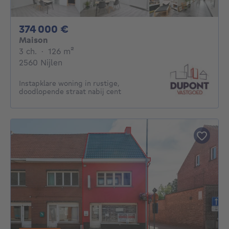
374000€
374 000 €
Maison
3 chambres
mètres carrés
3 ch.
·
126
m²
2560 Nijlen
Instapklare woning in rustige,
doodlopende straat nabij cent