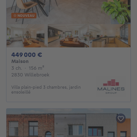
NOUVEAU
449000€
449 000 €
Maison
3 chambres
mètres carrés
3 ch.
·
156
m²
2830 Willebroek
Villa plain-pied 3 chambres, jardin
ensoleillé