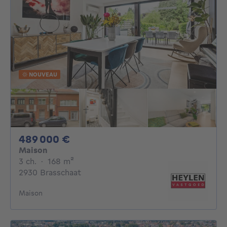
NOUVEAU
489000€
489 000 €
Maison
3 chambres
mètres carrés
3 ch.
·
168
m²
2930 Brasschaat
Maison