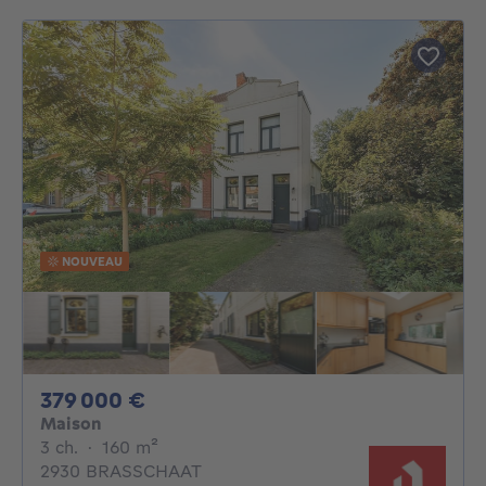
NOUVEAU
379000€
379 000 €
Maison
3 chambres
mètres carrés
3 ch.
·
160
m²
2930 BRASSCHAAT