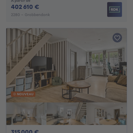
À partir de
402610€
402 610 €
2280 - Grobbendonk
NOUVEAU
315000€
315 000 €