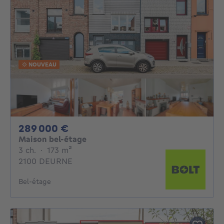
NOUVEAU
289000€
289 000 €
Maison bel-étage
3 chambres
mètres carrés
3 ch.
·
173
m²
2100 DEURNE
Bel-étage