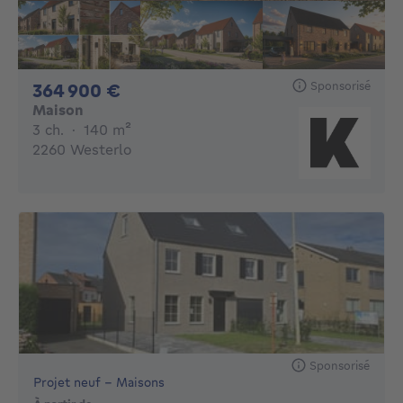
Sponsorisé
364900€
364 900 €
Maison
3 chambres
mètres carrés
3 ch.
·
140
m²
2260 Westerlo
Sponsorisé
Projet neuf - Maisons