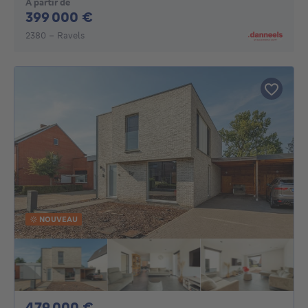
À partir de
399000€
399 000 €
2380 - Ravels
NOUVEAU
479000€
479 000 €