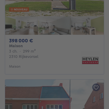
NOUVEAU
398000€
398 000 €
Maison
3 chambres
mètres carrés
3 ch.
·
299
m²
2310 Rijkevorsel
Maison