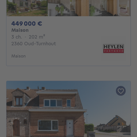
449000€
449 000 €
Maison
3 chambres
mètres carrés
3 ch.
·
202
m²
2360 Oud-Turnhout
Maison