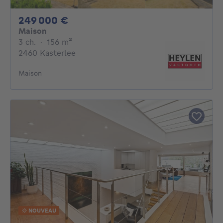
249000€
249 000 €
Maison
3 chambres
mètres carrés
3 ch.
·
156
m²
2460 Kasterlee
Maison
NOUVEAU