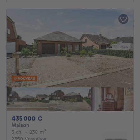
NOUVEAU
435000€
435 000 €
Maison
3 chambres
mètres carrés
3 ch.
·
238
m²
2350 Vosselaar