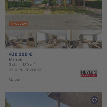
NOUVEAU
430000€
430 000 €
Maison
3 chambres
mètres carrés
3 ch.
·
180
m²
2310 RIJKEVORSEL
Maison