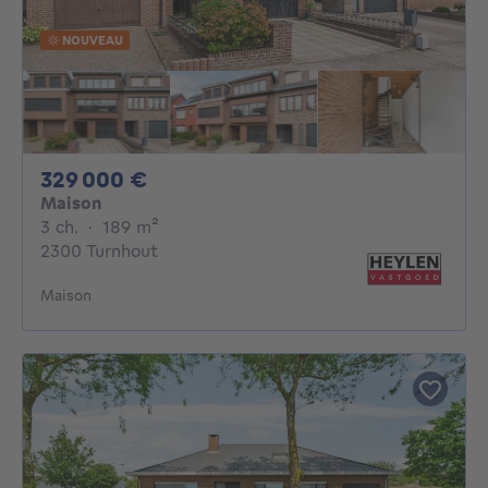
NOUVEAU
329000€
329 000 €
Maison
3 chambres
mètres carrés
3 ch.
·
189
m²
2300 Turnhout
Maison