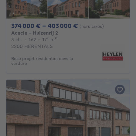
De 374000€ À 40
374 000 € - 403 000 €
(hors taxes)
Acacia - Huizenrij 2
3 chambres
mètres carrés
3 ch.
·
162 - 171
m²
2200 HERENTALS
Beau projet résidentiel dans la
verdure