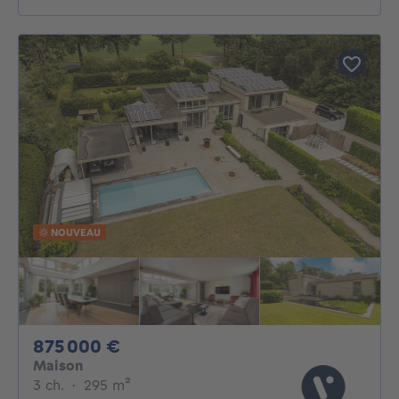
NOUVEAU
875000€
875 000 €
Maison
3 chambres
mètres carrés
3 ch.
·
295
m²