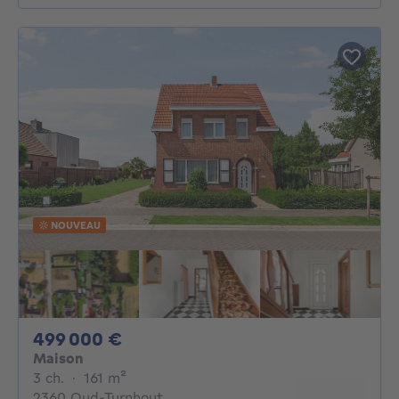
NOUVEAU
499000€
499 000 €
Maison
3 chambres
mètres carrés
3 ch.
·
161
m²
2360 Oud-Turnhout