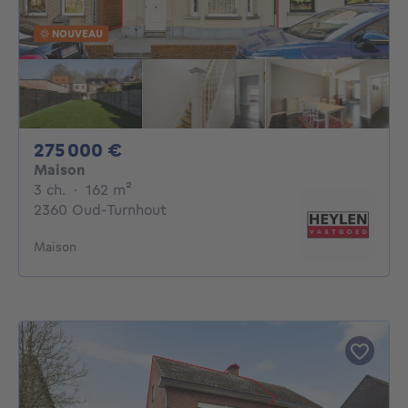
NOUVEAU
275000€
275 000 €
Maison
3 chambres
mètres carrés
3 ch.
·
162
m²
2360 Oud-Turnhout
Maison