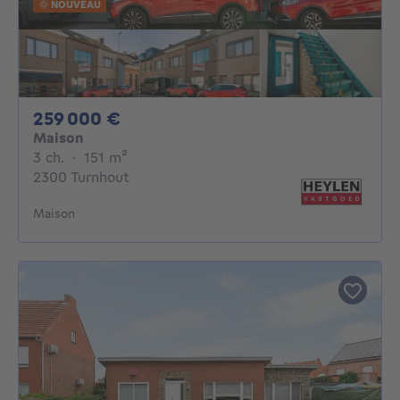
NOUVEAU
259000€
259 000 €
Maison
3 chambres
mètres carrés
3 ch.
·
151
m²
2300 Turnhout
Maison