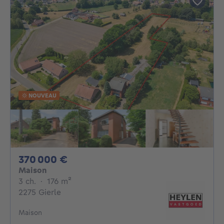
NOUVEAU
370000€
370 000 €
Maison
3 chambres
mètres carrés
3 ch.
·
176
m²
2275 Gierle
Maison