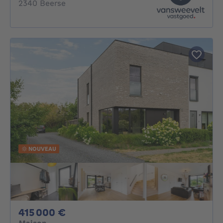
2340 Beerse
NOUVEAU
415000€
415 000 €