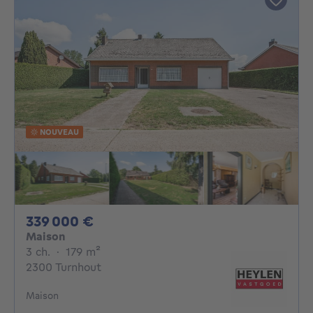
NOUVEAU
339000€
339 000 €
Maison
3 chambres
mètres carrés
3 ch.
·
179
m²
2300 Turnhout
Maison