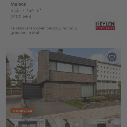
Maison
3 chambres
mètres carrés
3 ch.
·
134
m²
2400 Mol
Te renoveren open bebouwing op 2
gronden in Mol
NOUVEAU