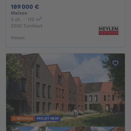
189000€
189 000 €
Maison
3 chambres
mètres carrés
3 ch.
·
110
m²
2300 Turnhout
Maison
NOUVEAU
PROJET NEUF