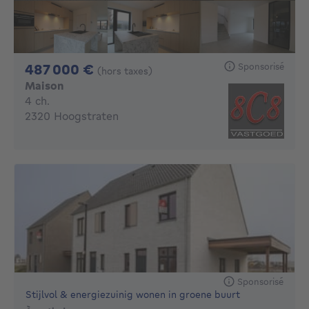
487000€
Sponsorisé
487 000 €
(hors taxes)
Maison
4 chambres
4 ch.
2320 Hoogstraten
Sponsorisé
Stijlvol & energiezuinig wonen in groene buurt