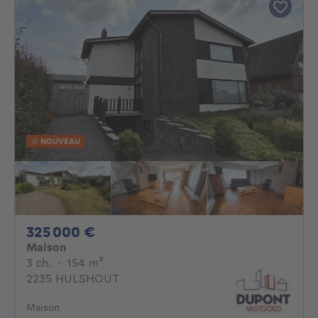
NOUVEAU
325000€
325 000 €
Maison
3 chambres
mètres carrés
3 ch.
·
154
m²
2235 HULSHOUT
Maison