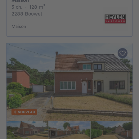
Maison
3 chambres
mètres carrés
3 ch.
·
128
m²
2288 Bouwel
Maison
NOUVEAU