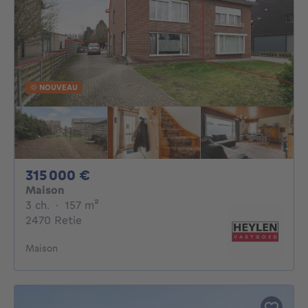
NOUVEAU
315000€
315 000 €
Maison
3 chambres
mètres carrés
3 ch.
·
157
m²
2470 Retie
Maison