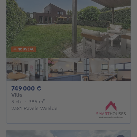
NOUVEAU
749000€
749 000 €
Villa
3 chambres
mètres carrés
3 ch.
·
385
m²
2381 Ravels Weelde