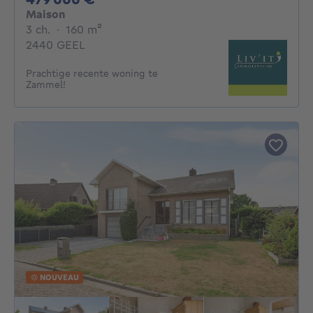
Maison
3 chambres
mètres carrés
3 ch.
·
160
m²
2440 GEEL
Prachtige recente woning te
Zammel!
NOUVEAU