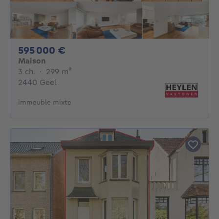
595000€
595 000 €
Maison
3 chambres
mètres carrés
3 ch.
·
299
m²
2440 Geel
immeuble mixte