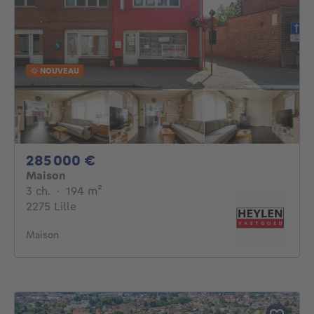
NOUVEAU
285000€
285 000 €
Maison
3 chambres
mètres carrés
3 ch.
·
194
m²
2275 Lille
Maison