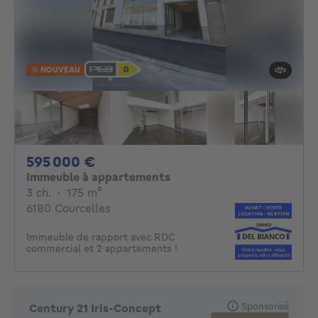
NOUVEAU
595000€
595 000 €
Immeuble à appartements
3 chambres
mètres carrés
3 ch.
·
175
m²
6180 Courcelles
Immeuble de rapport avec RDC
commercial et 2 appartements !
Sponsorisé
Century 21 Iris-Concept