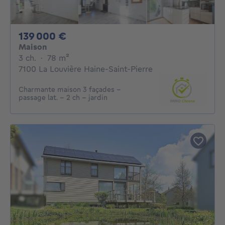
139000€
139 000 €
Maison
3 chambres
mètres carrés
3 ch.
·
78
m²
7100 La Louvière Haine-Saint-Pierre
Charmante maison 3 façades -
passage lat. - 2 ch - jardin