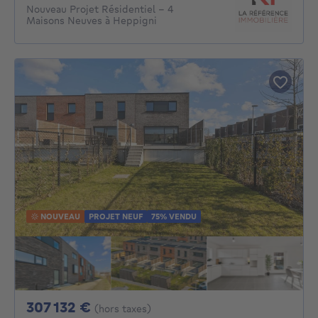
Nouveau Projet Résidentiel – 4
Maisons Neuves à Heppigni
NOUVEAU
PROJET NEUF
75% VENDU
307132€
307 132 €
(hors taxes)