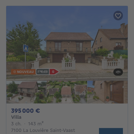
NOUVEAU
395000€
395 000 €
Villa
3 chambres
mètres carrés
3 ch.
·
143
m²
7100 La Louvière Saint-Vaast