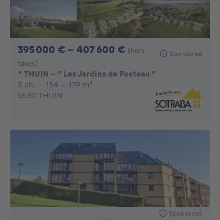
De 395000€ À 407
395 000 € - 407 600 €
(hors
Sponsorisé
taxes)
* THUIN - " Les Jardins de Fosteau "
3 chambres
mètres carrés
3 ch.
·
154 - 179
m²
6530 THUIN
Sponsorisé