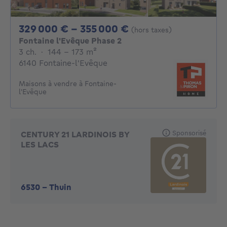
De 329000€ À 355
329 000 € - 355 000 €
(hors taxes)
Fontaine l'Evêque Phase 2
3 chambres
mètres carrés
3 ch.
·
144 - 173
m²
6140 Fontaine-l'Evêque
Maisons à vendre à Fontaine-
l'Evêque
Sponsorisé
CENTURY 21 LARDINOIS BY
LES LACS
6530
-
Thuin