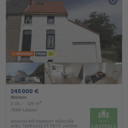
NOUVEAU
245000€
245 000 €
Maison
3 chambres
mètres carrés
3 ch.
·
129
m²
7864 Lessen
MAISON RÉCEMMENT RÉNOVÉE
AVEC TERRASSE ET PETIT JARDIN