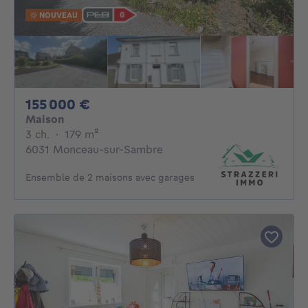
NOUVEAU
155000€
155 000 €
Maison
3 chambres
mètres carrés
3 ch.
·
179
m²
6031 Monceau-sur-Sambre
Ensemble de 2 maisons avec garages