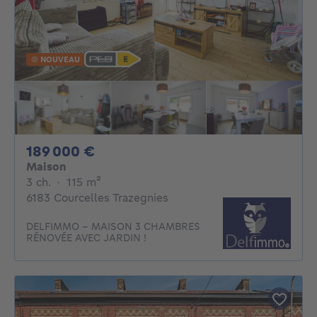
NOUVEAU
189000€
189 000 €
Maison
3 chambres
mètres carrés
3 ch.
·
115
m²
6183 Courcelles Trazegnies
DELFIMMO - MAISON 3 CHAMBRES
RÉNOVÉE AVEC JARDIN !