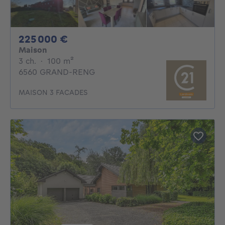
225000€
225 000 €
Maison
3 chambres
mètres carrés
3 ch.
·
100
m²
6560 GRAND-RENG
MAISON 3 FACADES