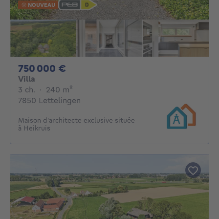
NOUVEAU
750000€
750 000 €
Villa
3 chambres
mètres carrés
3 ch.
·
240
m²
7850 Lettelingen
Maison d'architecte exclusive située
à Heikruis