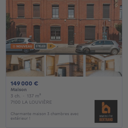
NOUVEAU
149000€
149 000 €
Maison
3 chambres
mètres carrés
3 ch.
·
137
m²
7100 LA LOUVIÈRE
Charmante maison 3 chambres avec
extérieur !