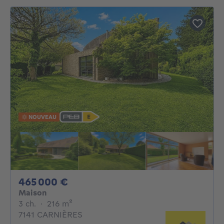
NOUVEAU
465000€
465 000 €
Maison
3 chambres
mètres carrés
3 ch.
·
216
m²
7141 CARNIÈRES