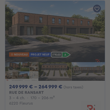
NOUVEAU
PROJET NEUF
De 249999€ À 264
249 999 € - 264 999 €
(hors taxes)
RUE DE RANSART
3 - 4 Chambres
mètres carrés
3 - 4 ch.
·
170 - 206
m²
6220 Fleurus