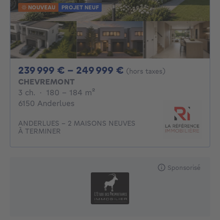
NOUVEAU
PROJET NEUF
De 239999€ À 249
239 999 € - 249 999 €
(hors taxes)
CHEVREMONT
3 chambres
mètres carrés
3 ch.
·
180 - 184
m²
6150 Anderlues
ANDERLUES – 2 MAISONS NEUVES
À TERMINER
Sponsorisé