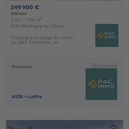
249900€
249 900 €
Maison
3 chambres
mètres carrés
3 ch.
·
150
m²
6110 Montigny-le-Tilleul
3 façades avec garage de ±150m²
sur 3a35. 3 chambres, jar
Sponsorisé
Pacimmo
6238
-
Luttre