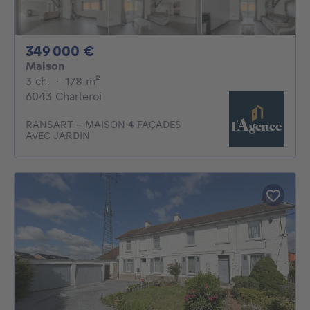
349000€
349 000 €
Maison
3 chambres
mètres carrés
3 ch.
·
178
m²
6043 Charleroi
RANSART – MAISON 4 FAÇADES
AVEC JARDIN