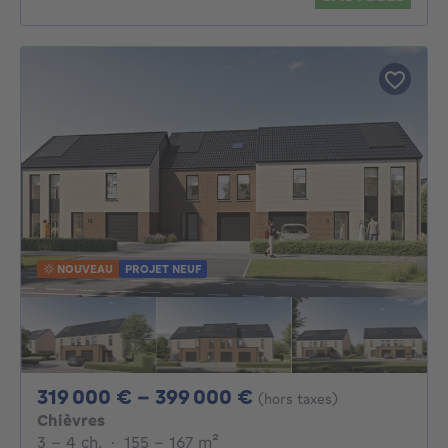
NOUVEAU
PROJET NEUF
De 319000€ À 399
319 000 € - 399 000 €
(hors taxes)
Chièvres
3 - 4 Chambres
mètres carrés
3 - 4 ch.
·
155 - 167
m²