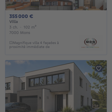
355000€
355 000 €
Villa
3 chambres
mètres carrés
3 ch.
·
102
m²
7000 Mons
💥Magnifique villa 4 façades à
proximité immédiate de