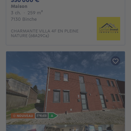
Maison
3 chambres
mètres carrés
3 ch.
·
259
m²
7130 Binche
CHARMANTE VILLA 4F EN PLEINE
NATURE (68A29Ca)
NOUVEAU