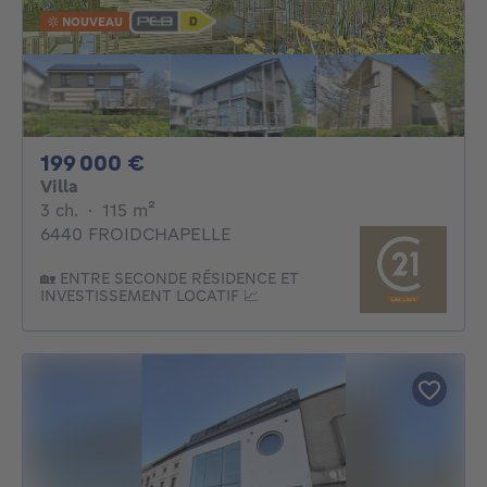
NOUVEAU
199000€
199 000 €
Villa
3 chambres
mètres carrés
3 ch.
·
115
m²
6440 FROIDCHAPELLE
🏡 ENTRE SECONDE RÉSIDENCE ET
INVESTISSEMENT LOCATIF 📈