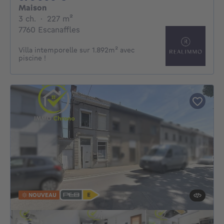
Maison
3 chambres
mètres carrés
3 ch.
·
227
m²
7760 Escanaffles
Villa intemporelle sur 1.892m² avec
piscine !
NOUVEAU