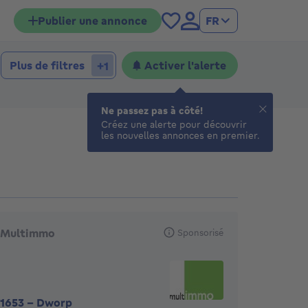
Publier une annonce
FR
hambres
mbres
Plus de filtres
Activer l'alerte
+1
Ne passez pas à côté!
Créez une alerte pour découvrir
les nouvelles annonces en premier.
gences en vedette
Multimmo
Sponsorisé
1653
-
Dworp