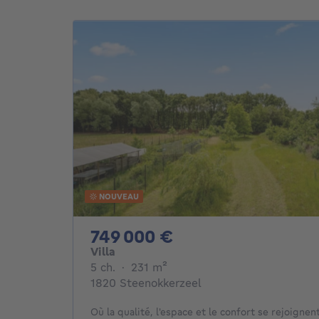
NOUVEAU
749000€
749 000 €
Villa
5 chambres
mètres carrés
5 ch.
·
231
m²
1820 Steenokkerzeel
Où la qualité, l'espace et le confort se rejoignent