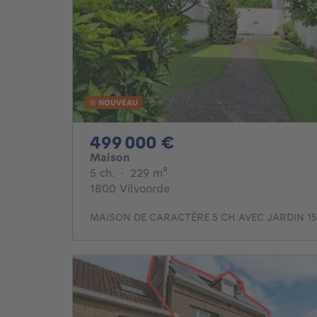
NOUVEAU
499000€
499 000 €
Maison
5 chambres
mètres carrés
5 ch.
·
229
m²
1800 Vilvoorde
MAISON DE CARACTÈRE 5 CH AVEC JARDIN 15