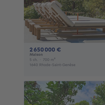
2650000€
2 650 000 €
Maison
5 chambres
mètres carrés
5 ch.
·
700
m²
1640 Rhode-Saint-Genèse